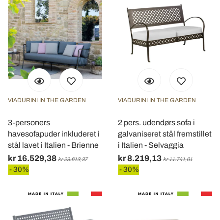
VIADURINI IN THE GARDEN
VIADURINI IN THE GARDEN
3-personers
2 pers. udendørs sofa i
havesofapuder inkluderet i
galvaniseret stål fremstillet
stål lavet i Italien - Brienne
i Italien - Selvaggia
kr 16.529,38
kr 8.219,13
kr 23.613,37
kr 11.741,61
- 30%
- 30%