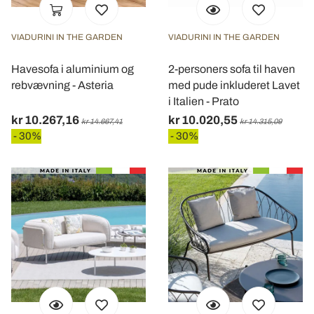
VIADURINI IN THE GARDEN
VIADURINI IN THE GARDEN
Havesofa i aluminium og
2-personers sofa til haven
rebvævning - Asteria
med pude inkluderet Lavet
i Italien - Prato
kr 10.267,16
kr 10.020,55
kr 14.667,41
kr 14.315,09
- 30%
- 30%