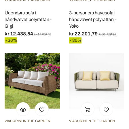
Udendørs sofa i
3-personers havesofa i
håndvævet polyrattan -
håndvævet polyrattan -
Gigi
Yoko
kr 12.438,54
kr 22.201,79
kr 17.769,40
kr 31.716,85
- 30%
- 30%
VIADURINI IN THE GARDEN
VIADURINI IN THE GARDEN