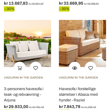
kr 13.687,83
kr 33.669,95
kr 19.554,00
kr 48.099,94
- 30%
- 30%
VIADURINI IN THE GARDEN
VIADURINI IN THE GARDEN
3-personers havesofa i
Havesofa i forskellige
teak- og rebvævning -
størrelser i Abaca med
Arjuna
hynder - Raziel
kr 29.933,00
kr 7.843,79
kr 42.761,46
kr 11.205,48