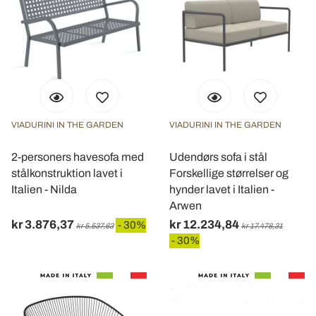
VIADURINI IN THE GARDEN
VIADURINI IN THE GARDEN
2-personers havesofa med
Udendørs sofa i stål
stålkonstruktion lavet i
Forskellige størrelser og
Italien - Nilda
hynder lavet i Italien -
Arwen
kr 3.876,37
kr 12.234,84
- 30%
kr 5.537,63
kr 17.478,31
- 30%