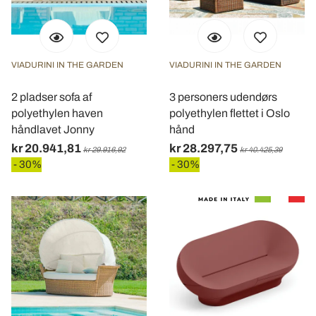
VIADURINI IN THE GARDEN
VIADURINI IN THE GARDEN
2 pladser sofa af
3 personers udendørs
polyethylen haven
polyethylen flettet i Oslo
håndlavet Jonny
hånd
kr 20.941,81
kr 28.297,75
kr 29.916,92
kr 40.425,39
- 30%
- 30%