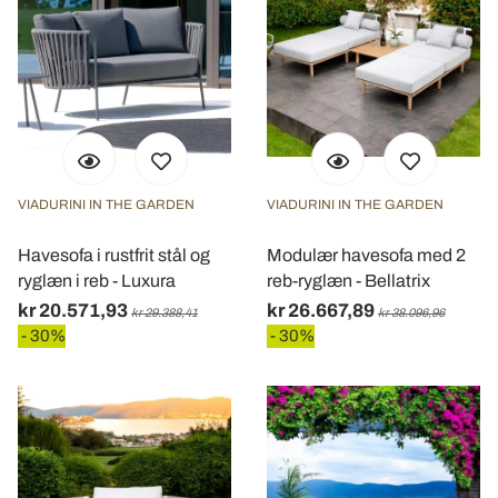
VIADURINI IN THE GARDEN
VIADURINI IN THE GARDEN
Havesofa i rustfrit stål og
Modulær havesofa med 2
ryglæn i reb - Luxura
reb-ryglæn - Bellatrix
kr 20.571,93
kr 26.667,89
kr 29.388,41
kr 38.096,96
- 30%
- 30%