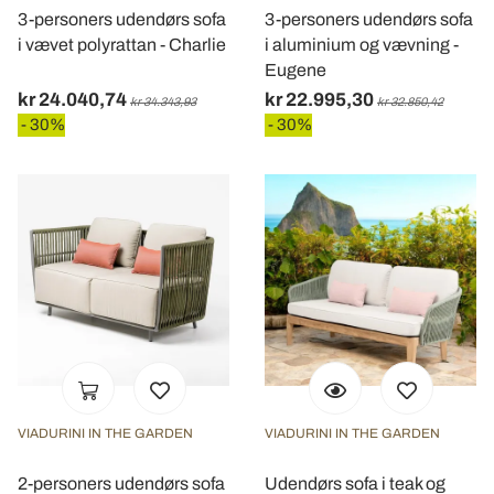
3-personers udendørs sofa
3-personers udendørs sofa
i vævet polyrattan - Charlie
i aluminium og vævning -
Eugene
kr 24.040,74
kr 22.995,30
kr 34.343,93
kr 32.850,42
- 30%
- 30%
VIADURINI IN THE GARDEN
VIADURINI IN THE GARDEN
2-personers udendørs sofa
Udendørs sofa i teak og