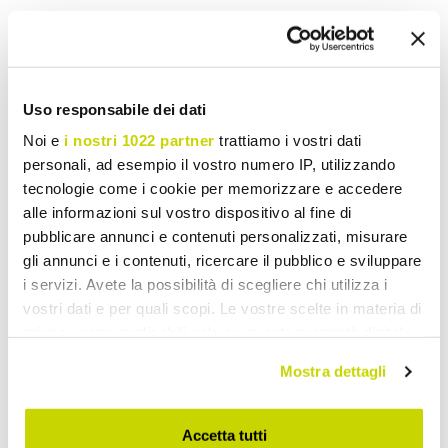
Uso responsabile dei dati
Noi e
i nostri 1022 partner
trattiamo i vostri dati
personali, ad esempio il vostro numero IP, utilizzando
tecnologie come i cookie per memorizzare e accedere
alle informazioni sul vostro dispositivo al fine di
pubblicare annunci e contenuti personalizzati, misurare
gli annunci e i contenuti, ricercare il pubblico e sviluppare
VIADURINI IN THE GARDEN
VIADURINI IN THE GARDEN
i servizi. Avete la possibilità di scegliere chi utilizza i
2 eller 3 personers
2 eller 3 personers
vostri dati e per quali scopi. Le vostre scelte in materia di
udendørs sofa i grå Kubù
udendørs sofa i Abaca med
privacy sono applicabili solo su questa proprietà digitale
med hynder – Cerys
hynder - Lagertha
in cui avete effettuato le vostre scelte. È possibile
Mostra dettagli
kr 9.516,56
kr 10.835,52
modificare o revocare il proprio consenso in qualsiasi
kr 13.595,14
kr 15.479,31
- 30%
- 30%
momento dalla Dichiarazione sui cookie o facendo clic
sull'icona di attivazione della privacy.
Accetta tutti