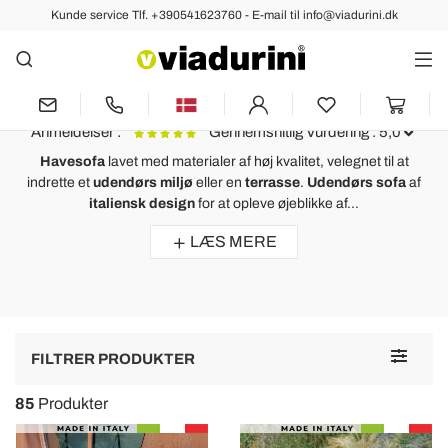
Kunde service Tlf. +390541623760 - E-mail til info@viadurini.dk
HAVE
Havesofa til at Møblere Udendørs
Miljø med Made in Italy Stil
Anmeldelser :
Gennemsnitlig Vurdering : 5,0
Havesofa
lavet med materialer af høj kvalitet, velegnet til at
indrette et
udendørs miljø
eller en
terrasse
.
Udendørs sofa
af
Sofa ø afslappende have med Hector gjort vævning i hånden,
italiensk design
for at opleve øjeblikke af...
moderne design
LÆS MERE
Semplicemente adoro questo divano isola!
Ho acquistato questo daybed rotondo per il mio giardino ed è stupendo.
Super confortevole e curato nei dettagli.
Assolutamente all'altezza delle mie aspettative.
Toggle
FILTRER PRODUKTER
navigat
85
Produkter