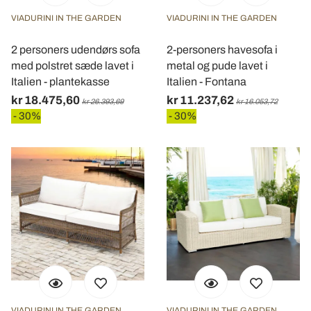
VIADURINI IN THE GARDEN
VIADURINI IN THE GARDEN
2 personers udendørs sofa
2-personers havesofa i
med polstret sæde lavet i
metal og pude lavet i
Italien - plantekasse
Italien - Fontana
kr 18.475,60
kr 11.237,62
kr 26.393,69
kr 16.053,72
- 30%
- 30%
VIADURINI IN THE GARDEN
VIADURINI IN THE GARDEN