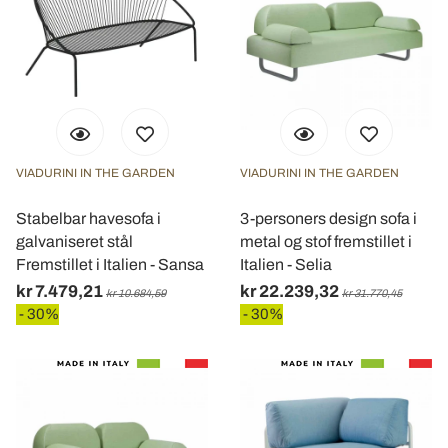
VIADURINI IN THE GARDEN
VIADURINI IN THE GARDEN
Stabelbar havesofa i
3-personers design sofa i
galvaniseret stål
metal og stof fremstillet i
Fremstillet i Italien - Sansa
Italien - Selia
kr 7.479,21
kr 22.239,32
kr 10.684,59
kr 31.770,45
- 30%
- 30%