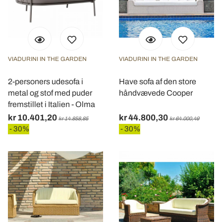
VIADURINI IN THE GARDEN
VIADURINI IN THE GARDEN
2-personers udesofa i
Have sofa af den store
metal og stof med puder
håndvævede Cooper
fremstillet i Italien - Olma
kr 10.401,20
kr 44.800,30
kr 14.858,85
kr 64.000,49
- 30%
- 30%