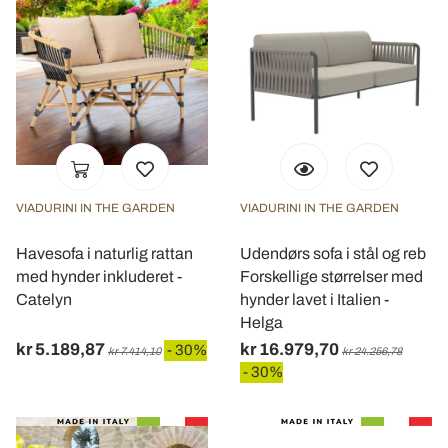
con altre informazioni che ha fornito loro o che hanno
raccolto dal suo utilizzo dei loro servizi.
VIADURINI IN THE GARDEN
VIADURINI IN THE GARDEN
Havesofa i naturlig rattan
Udendørs sofa i stål og reb
med hynder inkluderet -
Forskellige størrelser med
Catelyn
hynder lavet i Italien -
Helga
kr 5.189,87
kr 16.979,70
- 30%
kr 7.414,10
kr 24.256,78
- 30%