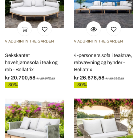
VIADURINI IN THE GARDEN
VIADURINI IN THE GARDEN
Sekskantet
4-personers sofa i teaktræ,
havehjørnesofa i teak og
rebvævning og hynder -
reb - Bellatrix
Bellatrix
kr 20.700,58
kr 26.678,58
kr 29.572,23
kr 38.112,28
- 30%
- 30%