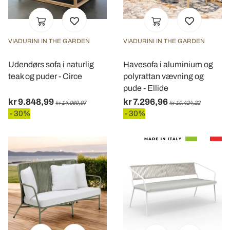
VIADURINI IN THE GARDEN
VIADURINI IN THE GARDEN
Udendørs sofa i naturlig
Havesofa i aluminium og
teak og puder - Circe
polyrattan vævning og
pude - Ellide
kr 9.848,99
kr 7.296,96
kr 14.069,97
kr 10.424,22
- 30%
- 30%