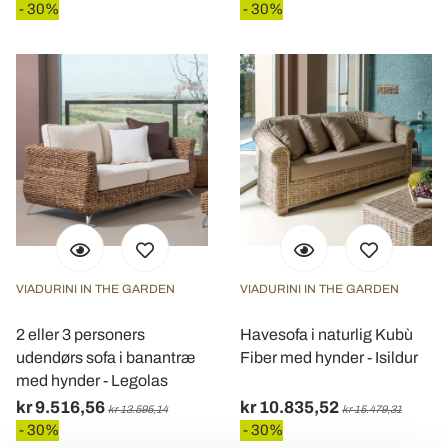
- 30%
- 30%
VIADURINI IN THE GARDEN
VIADURINI IN THE GARDEN
2 eller 3 personers
Havesofa i naturlig Kubù
udendørs sofa i banantræ
Fiber med hynder - Isildur
med hynder - Legolas
kr 9.516,56
kr 10.835,52
kr 13.595,14
kr 15.479,31
- 30%
- 30%