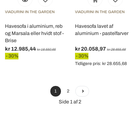
VIADURINI IN THE GARDEN
VIADURINI IN THE GARDEN
Havesofa i aluminium, reb
Havesofa lavet af
og Marsala eller hvidt stof -
aluminium - pastelfarver
Brise
kr 12.985,44
kr 20.058,97
kr 18.550,65
kr 28.655,68
- 30%
- 30%
Tidligere pris: kr 28.655,68
1
2
Side 1 af 2