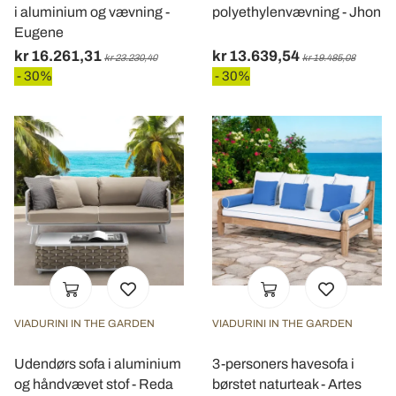
i aluminium og vævning -
polyethylenvævning - Jhon
Eugene
kr 16.261,31
kr 13.639,54
kr 23.230,40
kr 19.485,08
- 30%
- 30%
VIADURINI IN THE GARDEN
VIADURINI IN THE GARDEN
Udendørs sofa i aluminium
3-personers havesofa i
og håndvævet stof - Reda
børstet naturteak - Artes