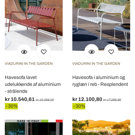
VIADURINI IN THE GARDEN
VIADURINI IN THE GARDEN
Havesofa lavet
Havesofa i aluminium og
udelukkende af aluminium
ryglæn i reb - Resplendent
- strålende
kr 10.540,61
kr 12.100,80
kr 15.058,00
kr 17.286,86
- 30%
- 30%