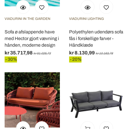
VIADURINI IN THE GARDEN
VIADURINI LIGHTING
Sofa ø afslappende have
Polyethylen udendørs sofa
med Hector gjort vævning i
fås i forskellige farver -
hånden, moderne design
Håndklæde
kr 35.717,98
kr 8.130,99
kr 51.025,73
kr 10.163,78
- 30%
- 20%