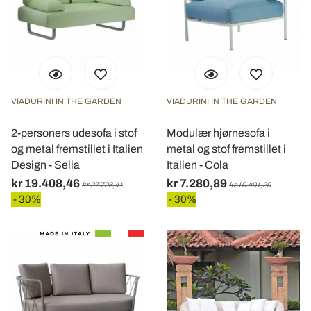
VIADURINI IN THE GARDEN
VIADURINI IN THE GARDEN
2-personers udesofa i stof
Modulær hjørnesofa i
og metal fremstillet i Italien
metal og stof fremstillet i
Design - Selia
Italien - Cola
kr 19.408,46
kr 7.280,89
kr 27.726,41
kr 10.401,20
- 30%
- 30%