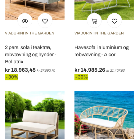
VIADURINI IN THE GARDEN
VIADURINI IN THE GARDEN
2 pers. sofa i teaktræ,
Havesofa i aluminium og
rebvævning og hynder -
rebvævning - Alcor
Bellatrix
kr 18.963,45
kr 14.985,26
kr 27.090,70
kr 21.407,53
- 30%
- 30%