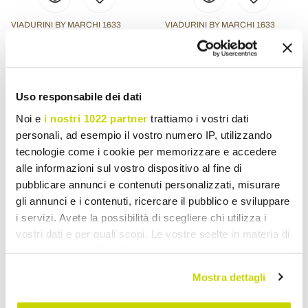
VIADURINI BY MARCHI 1633
VIADURINI BY MARCHI 1633
Italiensk håndlavet
Håndlavet håndklæde i
håndklæde med håndlavet
unikt bomuld fremstillet i
tryk i bomuld - Viadurini af
Italien
Uso responsabile dei dati
Marchi
Noi e
i nostri 1022 partner
trattiamo i vostri dati
kr 428,94
kr 428,94
- 20%
- 20%
kr 536,14
kr 536,14
personali, ad esempio il vostro numero IP, utilizzando
tecnologie come i cookie per memorizzare e accedere
alle informazioni sul vostro dispositivo al fine di
pubblicare annunci e contenuti personalizzati, misurare
gli annunci e i contenuti, ricercare il pubblico e sviluppare
i servizi. Avete la possibilità di scegliere chi utilizza i
Høj kvalitet bomuldshåndklæder til badeværelset design
vostri dati e per quali scopi. Le vostre scelte in materia di
fremstillet i Italien.
privacy sono applicabili solo su questa proprietà digitale
Hvert håndklæde vælges som et
fremragende tilbehør,
så alle
in cui avete effettuato le vostre scelte. È possibile
familiemedlemmer kan tørre deres hænder, ansigt og hver del af
Mostra dettagli
modificare o revocare il proprio consenso in qualsiasi
kroppen, og på samme tid et
elegant tekstiltilbehør
til
møblering
momento dalla Dichiarazione sui cookie o facendo clic
af badeværelset
.