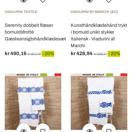
VIADURINI TEXTILE
VIADURINI BY MARCHI 1633
Serenity dobbelt flæser
Kunsthåndklædehånd trykt
bomuldsfrotté
i bomuld unikt stykke
Gæsteansigtshåndklædesæt
italiensk - Viadurini af
Marchi
kr 490,16
kr 428,94
- 20%
- 20%
kr 612,76
kr 536,14