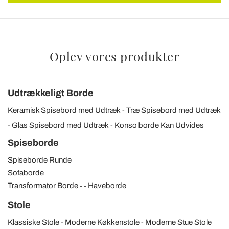
nostri partner che si occupano di analisi dei dati web,
pubblicità e social media, i quali potrebbero combinarle
con altre informazioni che ha fornito loro o che hanno
raccolto dal suo utilizzo dei loro servizi.
Oplev vores produkter
Udtrækkeligt Borde
Keramisk Spisebord med Udtræk
Træ Spisebord med Udtræk
Glas Spisebord med Udtræk
Konsolborde Kan Udvides
Spiseborde
Spiseborde Runde
Sofaborde
Transformator Borde
Haveborde
Stole
Klassiske Stole
Moderne Køkkenstole
Moderne Stue Stole