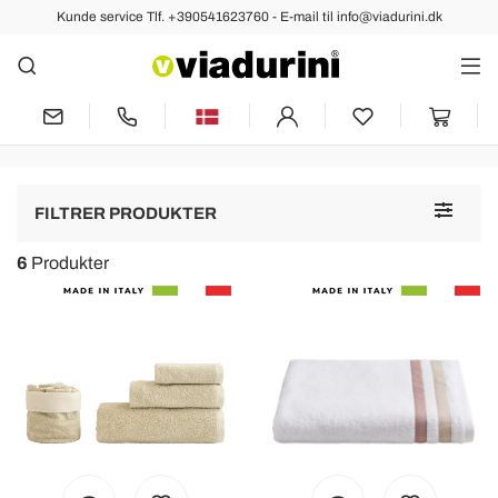
Kunde service Tlf. +390541623760 - E-mail til info@viadurini.dk
Håndklæder
Bomuld Håndklæder - Luksus
Tekstil Fremstillet i Italien
Toggle
FILTRER PRODUKTER
navigat
6
Produkter