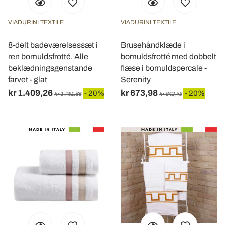
VIADURINI TEXTILE
VIADURINI TEXTILE
8-delt badeværelsessæt i
Brusehåndklæde i
ren bomuldsfrotté. Alle
bomuldsfrotté med dobbelt
beklædningsgenstande
flæse i bomuldspercale -
farvet - glat
Serenity
kr 1.409,26
kr 673,98
- 20%
- 20%
kr 1.761,65
kr 842,48