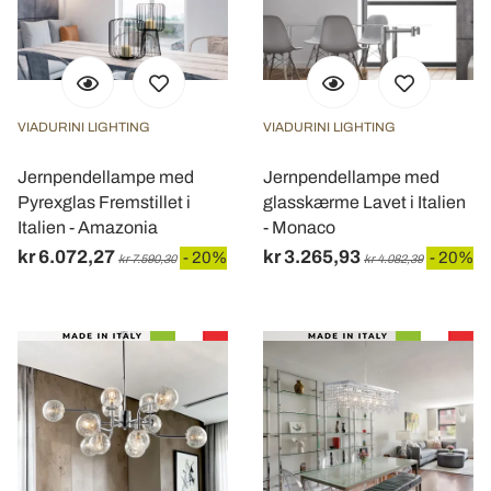
VIADURINI LIGHTING
VIADURINI LIGHTING
Jernpendellampe med
Jernpendellampe med
Pyrexglas Fremstillet i
glasskærme Lavet i Italien
Italien - Amazonia
- Monaco
kr 6.072,27
kr 3.265,93
- 20%
- 20%
kr 7.590,30
kr 4.082,39