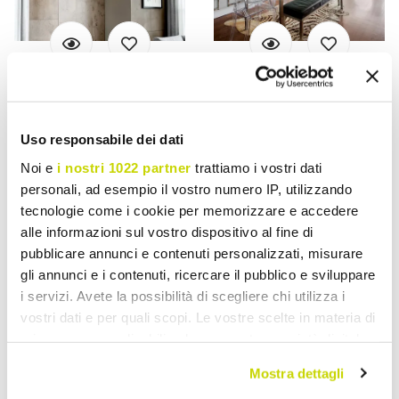
VIADURINI LIGHTING
VIADURINI LIGHTING
Jernpendellampe
Forkromet
Uso responsabile dei dati
fremstillet i Italien Fås i
jernpendellampe med
flere størrelser - Delos
rhinsten fremstillet i Italien
Noi e
i nostri 1022 partner
trattiamo i vostri dati
- Afrika
personali, ad esempio il vostro numero IP, utilizzando
kr 3.486,45
kr 4.393,29
- 20%
- 20%
kr 4.358,08
kr 5.491,65
tecnologie come i cookie per memorizzare e accedere
alle informazioni sul vostro dispositivo al fine di
pubblicare annunci e contenuti personalizzati, misurare
gli annunci e i contenuti, ricercare il pubblico e sviluppare
i servizi. Avete la possibilità di scegliere chi utilizza i
vostri dati e per quali scopi. Le vostre scelte in materia di
privacy sono applicabili solo su questa proprietà digitale
in cui avete effettuato le vostre scelte. È possibile
Mostra dettagli
modificare o revocare il proprio consenso in qualsiasi