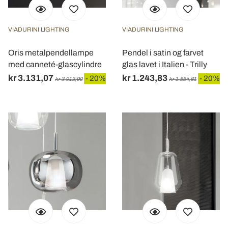
nostri partner che si occupano di analisi dei dati web,
pubblicità e social media, i quali potrebbero combinarle
VIADURINI LIGHTING
VIADURINI LIGHTING
con altre informazioni che ha fornito loro o che hanno
raccolto dal suo utilizzo dei loro servizi.
Oris metalpendellampe
Pendel i satin og farvet
med canneté-glascylindre
glas lavet i Italien - Trilly
kr 3.131,07
kr 1.243,83
- 20%
- 20%
kr 3.913,90
kr 1.554,81