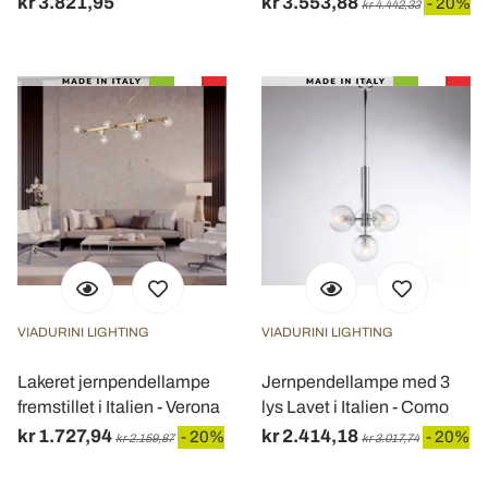
kr 3.821,95
kr 3.553,88
- 20%
kr 4.442,33
VIADURINI LIGHTING
VIADURINI LIGHTING
Lakeret jernpendellampe
Jernpendellampe med 3
fremstillet i Italien - Verona
lys Lavet i Italien - Como
kr 1.727,94
kr 2.414,18
- 20%
- 20%
kr 2.159,87
kr 3.017,74