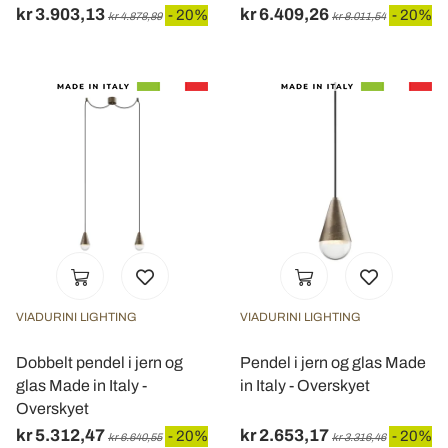
kr 3.903,13
kr 6.409,26
- 20%
- 20%
kr 4.878,89
kr 8.011,54
VIADURINI LIGHTING
VIADURINI LIGHTING
Dobbelt pendel i jern og
Pendel i jern og glas Made
glas Made in Italy -
in Italy - Overskyet
Overskyet
kr 5.312,47
kr 2.653,17
- 20%
- 20%
kr 6.640,55
kr 3.316,46