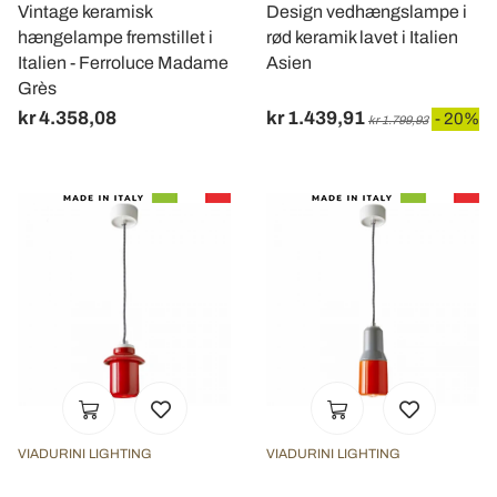
Vintage keramisk
Design vedhængslampe i
hængelampe fremstillet i
rød keramik lavet i Italien
Italien - Ferroluce Madame
Asien
Grès
kr 4.358,08
kr 1.439,91
- 20%
kr 1.799,93
VIADURINI LIGHTING
VIADURINI LIGHTING