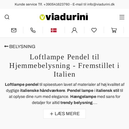
Kunde service Tlf. +390541623760 - E-mail til info@viadurini.dk
BELYSNING
Loftlampe Pendel til
Hjemmebelysning - Fremstillet i
Italien
Loftlampe pendel
til spisestuen lavet af materialer af høj kvalitet af
dygtige
italienske håndværkere
.
Pendel lampe
i
italiensk stil
til
at oplyse dine rum med elegance.
Hængelampe
med sans for
detaljer for altid
trendy belysning
....
LÆS MERE