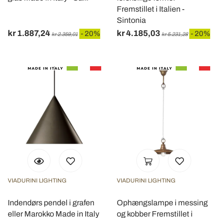
Fremstillet i Italien -
Sintonia
kr 1.887,24
kr 4.185,03
- 20%
- 20%
kr 2.359,01
kr 5.231,28
VIADURINI LIGHTING
VIADURINI LIGHTING
Indendørs pendel i grafen
Ophængslampe i messing
eller Marokko Made in Italy
og kobber Fremstillet i