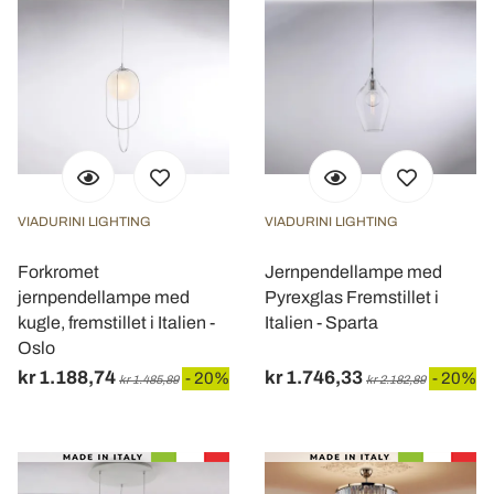
VIADURINI LIGHTING
VIADURINI LIGHTING
Forkromet
Jernpendellampe med
jernpendellampe med
Pyrexglas Fremstillet i
kugle, fremstillet i Italien -
Italien - Sparta
Oslo
kr 1.188,74
kr 1.746,33
- 20%
- 20%
kr 1.485,89
kr 2.182,89