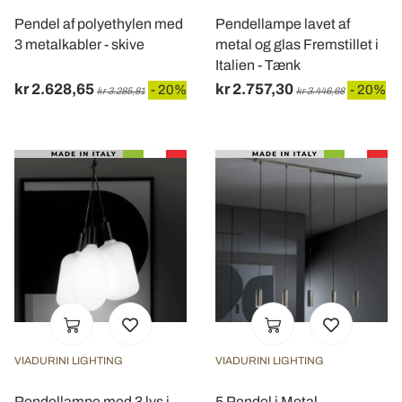
Pendel af polyethylen med
Pendellampe lavet af
3 metalkabler - skive
metal og glas Fremstillet i
Italien - Tænk
kr 2.628,65
kr 2.757,30
- 20%
- 20%
kr 3.285,81
kr 3.446,68
VIADURINI LIGHTING
VIADURINI LIGHTING
Pendellampe med 3 lys i
5 Pendel i Metal