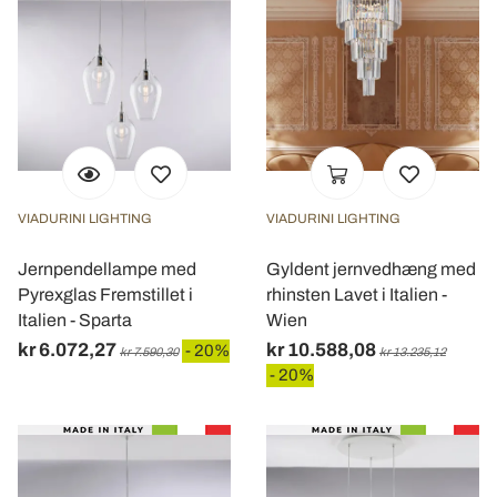
VIADURINI LIGHTING
VIADURINI LIGHTING
Jernpendellampe med
Gyldent jernvedhæng med
Pyrexglas Fremstillet i
rhinsten Lavet i Italien -
Italien - Sparta
Wien
kr 6.072,27
kr 10.588,08
- 20%
kr 7.590,30
kr 13.235,12
- 20%