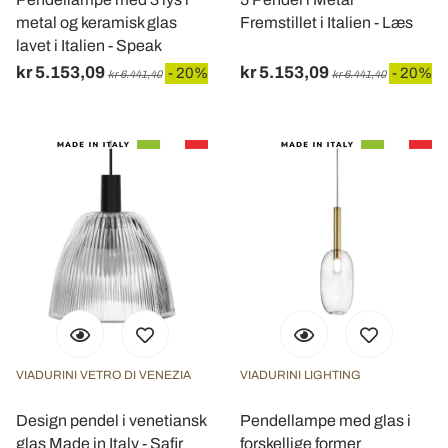
metal og keramisk glas
Fremstillet i Italien - Læs
lavet i Italien - Speak
kr 5.153,09
kr 5.153,09
- 20%
- 20%
kr 6.441,40
kr 6.441,40
VIADURINI VETRO DI VENEZIA
VIADURINI LIGHTING
Design pendel i venetiansk
Pendellampe med glas i
glas Made in Italy - Safir
forskellige former