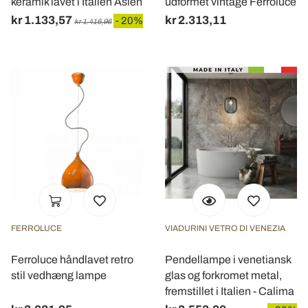
keramik lavet i Italien Asien
udformet vintage Ferroluce
kr 1.133,57
kr 2.313,11
- 20%
kr 1.416,96
FERROLUCE
VIADURINI VETRO DI VENEZIA
Ferroluce håndlavet retro
Pendellampe i venetiansk
stil vedhæng lampe
glas og forkromet metal,
fremstillet i Italien - Calima