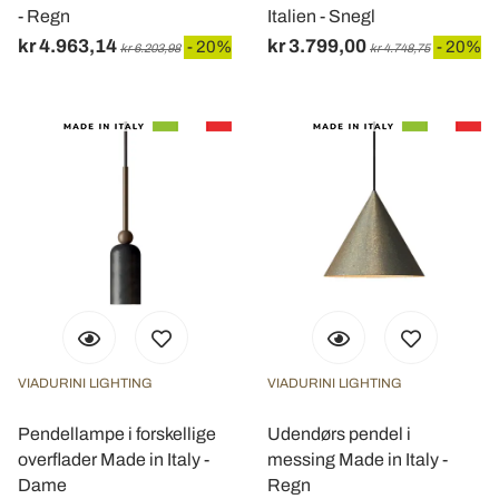
- Regn
Italien - Snegl
kr 4.963,14
kr 3.799,00
- 20%
- 20%
kr 6.203,98
kr 4.748,75
VIADURINI LIGHTING
VIADURINI LIGHTING
Pendellampe i forskellige
Udendørs pendel i
overflader Made in Italy -
messing Made in Italy -
Dame
Regn