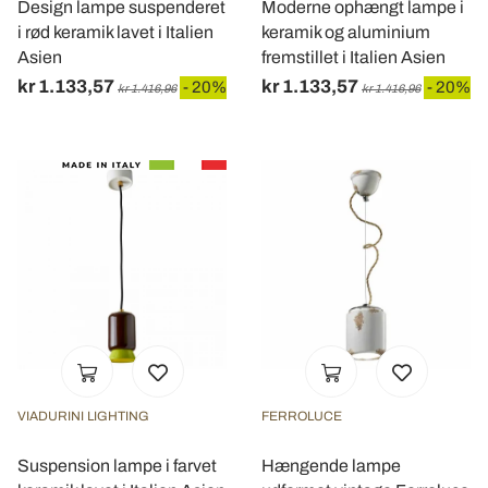
Design lampe suspenderet
Moderne ophængt lampe i
i rød keramik lavet i Italien
keramik og aluminium
Asien
fremstillet i Italien Asien
kr 1.133,57
kr 1.133,57
- 20%
- 20%
kr 1.416,96
kr 1.416,96
VIADURINI LIGHTING
FERROLUCE
Suspension lampe i farvet
Hængende lampe