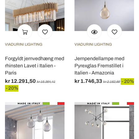
VIADURINI LIGHTING
VIADURINI LIGHTING
Forgyldt jernvedhæng med
Jernpendellampe med
rhinsten Lavet i Italien -
Pyrexglas Fremstillet i
Paris
Italien - Amazonia
kr 12.291,50
kr 1.746,33
- 20%
kr 15.364,41
kr 2.182,89
- 20%