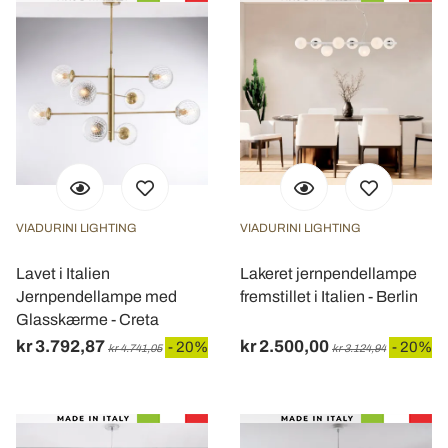
VIADURINI LIGHTING
VIADURINI LIGHTING
Lavet i Italien
Lakeret jernpendellampe
Jernpendellampe med
fremstillet i Italien - Berlin
Glasskærme - Creta
kr 3.792,87
kr 2.500,00
- 20%
- 20%
kr 4.741,05
kr 3.124,94