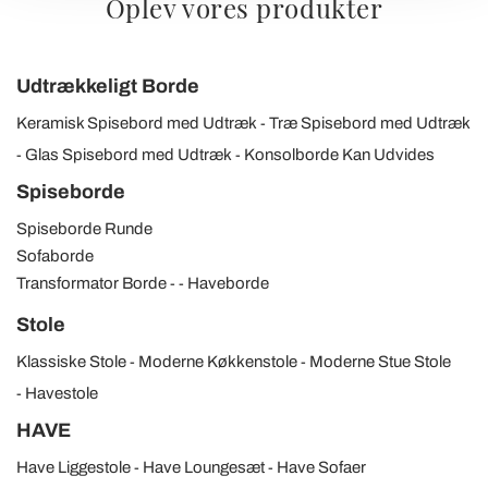
Oplev vores produkter
modificare o ritirare il tuo consenso in qualsiasi momento
dalla Dichiarazione sui cookie.
Udtrækkeligt Borde
Utilizziamo i cookie per personalizzare contenuti ed
annunci, per fornire funzionalità dei social media e per
Keramisk Spisebord med Udtræk
Træ Spisebord med Udtræk
analizzare il nostro traffico. Condividiamo inoltre
Glas Spisebord med Udtræk
Konsolborde Kan Udvides
informazioni sul modo in cui utilizza il nostro sito con i
Spiseborde
nostri partner che si occupano di analisi dei dati web,
pubblicità e social media, i quali potrebbero combinarle
Spiseborde Runde
con altre informazioni che ha fornito loro o che hanno
Sofaborde
raccolto dal suo utilizzo dei loro servizi.
Transformator Borde
Haveborde
Stole
Klassiske Stole
Moderne Køkkenstole
Moderne Stue Stole
Havestole
HAVE
Have Liggestole
Have Loungesæt
Have Sofaer