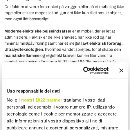
Det faktum at være forsænket på væggen eller på et møbel og ikke
rage eller stikker meget lidt ud, gør det ikke kun til et smukt objekt,
men også lidt besværligt.
Moderne elektriske pejseindsatse
r er et møbel, der er let at
administrere. Faktisk er de ikke snavset, har ikke rod og har
minimal miljøpåvirkning samt har et meget
lavt elektrisk forbrug
.
Ultralydteknologien
, hvormed vandet sprøjtes, for at skabe den
realistiske flamme
og røgeffekt kræver kun en liter vand fra
vandet, som pejsen får strøm til i 12 timer! Så "flammer og ild" -
effekt kombineret med
falsk træ
og en lys og mousserende
askebed giver en speciel og fuldstændig reel effekt!
Lad dig forbløffe over de mange produkter fra
Viadurini Collection
Uso responsabile dei dati
Fire,
du vil finde mange modeller af
elektriske pejseindsatser
,
inklusive
modulmodeller
, der har total alsidighed, faktisk kan de
Noi e
i nostri 1022 partner
trattiamo i vostri dati
også placeres i stort antal for at skabe ufattelige ildfronter, frit træ
personali, ad esempio il vostro numero IP, utilizzando
eller ethvert brandfarligt materiale, i nicher i vægge, i bord eller
tecnologie come i cookie per memorizzare e accedere
møbler, simpelthen hvor som helst. Kontakt vores personale for et
alle informazioni sul vostro dispositivo al fine di
personlig tilbud.
pubblicare annunci e contenuti personalizzati, misurare