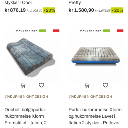
stykker - Cool
Pretty
kr 876,19
kr 1.580,90
- 20%
- 20%
kr 1.095,30
kr 1.976,05
VIADURINI NIGHT DESIGN
VIADURINI NIGHT DESIGN
Dobbelt bølgepude i
Pude i hukommelse Xform
hukommelse Xform
og hukommelse Lavet i
Fremstillet i Italien, 2
Italien 2 stykker - Pullover