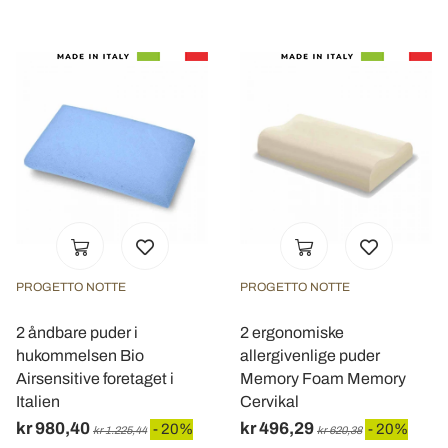
PROGETTO NOTTE
PROGETTO NOTTE
2 åndbare puder i
2 ergonomiske
hukommelsen Bio
allergivenlige puder
Airsensitive foretaget i
Memory Foam Memory
Italien
Cervikal
kr 980,40
kr 496,29
- 20%
- 20%
kr 1.225,44
kr 620,38