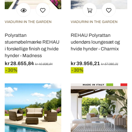
VIADURINI IN THE GARDEN
VIADURINI IN THE GARDEN
Polyrattan
REHAU Polyrattan
stuemøbelmærke REHAU
udendørs loungesæt og
i forskellige finish og hvide
hvide hynder - Charmix
hynder - Madness
kr 28.655,84
kr 39.956,21
kr 40.936,94
kr 57.080,31
- 30%
- 30%