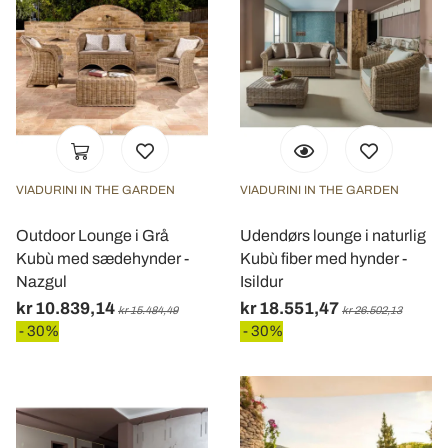
VIADURINI IN THE GARDEN
VIADURINI IN THE GARDEN
Outdoor Lounge i Grå
Udendørs lounge i naturlig
Kubù med sædehynder -
Kubù fiber med hynder -
Nazgul
Isildur
kr 10.839,14
kr 18.551,47
kr 15.484,49
kr 26.502,13
- 30%
- 30%