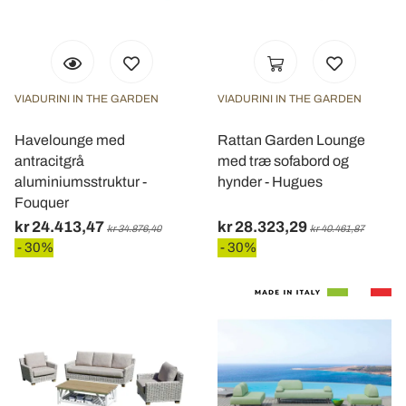
VIADURINI IN THE GARDEN
VIADURINI IN THE GARDEN
Havelounge med
Rattan Garden Lounge
antracitgrå
med træ sofabord og
aluminiumsstruktur -
hynder - Hugues
Fouquer
kr 24.413,47
kr 28.323,29
kr 34.876,40
kr 40.461,87
- 30%
- 30%