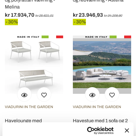
Melina
kr 17.934,70
kr 23.946,93
kr 25.621,01
kr 34.209,90
- 30%
- 30%
VIADURINI IN THE GARDEN
VIADURINI IN THE GARDEN
Havelounge med
Havestue med 1 sofa og 2
lænestole og metalsofa
lænestole Made in Italy -
Made in Italy - Prato
Plantekasse