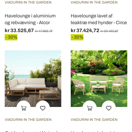
VIADURINI IN THE GARDEN
VIADURINI IN THE GARDEN
Havelounge i aluminium
Havelounge lavet af
og rebvævning - Alcor
teaktræ med hynder - Circe
kr 33.525,67
kr 37.424,72
kr 47.893,78
kr 53.463,92
- 30%
- 30%
VIADURINI IN THE GARDEN
VIADURINI IN THE GARDEN