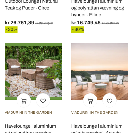
Outdoor Lounge i Natural
Havelounge i aluminium
Teak og Puder - Circe
og polyrattan vævning og
hynder - Ellide
kr 26.751,89
kr 16.749,45
kr 38.217,00
kr 23.927,78
- 30%
- 30%
VIADURINI IN THE GARDEN
VIADURINI IN THE GARDEN
Havelounge i aluminium
Havelounge i aluminium
og polyrattan vævning -
og rebvævning - Asteria