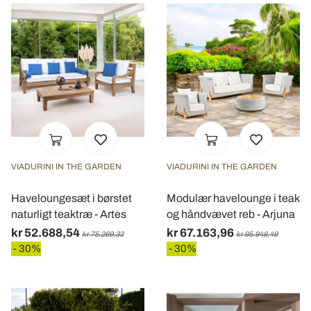
VIADURINI IN THE GARDEN
VIADURINI IN THE GARDEN
Haveloungesæt i børstet
Modulær havelounge i teak
naturligt teaktræ - Artes
og håndvævet reb - Arjuna
kr 52.688,54
kr 67.163,96
kr 75.269,33
kr 95.948,49
- 30%
- 30%