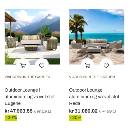
VIADURINI IN THE GARDEN
VIADURINI IN THE GARDEN
Outdoor Lounge i
Outdoor Lounge i
aluminium og vævet stof -
aluminium og vævet stof -
Eugene
Reda
kr 47.963,55
kr 31.080,02
kr 68.519,32
kr 44.400,03
- 30%
- 30%