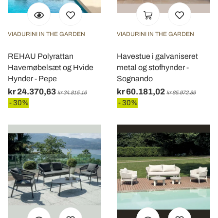
VIADURINI IN THE GARDEN
VIADURINI IN THE GARDEN
REHAU Polyrattan
Havestue i galvaniseret
Havemøbelsæt og Hvide
metal og stofhynder -
Hynder - Pepe
Sognando
kr 24.370,63
kr 60.181,02
kr 34.815,16
kr 85.972,89
- 30%
- 30%