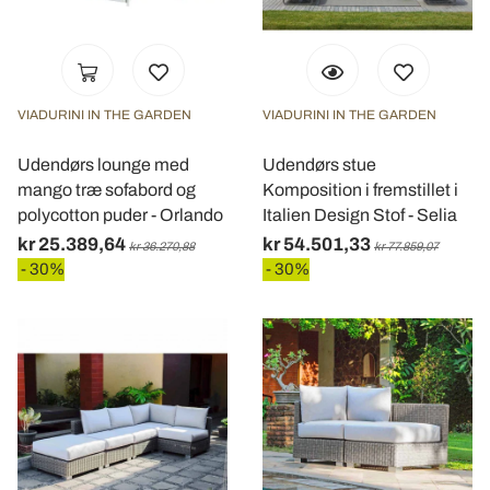
VIADURINI IN THE GARDEN
VIADURINI IN THE GARDEN
Udendørs lounge med
Udendørs stue
mango træ sofabord og
Komposition i fremstillet i
polycotton puder - Orlando
Italien Design Stof - Selia
kr 25.389,64
kr 54.501,33
kr 36.270,88
kr 77.859,07
- 30%
- 30%