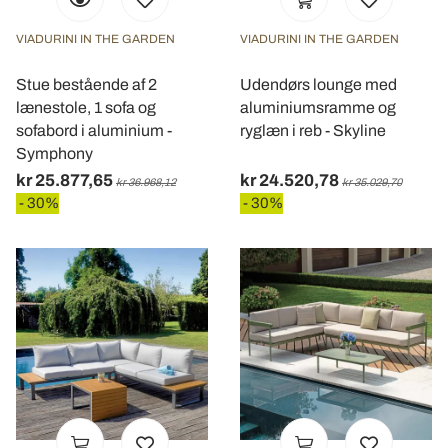
VIADURINI IN THE GARDEN
VIADURINI IN THE GARDEN
Stue bestående af 2
Udendørs lounge med
lænestole, 1 sofa og
aluminiumsramme og
sofabord i aluminium -
ryglæn i reb - Skyline
Symphony
kr 25.877,65
kr 24.520,78
kr 36.968,12
kr 35.029,70
- 30%
- 30%