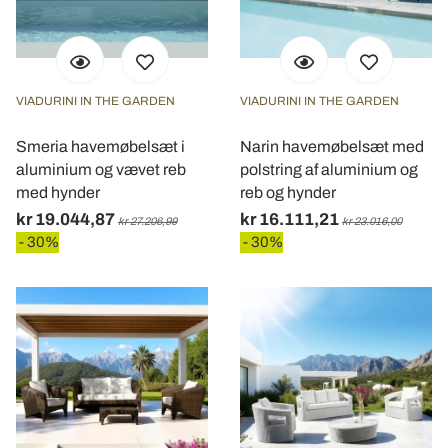
VIADURINI IN THE GARDEN
VIADURINI IN THE GARDEN
Smeria havemøbelsæt i
Narin havemøbelsæt med
aluminium og vævet reb
polstring af aluminium og
med hynder
reb og hynder
kr 19.044,87
kr 16.111,21
kr 27.206,99
kr 23.016,00
- 30%
- 30%