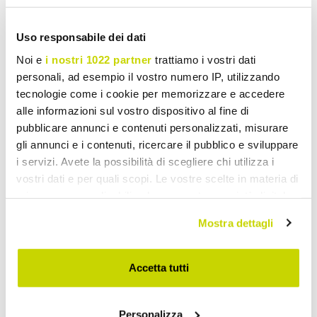
kr 22.890,38
kr 45.544,67
kr 32.700,48
kr 65.063,86
- 30%
- 30%
Uso responsabile dei dati
Noi e
i nostri 1022 partner
trattiamo i vostri dati
personali, ad esempio il vostro numero IP, utilizzando
tecnologie come i cookie per memorizzare e accedere
alle informazioni sul vostro dispositivo al fine di
pubblicare annunci e contenuti personalizzati, misurare
gli annunci e i contenuti, ricercare il pubblico e sviluppare
i servizi. Avete la possibilità di scegliere chi utilizza i
vostri dati e per quali scopi. Le vostre scelte in materia di
privacy sono applicabili solo su questa proprietà digitale
in cui avete effettuato le vostre scelte. È possibile
Mostra dettagli
modificare o revocare il proprio consenso in qualsiasi
VIADURINI IN THE GARDEN
VIADURINI IN THE GARDEN
momento dalla Dichiarazione sui cookie o facendo clic
Havelounge med 2
Haveloungesæt i
sull'icona di attivazione della privacy.
Accetta tutti
lænestole og 1 2-personers
håndvævet polyrattan -
sofa Made in Italy -
Eder
Con il tuo consenso, vorremmo anche:
Fontana
Personalizza
raccogliere informazioni sulla tua posizione