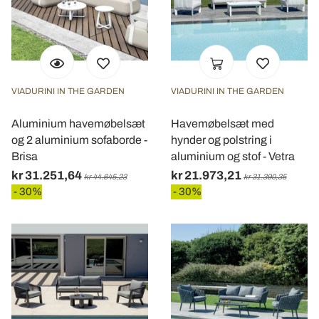
VIADURINI IN THE GARDEN
VIADURINI IN THE GARDEN
Aluminium havemøbelsæt
Havemøbelsæt med
og 2 aluminium sofaborde -
hynder og polstring i
Brisa
aluminium og stof - Vetra
kr 31.251,64
kr 21.973,21
kr 44.645,23
kr 31.390,35
- 30%
- 30%