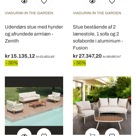
VIADURINI IN THE GARDEN
VIADURINI IN THE GARDEN
Udendørs stue med hynder
Stue bestående af 2
og afrundede armlæn -
lænestole, 1 sofa og 2
Zenith
sofaborde i aluminium -
Fusion
kr 15.135,12
kr 27.347,20
kr 21.621,53
kr 39.067,47
- 30%
- 30%