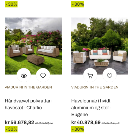
- 30%
- 30%
VIADURINI IN THE GARDEN
VIADURINI IN THE GARDEN
Håndvævet polyrattan
Havelounge i hvidt
havesæt - Charlie
aluminium og stof -
Eugene
kr 56.678,82
kr 40.878,69
kr 80.969,73
kr 58.398,14
- 30%
- 30%