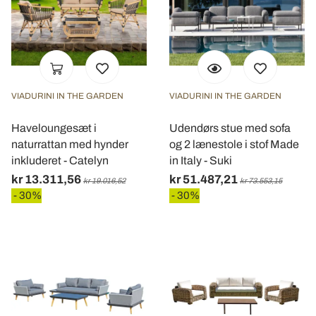
VIADURINI IN THE GARDEN
VIADURINI IN THE GARDEN
Haveloungesæt i
Udendørs stue med sofa
naturrattan med hynder
og 2 lænestole i stof Made
inkluderet - Catelyn
in Italy - Suki
kr 13.311,56
kr 51.487,21
kr 19.016,52
kr 73.553,15
- 30%
- 30%