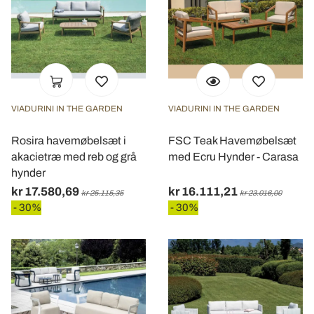
VIADURINI IN THE GARDEN
VIADURINI IN THE GARDEN
Rosira havemøbelsæt i
FSC Teak Havemøbelsæt
akacietræ med reb og grå
med Ecru Hynder - Carasa
hynder
kr 17.580,69
kr 16.111,21
kr 25.115,35
kr 23.016,00
- 30%
- 30%