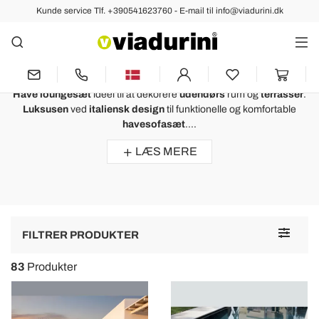
Kunde service Tlf. +390541623760 - E-mail til info@viadurini.dk
HAVE
Have Loungesæt - Luksusen af ​​
Moderne Design til Udendørs
Have loungesæt
ideel til at dekorere
udendørs
rum og
terrasser
.
Luksusen
ved
italiensk design
til funktionelle og komfortable
havesofasæt
....
LÆS MERE
Toggle
FILTRER PRODUKTER
navigat
83
Produkter