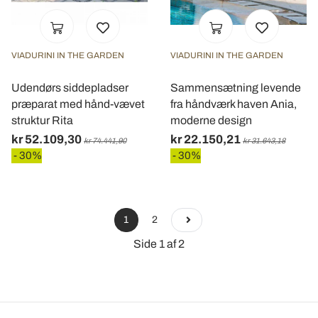
VIADURINI IN THE GARDEN
VIADURINI IN THE GARDEN
Udendørs siddepladser
Sammensætning levende
præparat med hånd-vævet
fra håndværk haven Ania,
struktur Rita
moderne design
kr 52.109,30
kr 22.150,21
kr 74.441,90
kr 31.643,18
- 30%
- 30%
1
2
Side 1 af 2