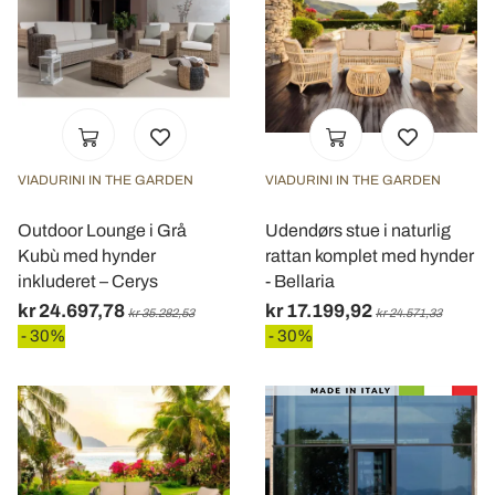
VIADURINI IN THE GARDEN
VIADURINI IN THE GARDEN
Outdoor Lounge i Grå
Udendørs stue i naturlig
Kubù med hynder
rattan komplet med hynder
inkluderet – Cerys
- Bellaria
kr 24.697,78
kr 17.199,92
kr 35.282,53
kr 24.571,33
- 30%
- 30%