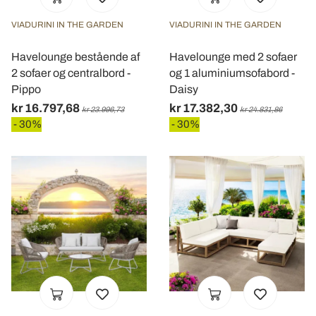
VIADURINI IN THE GARDEN
VIADURINI IN THE GARDEN
Havelounge bestående af
Havelounge med 2 sofaer
2 sofaer og centralbord -
og 1 aluminiumsofabord -
Pippo
Daisy
kr 16.797,68
kr 17.382,30
kr 23.996,73
kr 24.831,86
- 30%
- 30%