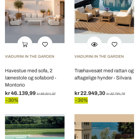
VIADURINI IN THE GARDEN
VIADURINI IN THE GARDEN
Havestue med sofa, 2
Træhavesæt med rattan og
lænestole og sofabord -
aftagelige hynder - Silvara
Montorio
kr 46.139,99
kr 22.949,30
kr 65.914,32
kr 32.784,76
- 30%
- 30%