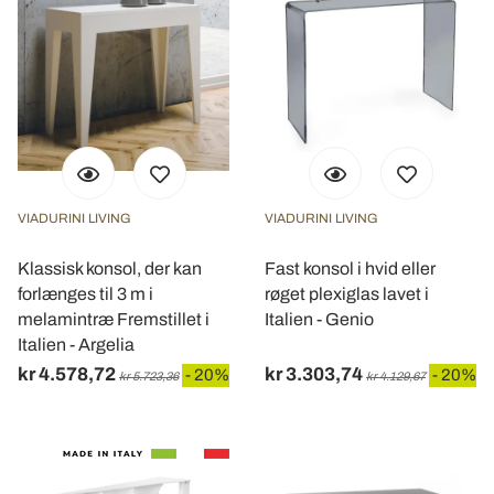
VIADURINI LIVING
VIADURINI LIVING
Klassisk konsol, der kan
Fast konsol i hvid eller
forlænges til 3 m i
røget plexiglas lavet i
melamintræ Fremstillet i
Italien - Genio
Italien - Argelia
kr 4.578,72
kr 3.303,74
- 20%
- 20%
kr 5.723,36
kr 4.129,67