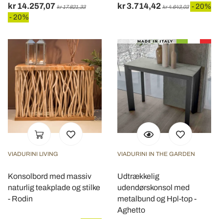
kr 14.257,07
kr 3.714,42
- 20%
kr 17.821,33
kr 4.643,03
- 20%
VIADURINI LIVING
VIADURINI IN THE GARDEN
Konsolbord med massiv
Udtrækkelig
naturlig teakplade og stilke
udendørskonsol med
- Rodin
metalbund og Hpl-top -
Aghetto