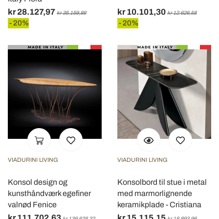
kr 28.127,97
kr 10.101,30
kr 35.159,89
kr 12.626,58
- 20%
- 20%
VIADURINI LIVING
VIADURINI LIVING
Konsol design og
Konsolbord til stue i metal
kunsthåndværk egefiner
med marmorlignende
valnød Fenice
keramikplade - Cristiana
kr 111.702,63
kr 15.115,15
kr 139.628,32
kr 18.893,96