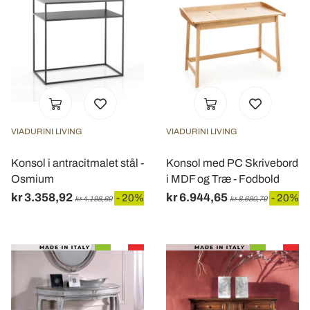
VIADURINI LIVING
VIADURINI LIVING
Konsol i antracitmalet stål -
Konsol med PC Skrivebord
Osmium
i MDF og Træ - Fodbold
kr 3.358,92
kr 6.944,65
- 20%
- 20%
kr 4.198,69
kr 8.680,79