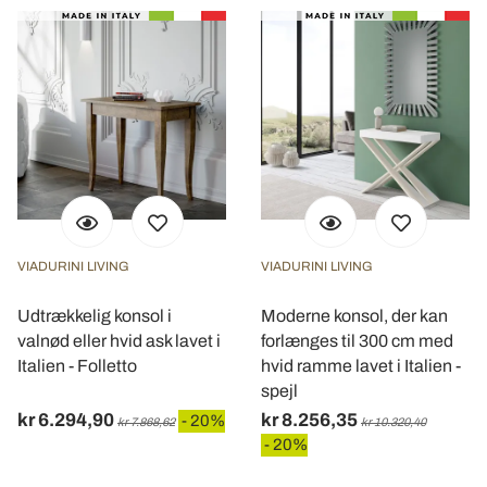
VIADURINI LIVING
VIADURINI LIVING
Udtrækkelig konsol i
Moderne konsol, der kan
valnød eller hvid ask lavet i
forlænges til 300 cm med
Italien - Folletto
hvid ramme lavet i Italien -
spejl
kr 6.294,90
kr 8.256,35
- 20%
kr 7.868,62
kr 10.320,40
- 20%