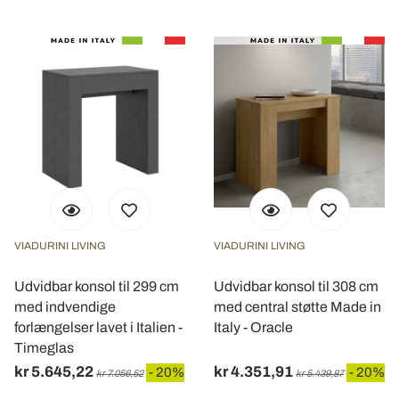
VIADURINI LIVING
VIADURINI LIVING
Udvidbar konsol til 299 cm
Udvidbar konsol til 308 cm
med indvendige
med central støtte Made in
forlængelser lavet i Italien -
Italy - Oracle
Timeglas
kr 5.645,22
kr 4.351,91
- 20%
- 20%
kr 7.056,52
kr 5.439,87