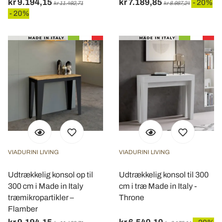
kr 9.194,15
kr 7.189,85
- 20%
kr 11.492,71
kr 8.987,24
- 20%
VIADURINI LIVING
VIADURINI LIVING
Udtrækkelig konsol op til
Udtrækkelig konsol til 300
300 cm i Made in Italy
cm i træ Made in Italy -
træmikropartikler –
Throne
Flamber