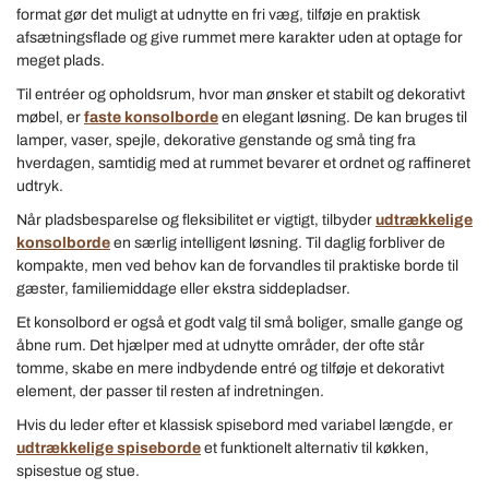
format gør det muligt at udnytte en fri væg, tilføje en praktisk
afsætningsflade og give rummet mere karakter uden at optage for
meget plads.
Til entréer og opholdsrum, hvor man ønsker et stabilt og dekorativt
møbel, er
faste konsolborde
en elegant løsning. De kan bruges til
lamper, vaser, spejle, dekorative genstande og små ting fra
hverdagen, samtidig med at rummet bevarer et ordnet og raffineret
udtryk.
Når pladsbesparelse og fleksibilitet er vigtigt, tilbyder
udtrækkelige
konsolborde
en særlig intelligent løsning. Til daglig forbliver de
kompakte, men ved behov kan de forvandles til praktiske borde til
gæster, familiemiddage eller ekstra siddepladser.
Et konsolbord er også et godt valg til små boliger, smalle gange og
åbne rum. Det hjælper med at udnytte områder, der ofte står
tomme, skabe en mere indbydende entré og tilføje et dekorativt
element, der passer til resten af indretningen.
Hvis du leder efter et klassisk spisebord med variabel længde, er
udtrækkelige spiseborde
et funktionelt alternativ til køkken,
spisestue og stue.