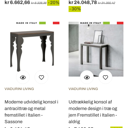
kr 6.662,66
kr 24.048,78
- 20%
kr 8.328,36
kr 34.355,42
- 30%
VIADURINI LIVING
VIADURINI LIVING
Moderne udvidelig konsol i
Udtrækkelig konsol af
antracittræ og metal
moderne design i træ og
fremstillet i Italien -
jern Fremstillet i Italien -
Sassone
aldrig