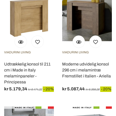
analizzare il nostro traffico. Condividiamo inoltre
informazioni sul modo in cui utilizza il nostro sito con i
nostri partner che si occupano di analisi dei dati web,
pubblicità e social media, i quali potrebbero combinarle
con altre informazioni che ha fornito loro o che hanno
raccolto dal suo utilizzo dei loro servizi.
VIADURINI LIVING
VIADURINI LIVING
Udtrækkelig konsol til 211
Moderne udvidelig konsol
cm i Made in Italy
296 cm i melamintræ
melaminpaneler -
Fremstillet i Italien - Ariella
Principessa
kr 5.179,34
kr 5.087,44
- 20%
- 20%
kr 6.474,22
kr 6.359,28