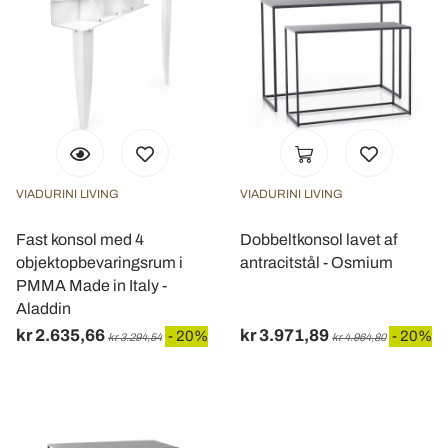
VIADURINI LIVING
VIADURINI LIVING
Fast konsol med 4
Dobbeltkonsol lavet af
objektopbevaringsrum i
antracitstål - Osmium
PMMA Made in Italy -
Aladdin
kr 2.635,66
kr 3.971,89
- 20%
- 20%
kr 3.294,54
kr 4.964,80