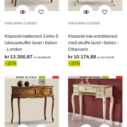
VIADURINI CLASSIC
VIADURINI CLASSIC
Klassisk trækonsol 3 eller 5
Klassisk træ-entrékonsol
luksusskuffer lavet i Italien
med skuffe lavet i Italien -
- London
Ottaviano
kr 13.300,87
kr 10.174,88
kr 16.626,06
kr 12.718,56
- 20%
- 20%