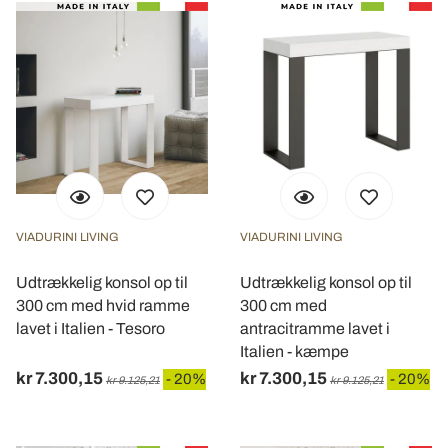
VIADURINI LIVING
VIADURINI LIVING
Udtrækkelig konsol op til
Udtrækkelig konsol op til
300 cm med hvid ramme
300 cm med
lavet i Italien - Tesoro
antracitramme lavet i
Italien - kæmpe
kr 7.300,15
kr 7.300,15
- 20%
- 20%
kr 9.125,21
kr 9.125,21