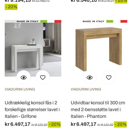
kr 9.194,15
kr 6.540,10
- 20%
kr 11.492,71
kr 8.175,14
- 20%
VIADURINI LIVING
VIADURINI LIVING
Udtrækkelig konsol fås i 2
Udvidbar konsol til 300 cm
forskellige størrelser lavet i
med 2-bensstøtte lavet i
Italien - Grifone
Italien - Phantom
kr 6.497,17
kr 6.497,17
- 20%
- 20%
kr 8.121,52
kr 8.121,52