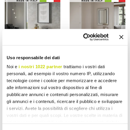
Uso responsabile dei dati
Noi e
i nostri 1022 partner
trattiamo i vostri dati
VIADURINI LIVING
VIADURINI LIVING
personali, ad esempio il vostro numero IP, utilizzando
tecnologie come i cookie per memorizzare e accedere
Udtrækkelig konsol til 307
Udtrækkelig konsol til 181
cm i Made in Italy
cm i Melamin Essence
alle informazioni sul vostro dispositivo al fine di
træmikropartikler - Corona
Made in Italy - Castello
pubblicare annunci e contenuti personalizzati, misurare
gli annunci e i contenuti, ricercare il pubblico e sviluppare
kr 9.194,15
kr 5.222,27
- 20%
kr 11.492,71
kr 6.527,83
i servizi. Avete la possibilità di scegliere chi utilizza i
- 20%
vostri dati e per quali scopi. Le vostre scelte in materia di
privacy sono applicabili solo su questa proprietà digitale
in cui avete effettuato le vostre scelte. È possibile