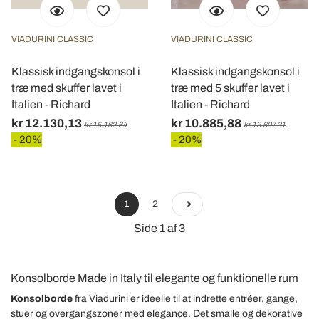
VIADURINI CLASSIC
VIADURINI CLASSIC
Klassisk indgangskonsol i
Klassisk indgangskonsol i
træ med skuffer lavet i
træ med 5 skuffer lavet i
Italien - Richard
Italien - Richard
kr 12.130,13
kr 10.885,88
kr 15.162,64
kr 13.607,31
- 20%
- 20%
1
2
Side 1 af 3
Konsolborde Made in Italy til elegante og funktionelle rum
Konsolborde
fra Viadurini er ideelle til at indrette entréer, gange,
stuer og overgangszoner med elegance. Det smalle og dekorative