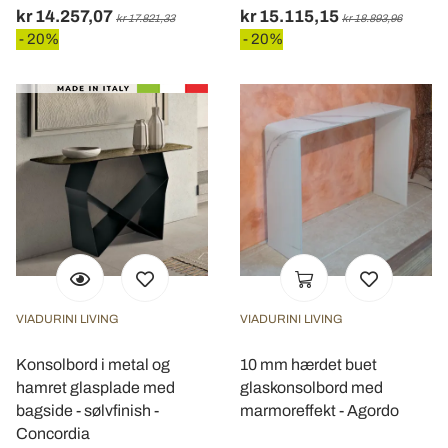
kr 14.257,07
kr 15.115,15
kr 17.821,33
kr 18.893,96
- 20%
- 20%
VIADURINI LIVING
VIADURINI LIVING
Konsolbord i metal og
10 mm hærdet buet
hamret glasplade med
glaskonsolbord med
bagside - sølvfinish -
marmoreffekt - Agordo
Concordia