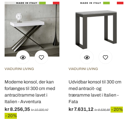
VIADURINI LIVING
VIADURINI LIVING
Moderne konsol, der kan
Udvidbar konsol til 300 cm
forlænges til 300 cm med
med antracit- og
antracitramme lavet i
træramme lavet i Italien -
Italien - Avventura
Fata
kr 8.256,35
kr 7.631,12
- 20%
kr 10.320,40
kr 9.538,88
- 20%