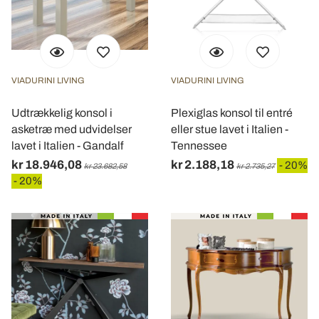
VIADURINI LIVING
VIADURINI LIVING
Udtrækkelig konsol i
Plexiglas konsol til entré
asketræ med udvidelser
eller stue lavet i Italien -
lavet i Italien - Gandalf
Tennessee
kr 18.946,08
kr 2.188,18
- 20%
kr 23.682,58
kr 2.735,27
- 20%