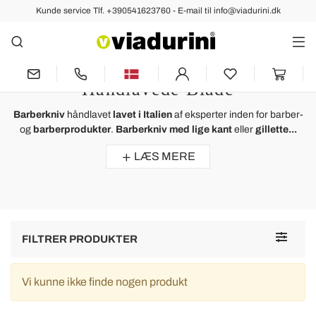
Kunde service Tlf. +390541623760 - E-mail til info@viadurini.dk
BADEVÆRELSE
Barberkniv og Gillette -
Skægprodukter med Italienske
Håndlavede Blade
Barberkniv
håndlavet
lavet i Italien
af ​​eksperter inden for barber-
og
barberprodukter
.
Barberkniv med lige kant
eller
gillette...
LÆS MERE
Toggle
FILTRER PRODUKTER
navigat
Vi kunne ikke finde nogen produkt