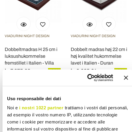
VIADURINI NIGHT DESIGN
VIADURINI NIGHT DESIGN
Dobbeltmadras H 25 cm i
Dobbelt madras høj 22 cm i
luksushukommelse
høj kvalitet hukommelse
fremstillet i Italien - Villa
lavet i Italien - Duran
kr 7.275,62
kr 6.025,24
- 20%
- 20%
kr 9.094,55
kr 7.531,52
Uso responsabile dei dati
Noi e
i nostri 1022 partner
trattiamo i vostri dati personali,
ad esempio il vostro numero IP, utilizzando tecnologie
come i cookie per memorizzare e accedere alle
informazioni sul vostro dispositivo al fine di pubblicare