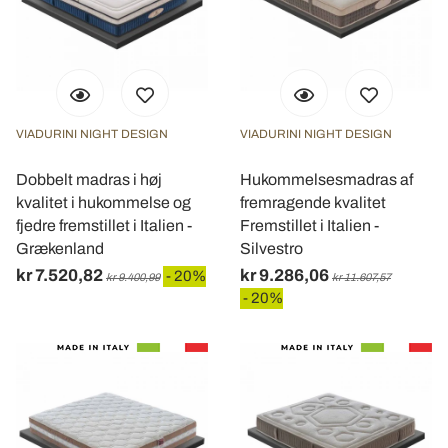
VIADURINI NIGHT DESIGN
VIADURINI NIGHT DESIGN
Dobbelt madras i høj
Hukommelsesmadras af
kvalitet i hukommelse og
fremragende kvalitet
fjedre fremstillet i Italien -
Fremstillet i Italien -
Grækenland
Silvestro
kr 7.520,82
kr 9.286,06
- 20%
kr 9.400,99
kr 11.607,57
- 20%