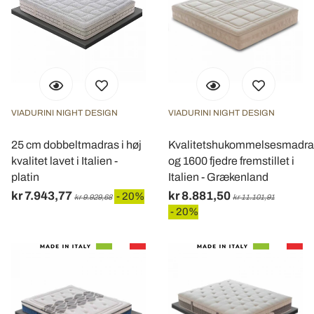
VIADURINI NIGHT DESIGN
VIADURINI NIGHT DESIGN
25 cm dobbeltmadras i høj
Kvalitetshukommelsesmadra
kvalitet lavet i Italien -
og 1600 fjedre fremstillet i
platin
Italien - Grækenland
kr 7.943,77
kr 8.881,50
- 20%
kr 9.929,68
kr 11.101,91
- 20%