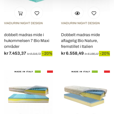
modificare o ritirare il tuo consenso in qualsiasi momento
dalla Dichiarazione sui cookie.
Utilizziamo i cookie per personalizzare contenuti ed
VIADURINI NIGHT DESIGN
VIADURINI NIGHT DESIGN
annunci, per fornire funzionalità dei social media e per
analizzare il nostro traffico. Condividiamo inoltre
dobbelt madras mide i
Dobbelt madras mide
informazioni sul modo in cui utilizza il nostro sito con i
hukommelsen 7 Bio Maxi
aftagelig Bio Nature,
nostri partner che si occupano di analisi dei dati web,
områder
fremstillet i Italien
pubblicità e social media, i quali potrebbero combinarle
kr 7.453,37
kr 6.558,49
- 20%
- 20%
kr 9.316,72
kr 8.198,10
con altre informazioni che ha fornito loro o che hanno
raccolto dal suo utilizzo dei loro servizi.