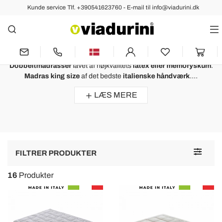
Kunde service Tlf. +390541623760 - E-mail til info@viadurini.dk
Madrasser
Hukommelseskum Dobbeltmadras
og Ergonomisk i Latex
Dobbeltmadrasser
lavet af højkvalitets
latex eller memoryskum
.
Madras king size
af det bedste
italienske håndværk
....
LÆS MERE
Toggle
FILTRER PRODUKTER
navigat
16
Produkter