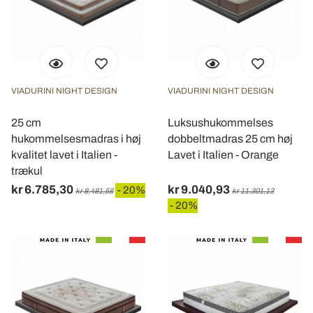
VIADURINI NIGHT DESIGN
VIADURINI NIGHT DESIGN
25 cm
Luksushukommelses
hukommelsesmadras i høj
dobbeltmadras 25 cm høj
kvalitet lavet i Italien -
Lavet i Italien - Orange
trækul
kr 6.785,30
kr 9.040,93
- 20%
kr 8.481,58
kr 11.301,13
- 20%