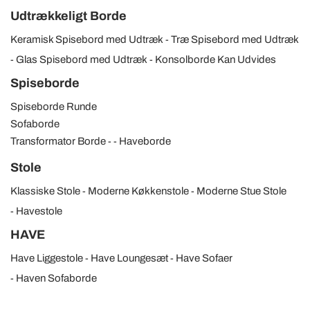
Udtrækkeligt Borde
Keramisk Spisebord med Udtræk
Træ Spisebord med Udtræk
Glas Spisebord med Udtræk
Konsolborde Kan Udvides
Spiseborde
Spiseborde Runde
Sofaborde
Transformator Borde
Haveborde
Stole
Klassiske Stole
Moderne Køkkenstole
Moderne Stue Stole
Havestole
HAVE
Have Liggestole
Have Loungesæt
Have Sofaer
Haven Sofaborde