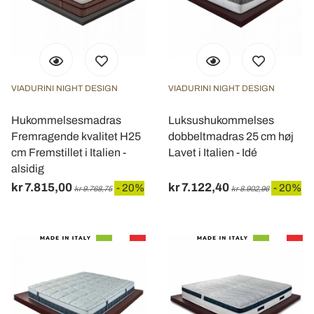
VIADURINI NIGHT DESIGN
VIADURINI NIGHT DESIGN
Hukommelsesmadras
Luksushukommelses
Fremragende kvalitet H25
dobbeltmadras 25 cm høj
cm Fremstillet i Italien -
Lavet i Italien - Idé
alsidig
kr 7.815,00
kr 7.122,40
- 20%
- 20%
kr 9.768,75
kr 8.902,96