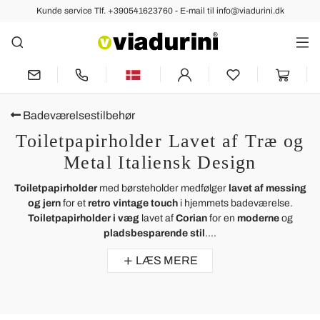
Kunde service Tlf. +390541623760 - E-mail til info@viadurini.dk
Badeværelsestilbehør
Toiletpapirholder Lavet af Træ og
Metal Italiensk Design
Toiletpapirholder
med børsteholder medfølger
lavet af messing
og jern
for et
retro vintage touch
i hjemmets badeværelse.
Toiletpapirholder i væg
lavet af
Corian
for en
moderne
og
pladsbesparende stil
....
LÆS MERE