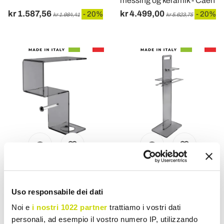
messing og keramik - Caen
kr 1.587,56
kr 4.499,00
- 20%
- 20%
kr 1.984,41
kr 5.623,75
VIADURINI BATHROOM
VIADURINI BATHROOM
Badeværelseshylde med
Papirholder, håndklæde og
Uso responsabile dei dati
rulleholder og
bidet sæbeholder lavet i
Noi e
i nostri 1022 partner
trattiamo i vostri dati
toiletbørsteholder Lavet i
Italien - Pluto
personali, ad esempio il vostro numero IP, utilizzando
Italien - Joakim