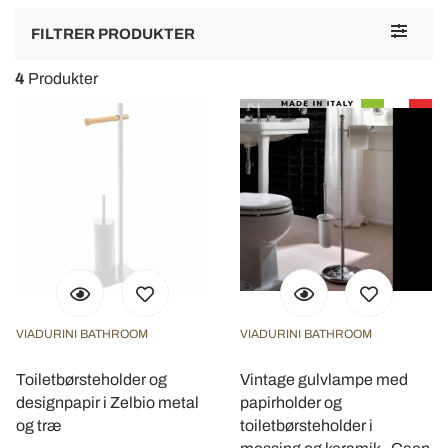
Toggle
FILTRER PRODUKTER
navigat
4
Produkter
VIADURINI BATHROOM
VIADURINI BATHROOM
Toiletbørsteholder og
Vintage gulvlampe med
designpapir i Zelbio metal
papirholder og
og træ
toiletbørsteholder i