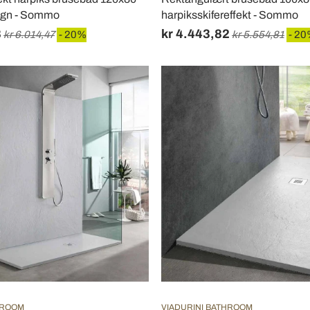
ign - Sommo
harpiksskifereffekt - Sommo
8
kr 4.443,82
kr 6.014,47
- 20%
kr 5.554,81
- 2
HROOM
VIADURINI BATHROOM