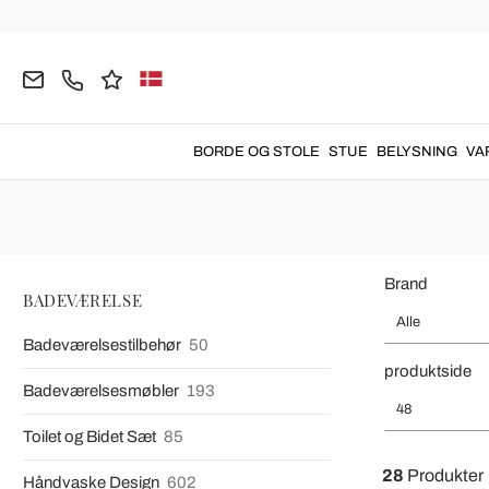
Hjemmeside
BADEVÆRELSE
Brusebads Bakke
Brusebads Bakke i
Brusebakke
lave
BORDE OG STOLE
STUE
BELYSNING
VA
Brand
BADEVÆRELSE
Alle
Badeværelsestilbehør
50
produktside
Badeværelsesmøbler
193
48
Toilet og Bidet Sæt
85
28
Produkter
Håndvaske Design
602