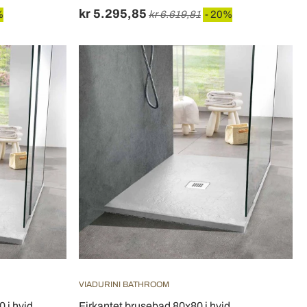
kr 5.295,85
%
kr 6.619,81
- 20%
VIADURINI BATHROOM
 i hvid
Firkantet brusebad 80x80 i hvid