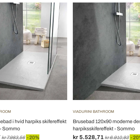
HROOM
VIADURINI BATHROOM
bad i hvid harpiks skifereffekt
Brusebad 120x90 moderne desi
0 - Sommo
harpiksskifereffekt - Sommo
7
kr 5.528,71
kr 7.983,56
- 20%
kr 6.910,93
- 2