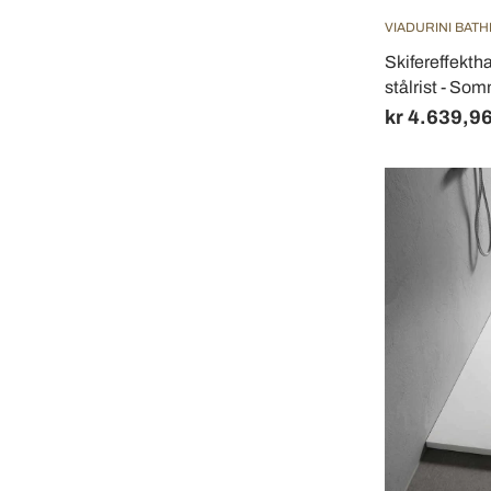
VIADURINI BAT
Skifereffekt
stålrist - So
kr 4.639,9