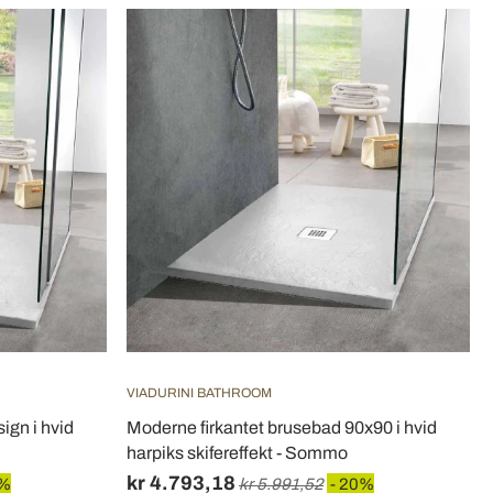
VIADURINI BATHROOM
gn i hvid
Moderne firkantet brusebad 90x90 i hvid
harpiks skifereffekt - Sommo
kr 4.793,18
0%
kr 5.991,52
- 20%