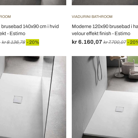
HROOM
VIADURINI BATHROOM
 brusebad 140x90 cm i hvid
Moderne 120x90 brusebad i ha
fekt - Estimo
velour effekt finish - Estimo
4
kr 6.160,07
kr 8.136,78
- 20%
kr 7.700,07
- 20