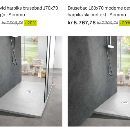
Hvid harpiks brusebad 170x70
Brusebad 160x70 moderne desi
ign - Sommo
harpiks skifereffekt - Sommo
5
kr 5.767,78
kr 7.508,56
- 20%
kr 7.209,74
- 20