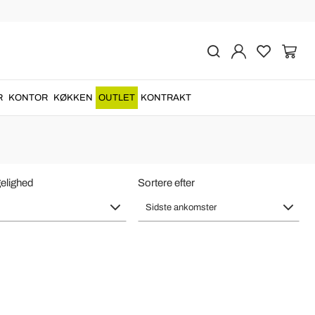
gulær og Firkantet
ks, keramik og...
R
KONTOR
KØKKEN
OUTLET
KONTRAKT
elighed
Sortere efter
Sidste ankomster