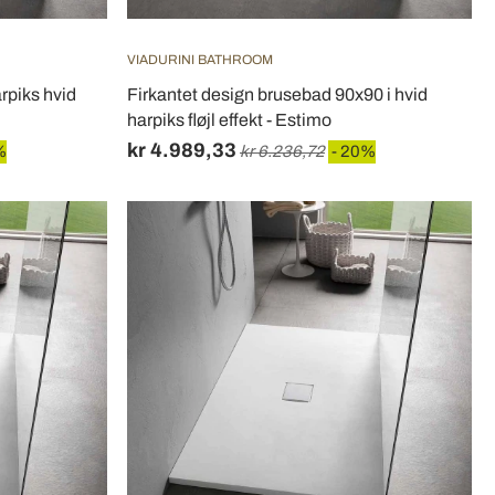
VIADURINI BATHROOM
rpiks hvid
Firkantet design brusebad 90x90 i hvid
harpiks fløjl effekt - Estimo
kr 4.989,33
%
kr 6.236,72
- 20%