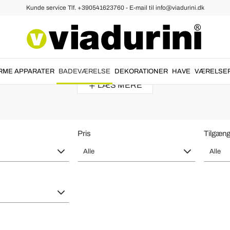
Kunde service Tlf. +390541623760 - E-mail til info@viadurini.dk
 Harpiks, Keramik og Glas - Rektan
t efter mål af
italienske designere
med de
bedste materialer
som harpi
RME APPARATER
BADEVÆRELSE
DEKORATIONER
HAVE
VÆRELSE
LÆS MERE
Pris
Tilgæng
Alle
Alle