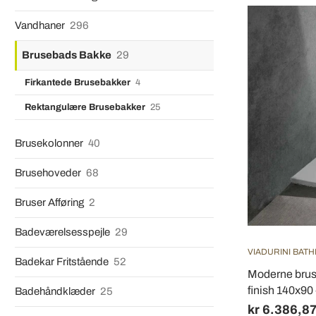
Vandhaner
296
Brusebads Bakke
29
Firkantede Brusebakker
4
Rektangulære Brusebakker
25
Brusekolonner
40
Brusehoveder
68
Bruser Afføring
2
Badeværelsesspejle
29
VIADURINI BAT
Badekar Fritstående
52
Moderne bruse
finish 140x9
Badehåndklæder
25
kr 6.386,8