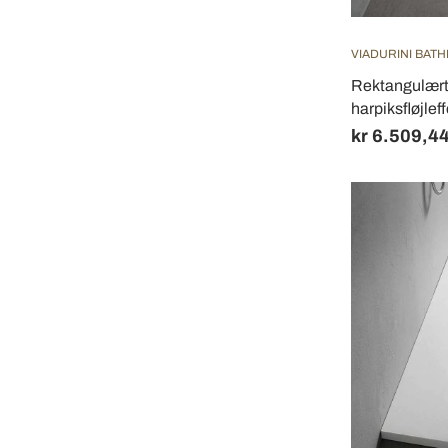
VIADURINI BAT
Rektangulært
harpiksfløjlef
kr 6.509,4