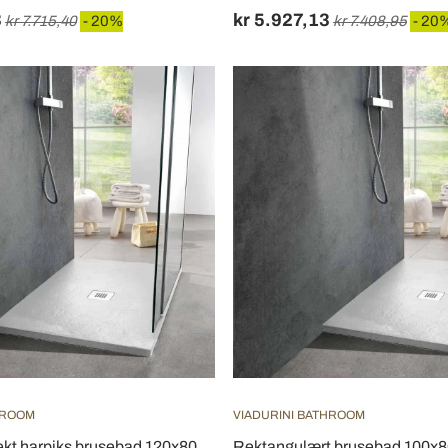
3
kr 5.927,13
kr 7.715,40
- 20%
kr 7.408,95
- 20
HROOM
VIADURINI BATHROOM
fekt harpiks brusebad 120x80
Rektangulært brusebad 100x80