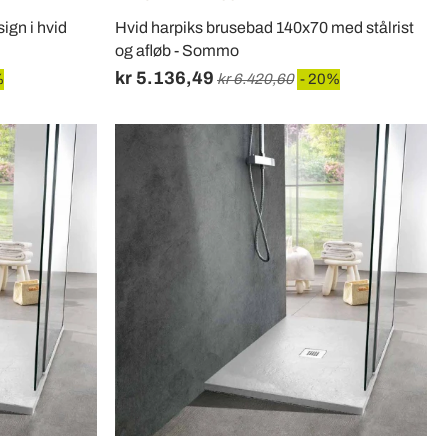
gn i hvid
Hvid harpiks brusebad 140x70 med stålrist
og afløb - Sommo
kr 5.136,49
%
kr 6.420,60
- 20%