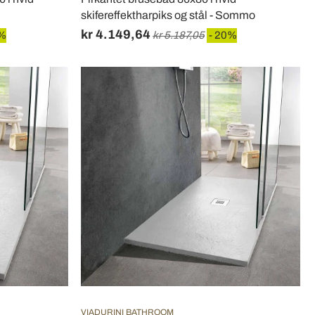
skifereffektharpiks og stål - Sommo
kr 4.149,64
0%
kr 5.187,05
- 20%
VIADURINI BATHROOM