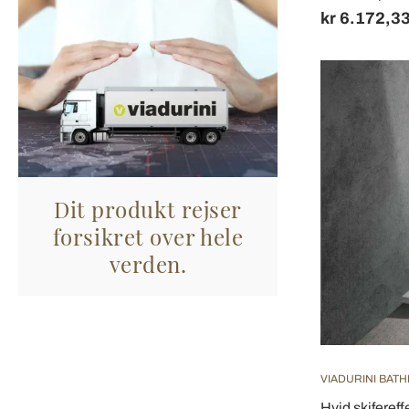
kr 6.172,3
Dit produkt rejser
forsikret over hele
verden.
VIADURINI BAT
Hvid skiferef