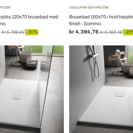
HROOM
VIADURINI BATHROOM
harpiks 120x70 brusebad med
Brusebad 100x70 i hvid harpiks
mmo
finish - Sommo
6
kr 4.394,76
kr 5.799,93
- 20%
kr 5.493,49
- 2