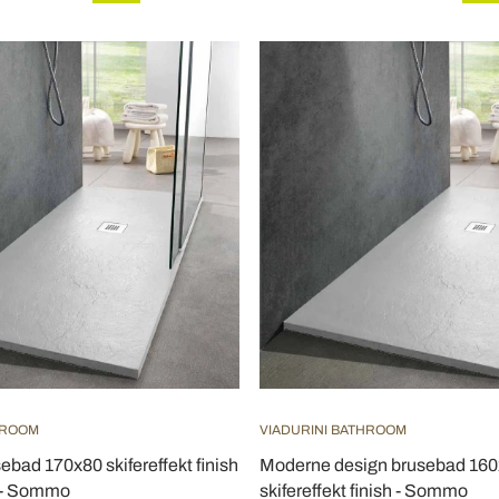
HROOM
VIADURINI BATHROOM
bad 170x80 skifereffekt finish
Moderne design brusebad 160x
s - Sommo
skifereffekt finish - Sommo