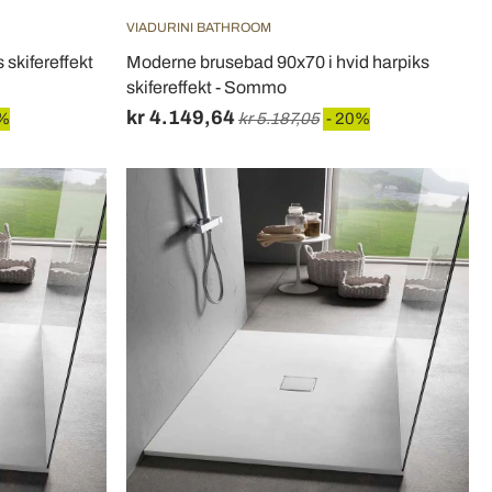
VIADURINI BATHROOM
 skifereffekt
Moderne brusebad 90x70 i hvid harpiks
skifereffekt - Sommo
kr 4.149,64
0%
kr 5.187,05
- 20%