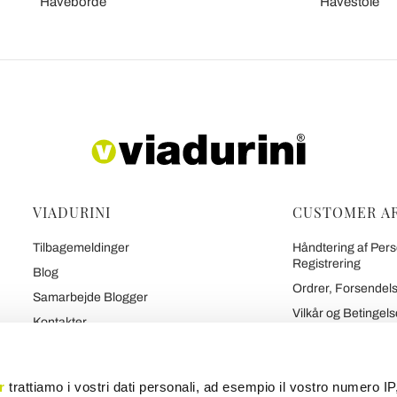
Haveborde
Havestole
VIADURINI
CUSTOMER A
Tilbagemeldinger
Håndtering af Pers
Registrering
Blog
Ordrer, Forsendels
Samarbejde Blogger
Vilkår og Betingels
Kontakter
Politik om Tilbageb
Viadurinis 7 Løfter
Sikker Betaling og
Hvem Vi Er
r
trattiamo i vostri dati personali, ad esempio il vostro numero IP
Kontrakt
Tal Om Os