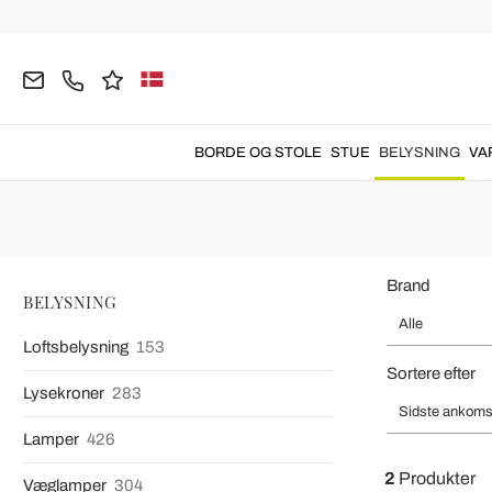
Hjemmeside
BELYSNING
Bordlamper
Shabby Chic Bordla
Shabby Chic Bordl
Shabby chic bordlamper
til at skabe en elegant
provenc
BORDE OG STOLE
STUE
BELYSNING
VA
Brand
BELYSNING
Alle
Loftsbelysning
153
Sortere efter
Lysekroner
283
Sidste ankoms
Lamper
426
2
Produkter
Væglamper
304