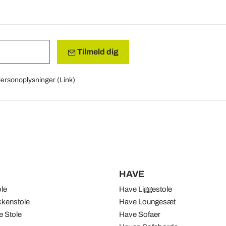
Tilmeld dig
 personoplysninger (
Link
)
HAVE
ole
Have Liggestole
kenstole
Have Loungesæt
 Stole
Have Sofaer