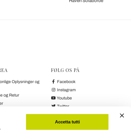
Haven Sofaborde
REA
FØLG OS PÅ
onlige Oplysninger og
Facebook
Instagram
e og Retur
Youtube
er
Twitter
etaling og Retur
 Garanti
Accetta tutti
,