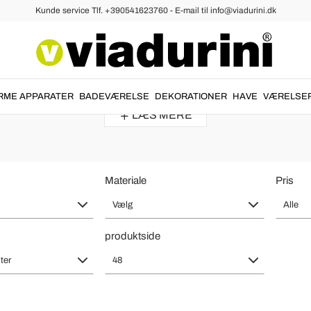
Kunde service Tlf. +390541623760 - E-mail til info@viadurini.dk
mper
ampe - Provencalsk og Romantisk st
alsk atmosfære
på natbordet i soveværelset.
Shabby chic bordlampe
RME APPARATER
BADEVÆRELSE
DEKORATIONER
HAVE
VÆRELSE
LÆS MERE
Materiale
Pris
Vælg
Alle
produktside
ter
48