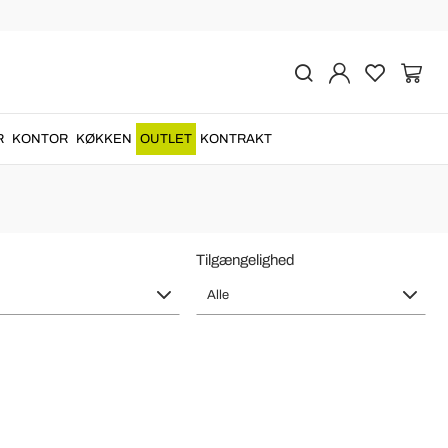
il lavet i Italien
r
raffinerede og
romantiske
lavet i Italien
med de bedste...
R
KONTOR
KØKKEN
OUTLET
KONTRAKT
Tilgængelighed
Alle