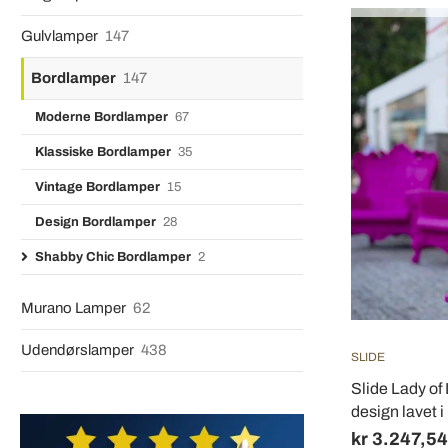
Gulvlamper
147
Bordlamper
147
Moderne Bordlamper
67
Klassiske Bordlamper
35
Vintage Bordlamper
15
Design Bordlamper
28
Shabby Chic Bordlamper
2
Murano Lamper
62
Udendørslamper
438
SLIDE
Slide Lady of
design lavet i 
kr 3.247,54