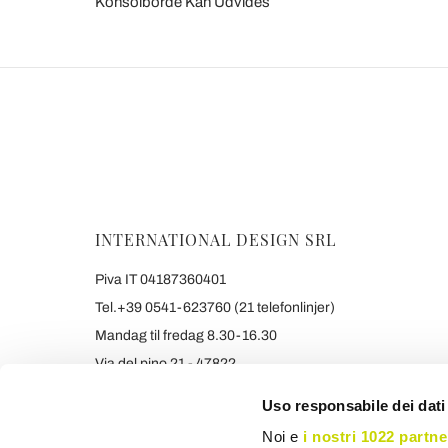
Konsolborde Kan Udvides
INTERNATIONAL DESIGN SRL
Piva IT 04187360401
Tel.+39 0541-623760 (21 telefonlinjer)
Mandag til fredag 8.30-16.30
Via del pino 21 - 47822
Santarcangelo di Romagna (RIMINI) Italy
Uso responsabile dei dati
info@viadurini.dk
Noi e
i nostri 1022 partne
+390541623760 WHATSAPP