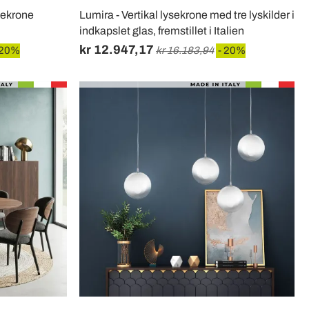
sekrone
Lumira - Vertikal lysekrone med tre lyskilder i
indkapslet glas, fremstillet i Italien
kr 12.947,17
 20%
kr 16.183,94
- 20%