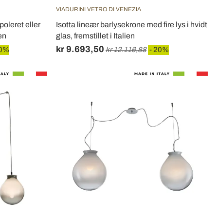
VIADURINI VETRO DI VENEZIA
poleret eller
Isotta lineær barlysekrone med fire lys i hvidt
ien
glas, fremstillet i Italien
kr 9.693,50
20%
kr 12.116,88
- 20%