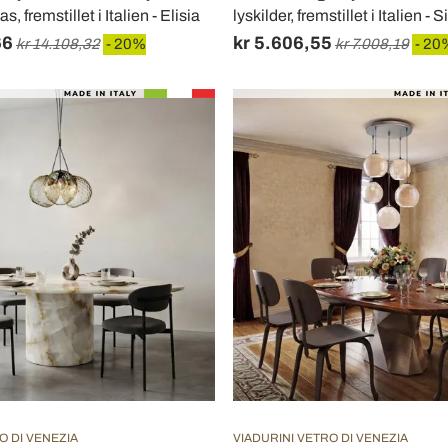
 fremstillet i Italien - Elisia
lyskilder, fremstillet i Italien - S
66
kr 5.606,55
kr 14.108,32
- 20%
kr 7.008,19
- 20
O DI VENEZIA
VIADURINI VETRO DI VENEZIA