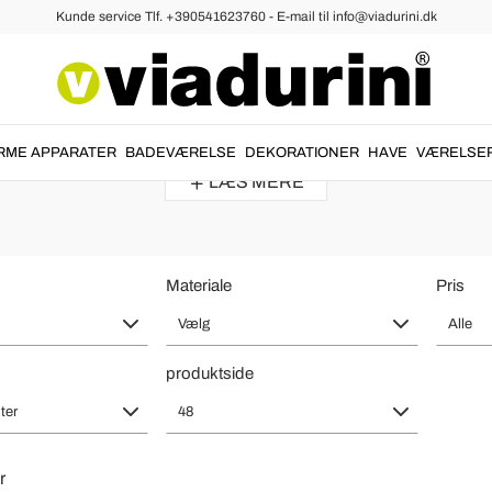
Kunde service Tlf. +390541623760 - E-mail til info@viadurini.dk
rne Lysekrone til Stuen - Made in 
et med et
unikt og dyrebart produkt
.
Luksus lysekrone moderne
lavet 
RME APPARATER
BADEVÆRELSE
DEKORATIONER
HAVE
VÆRELSE
LÆS MERE
Materiale
Pris
Vælg
Alle
produktside
ter
48
r