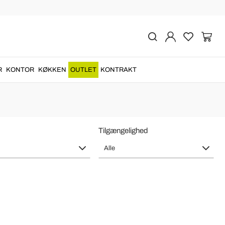
Italy
med materialer af høj kvalitet
i Italien
af
mesterhåndværkere
....
R
KONTOR
KØKKEN
OUTLET
KONTRAKT
Tilgængelighed
Alle