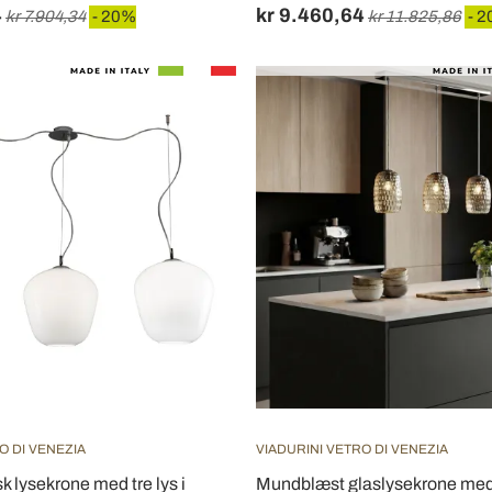
4
kr 9.460,64
kr 7.904,34
- 20%
kr 11.825,86
- 
O DI VENEZIA
VIADURINI VETRO DI VENEZIA
sk lysekrone med tre lys i
Mundblæst glaslysekrone med t