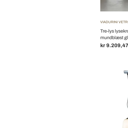
VIADURINI VETR
Tre-lys lysek
mundblæst glas
kr 9.209,4