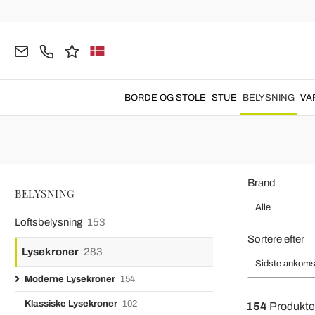
Hjemmeside
BELYSNING
Lysekroner
Moderne Lysekroner
Mode
Moderne lysekroner
til stuen og spisestuen til at dekorere loft
BORDE OG STOLE
STUE
BELYSNING
VA
Brand
BELYSNING
Alle
Loftsbelysning
153
Sortere efter
Lysekroner
283
Sidste ankoms
Moderne Lysekroner
154
Klassiske Lysekroner
102
154
Produkte