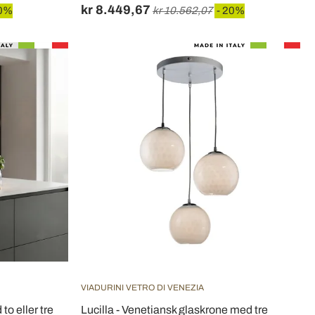
kr 8.449,67
20%
kr 10.562,07
- 20%
VIADURINI VETRO DI VENEZIA
o eller tre
Lucilla - Venetiansk glaskrone med tre