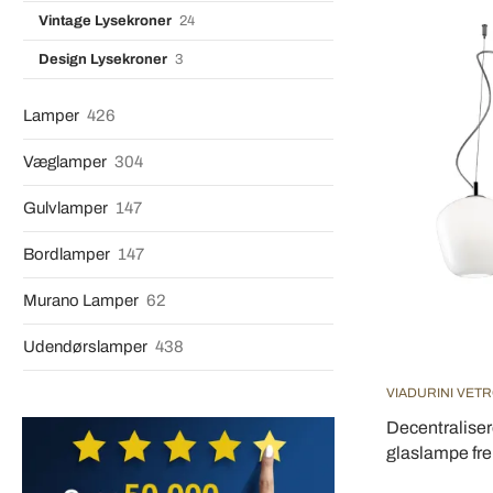
Vintage Lysekroner
24
Design Lysekroner
3
Lamper
426
Væglamper
304
Gulvlamper
147
Bordlamper
147
Murano Lamper
62
Udendørslamper
438
VIADURINI VETR
Decentralisere
glaslampe frems