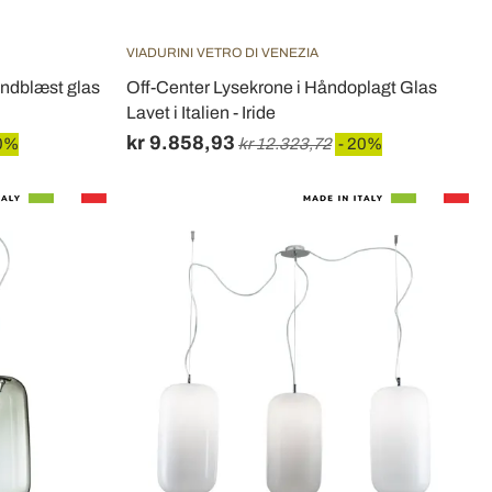
VIADURINI VETRO DI VENEZIA
mundblæst glas
Off-Center Lysekrone i Håndoplagt Glas
Lavet i Italien - Iride
kr 9.858,93
0%
kr 12.323,72
- 20%