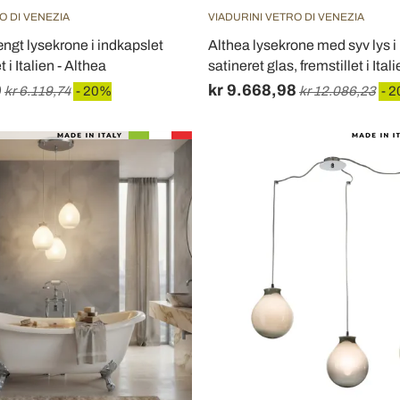
O DI VENEZIA
VIADURINI VETRO DI VENEZIA
ngt lysekrone i indkapslet
Althea lysekrone med syv lys i 
t i Italien - Althea
satineret glas, fremstillet i Ital
9
kr 9.668,98
kr 6.119,74
- 20%
kr 12.086,23
- 