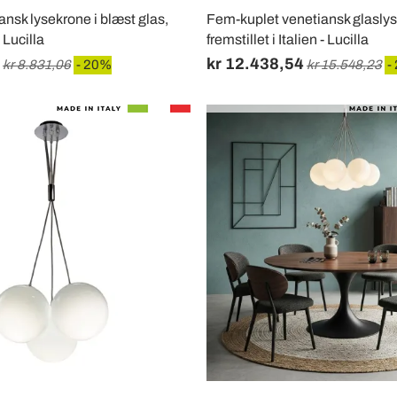
ansk lysekrone i blæst glas,
Fem-kuplet venetiansk glasly
- Lucilla
fremstillet i Italien - Lucilla
kr 12.438,54
kr 8.831,06
- 20%
kr 15.548,23
-