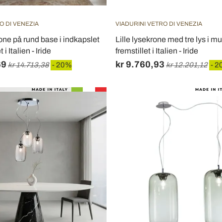
O DI VENEZIA
VIADURINI VETRO DI VENEZIA
rone på rund base i indkapslet
Lille lysekrone med tre lys i 
 i Italien - Iride
fremstillet i Italien - Iride
69
kr 9.760,93
kr 14.713,38
- 20%
kr 12.201,12
- 2