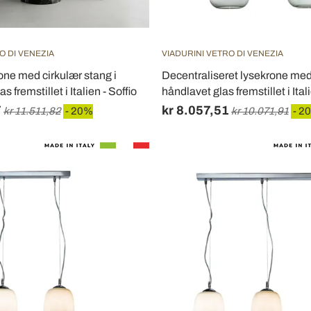
O DI VENEZIA
VIADURINI VETRO DI VENEZIA
rone med cirkulær stang i
Decentraliseret lysekrone med 
 fremstillet i Italien - Soffio
håndlavet glas fremstillet i Itali
7
kr 8.057,51
kr 11.511,82
- 20%
kr 10.071,91
- 2