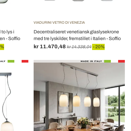
VIADURINI VETRO DI VENEZIA
to lys i
Decentraliseret venetiansk glaslysekrone
en - Soffio
med tre lyskilder, fremstillet i Italien - Soffio
kr 11.470,48
0%
kr 14.338,04
- 20%