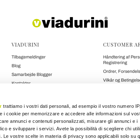
VIADURINI
CUSTOMER A
Tilbagemeldinger
Håndtering af Pers
Registrering
Blog
Ordrer, Forsendels
Samarbejde Blogger
Vilkår og Betingels
Kontakter
Politik om Tilbageb
Viadurinis 7 Løfter
Sikker Betaling og
Hvem Vi Er
r
trattiamo i vostri dati personali, ad esempio il vostro numero IP
Kontrakt
Tal Om Os
e i cookie per memorizzare e accedere alle informazioni sul vos
Personlige Oplysn
r
Brand
licare annunci e contenuti personalizzati, misurare gli annunci e i
ico e sviluppare i servizi. Avete la possibilità di scegliere chi util
pi. Le vostre scelte in materia di privacy sono applicabili solo su 