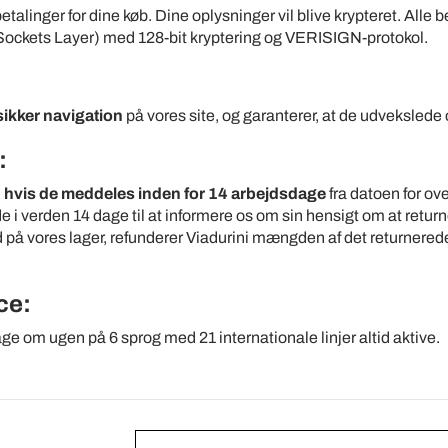
etalinger for dine køb. Dine oplysninger vil blive krypteret. Alle 
 Sockets Layer) med 128-bit kryptering og VERISIGN-protokol.
sikker navigation
på vores site, og garanterer, at de udvekslede 
:
,
hvis de meddeles inden for 14 arbejdsdage
fra datoen for o
 verden 14 dage til at informere os om sin hensigt om at returner
 på vores lager, refunderer Viadurini mængden af det returnered
ce:
ge om ugen på 6 sprog med 21 internationale linjer altid aktive.