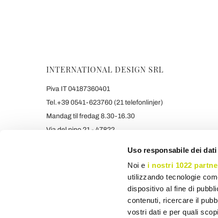
INTERNATIONAL DESIGN SRL
Piva IT 04187360401
Tel.+39 0541-623760 (21 telefonlinjer)
Mandag til fredag 8.30-16.30
Via del pino 21 - 47822
Santarcangelo di Romagna (RIMINI) Italy
Uso responsabile dei dati
info@viadurini.dk
Noi e
i nostri 1022 partne
+390541623760 WHATSAPP
utilizzando tecnologie com
De angivne priser er inklusive Momsregistreringsnumme
dispositivo al fine di pubb
contenuti, ricercare il pubbl
vostri dati e per quali sco