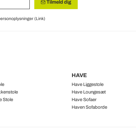
Tilmeld dig
 personoplysninger (
Link
)
HAVE
ole
Have Liggestole
kenstole
Have Loungesæt
 Stole
Have Sofaer
Haven Sofaborde