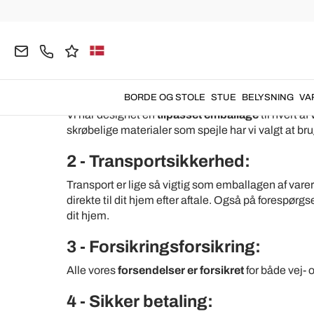
Home
Viadurinis 7 Løfter
Viadurinis 7 Løfter
1 - Produktsikkerhed:
BORDE OG STOLE
STUE
BELYSNING
VA
Vi har designet en
tilpasset emballage
til hvert a
skrøbelige materialer som spejle har vi valgt at bru
2 - Transportsikkerhed:
Transport er lige så vigtig som emballagen af vare
direkte til dit hjem efter aftale. Også på forespørgse
dit hjem.
3 - Forsikringsforsikring:
Alle vores
forsendelser er forsikret
for både vej- og
4 - Sikker betaling: