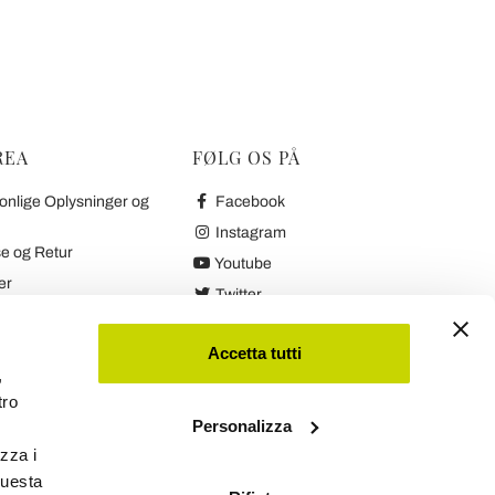
REA
FØLG OS PÅ
onlige Oplysninger og
Facebook
Instagram
e og Retur
Youtube
er
Twitter
etaling og Retur
 Garanti
Accetta tutti
,
tro
inger og Cookies
Personalizza
izza i
questa