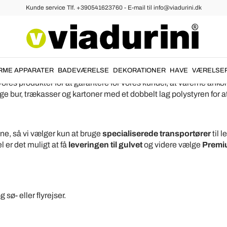
Kunde service Tlf. +390541623760 - E-mail til info@viadurini.dk
RME APPARATER
BADEVÆRELSE
DEKORATIONER
HAVE
VÆRELSE
f vores produkter for at garantere for vores kunder, at varerne ank
ge bur, trækasser og kartoner med et dobbelt lag polystyren for at
rne, så vi vælger kun at bruge
specialiserede transportører
til 
l er det muligt at få
leveringen til gulvet
og videre vælge
Premiu
 sø- eller flyrejser.