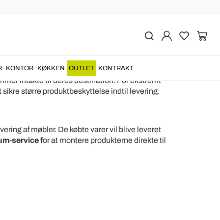
R
KONTOR
KØKKEN
OUTLET
KONTRAKT
ommer intakte til deres destination. For ekstremt
 sikre større produktbeskyttelse indtil levering.
levering af møbler. De købte varer vil blive leveret
m-service f
or at montere produkterne direkte til