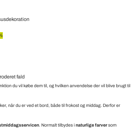
ksusdekoration
0%
oderet fald
ktion du vil købe dem til, og hvilken anvendelse der vil blive brugt til
sker, når du er ved et bord, både til frokost og middag.
Derfor er
stmiddagsservicen
.
Normalt tilbydes i
naturlige farver
som