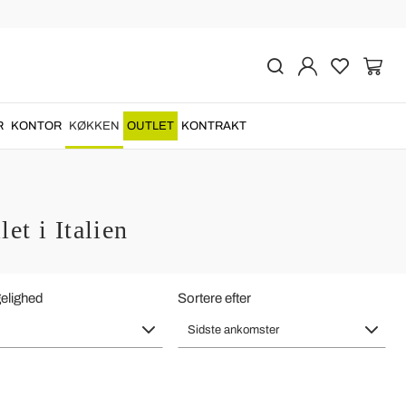
R
KONTOR
KØKKEN
OUTLET
KONTRAKT
et i Italien
elighed
Sortere efter
Sidste ankomster