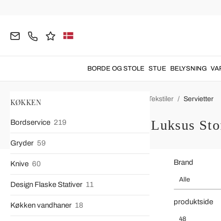
BORDE OG STOLE
STUE
BELYSNING
VA
Hjemmeside
KØKKEN
Bord og Køkken Tekstiler
Servietter
KØKKEN
Luksus Stof
Bordservice
219
Gryder
59
Brand
Knive
60
Alle
Design Flaske Stativer
11
produktside
Køkken vandhaner
18
48