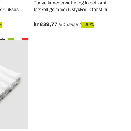
r
Tunge linnedervietter og foldet kant,
nsk luksus -
forskellige farver 6 stykker - Onestini
kr 839,77
%
kr 1.049,67
- 20%