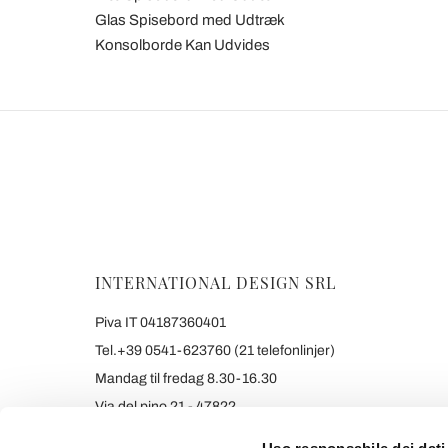
Glas Spisebord med Udtræk
Konsolborde Kan Udvides
INTERNATIONAL DESIGN SRL
Piva IT 04187360401
Tel.+39 0541-623760 (21 telefonlinjer)
Mandag til fredag 8.30-16.30
Via del pino 21 - 47822
Santarcangelo di Romagna (RIMINI) Italy