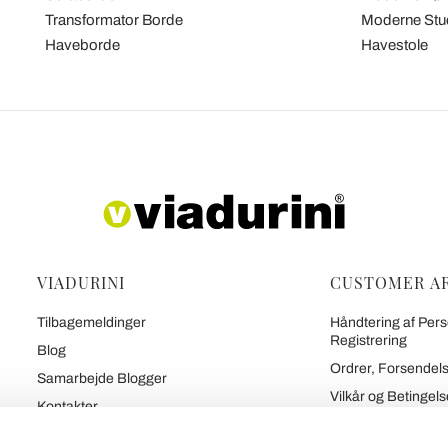
Transformator Borde
Moderne Stue
Haveborde
Havestole
VIADURINI
CUSTOMER A
Tilbagemeldinger
Håndtering af Pers
Registrering
Blog
Ordrer, Forsendels
Samarbejde Blogger
Vilkår og Betingels
Kontakter
Politik om Tilbageb
Viadurinis 7 Løfter