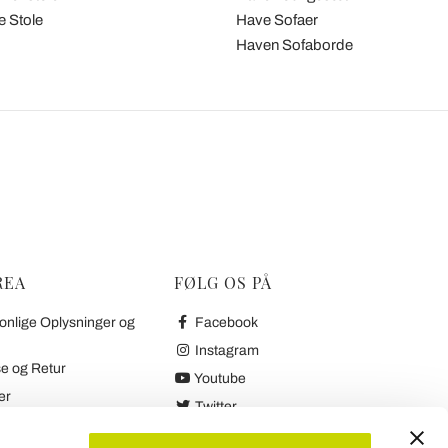
 Stole
Have Sofaer
Haven Sofaborde
REA
FØLG OS PÅ
onlige Oplysninger og
Facebook
Instagram
e og Retur
Youtube
er
Twitter
etaling og Retur