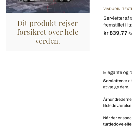
VIADURINI TEXT
Servietter af 
Dit produkt rejser
fremstillet i It
forsikret over hele
kr 839,77
k
verden.
Elegante og r
Servietter
er et
at vælge dem.
Århundrederne
tilstedeværelsen 
Når der er spec
turtledove elle