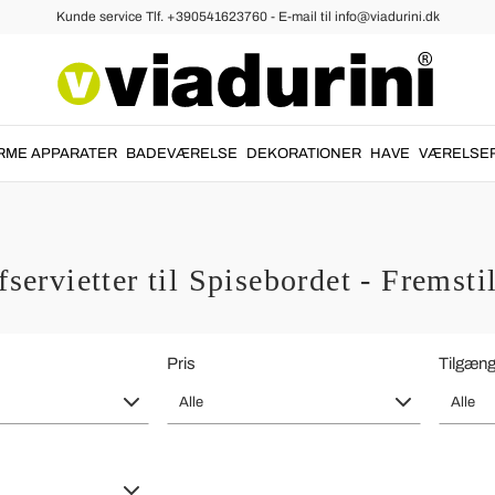
Kunde service Tlf. +390541623760 - E-mail til info@viadurini.dk
RME APPARATER
BADEVÆRELSE
DEKORATIONER
HAVE
VÆRELSE
servietter til Spisebordet - Fremstill
Pris
Tilgæng
Alle
Alle