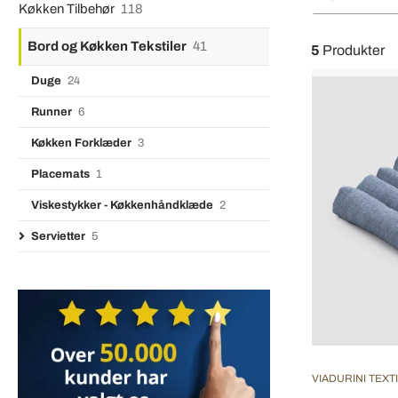
Køkken Tilbehør
118
Bord og Køkken Tekstiler
41
5
Produkter
Duge
24
Runner
6
Køkken Forklæder
3
Placemats
1
Viskestykker - Køkkenhåndklæde
2
Servietter
5
VIADURINI TEXT