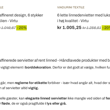
ILE
VIADURINI TEXTILE
raffineret design, 6 stykker
6 lette linnedervietter med lu
alien - Virtu
i høj kvalitet - Virtu
kr 1.005,25
r 1.049,67
- 20%
kr 1.256,51
- 2
affinerede
servietter af rent linned
- Håndlavede produkter med br
 vigtigt element i
borddekoration
.
Derfor er det godt at vælge, hvilken fun
 går, men
reglerne for etikette
forbliver - især hvad angår alt, hvad der 
af ​​servietter altid
vigtig.
ielle gæster, kan
elegante linned servietter
ikke mangle
ved siden
af
fe
r fløde
, de er også pragtfulde
i lys eller grå.