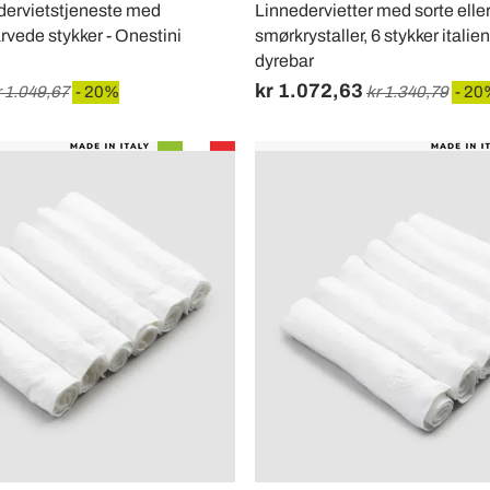
dervietstjeneste med
Linnedervietter med sorte elle
arvede stykker - Onestini
smørkrystaller, 6 stykker italie
dyrebar
kr 1.072,63
r 1.049,67
- 20%
kr 1.340,79
- 20