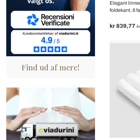
Elegant linne
foldekant, 6 f
kr 839,77
k
Find ud af mere!