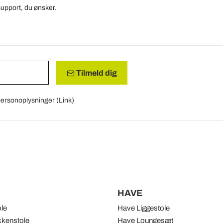
support, du ønsker.
Tilmeld dig
 personoplysninger (
Link
)
HAVE
ole
Have Liggestole
kenstole
Have Loungesæt