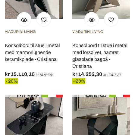
VIADURINI LIVING
VIADURINI LIVING
Konsolbord til stue i metal
Konsolbord til stue i metal
med marmorlignende
med forsølvet, hamret
keramikplade - Cristiana
glasplade bagpå -
Cristiana
kr 15.110,10
kr 14.252,30
kr 18.887,64
kr 17.815,37
- 20%
- 20%