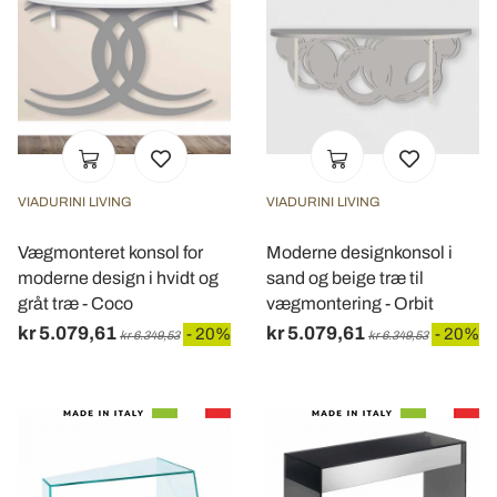
VIADURINI LIVING
VIADURINI LIVING
Vægmonteret konsol for
Moderne designkonsol i
moderne design i hvidt og
sand og beige træ til
gråt træ - Coco
vægmontering - Orbit
kr 5.079,61
kr 5.079,61
- 20%
- 20%
kr 6.349,53
kr 6.349,53