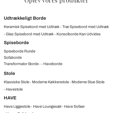
Oplev vores produkter
Udtrækkeligt Borde
Keramisk Spisebord med Udtræk
Træ Spisebord med Udtræk
Glas Spisebord med Udtræk
Konsolborde Kan Udvides
Spiseborde
Spiseborde Runde
Sofaborde
Transformator Borde
Haveborde
Stole
Klassiske Stole
Moderne Køkkenstole
Moderne Stue Stole
Havestole
HAVE
Have Liggestole
Have Loungesæt
Have Sofaer