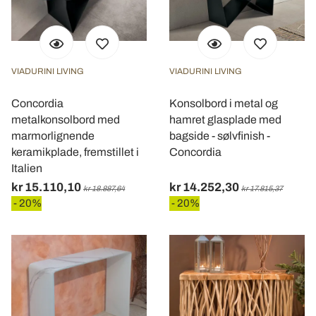
VIADURINI LIVING
VIADURINI LIVING
Concordia
Konsolbord i metal og
metalkonsolbord med
hamret glasplade med
marmorlignende
bagside - sølvfinish -
keramikplade, fremstillet i
Concordia
Italien
kr 15.110,10
kr 14.252,30
kr 18.887,64
kr 17.815,37
- 20%
- 20%