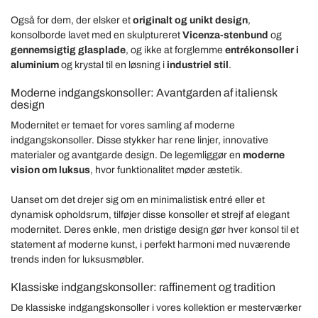
Også for dem, der elsker et
originalt og unikt design
,
konsolborde lavet med en skulptureret
Vicenza-stenbund
og
gennemsigtig
glasplade
, og ikke at forglemme
entrékonsoller i
aluminium
og krystal til en
løsning i
industriel stil
.
Moderne indgangskonsoller: Avantgarden af italiensk
design
Modernitet er temaet for vores samling af moderne
indgangskonsoller. Disse stykker har rene linjer, innovative
materialer og avantgarde design. De legemliggør en
moderne
vision om luksus
, hvor funktionalitet møder æstetik.
Uanset om det drejer sig om en minimalistisk entré eller et
dynamisk opholdsrum, tilføjer disse konsoller et strejf af elegant
modernitet. Deres enkle, men dristige design gør hver konsol til et
statement af moderne kunst, i perfekt harmoni med nuværende
trends inden for luksusmøbler.
Klassiske indgangskonsoller: raffinement og tradition
De klassiske indgangskonsoller i vores kollektion er mesterværker