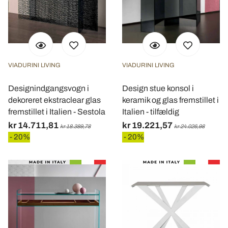
VIADURINI LIVING
VIADURINI LIVING
Designindgangsvogn i
Design stue konsol i
dekoreret ekstraclear glas
keramik og glas fremstillet i
fremstillet i Italien - Sestola
Italien - tilfældig
kr 14.711,81
kr 19.221,57
kr 18.389,78
kr 24.026,98
- 20%
- 20%