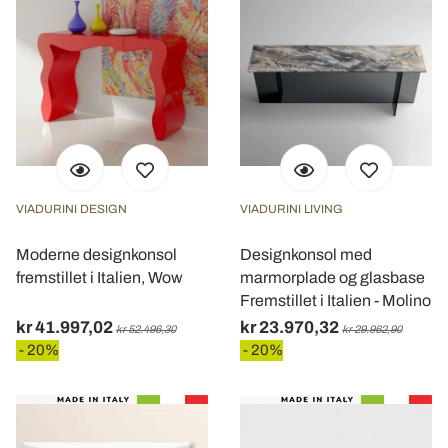
VIADURINI DESIGN
VIADURINI LIVING
Moderne designkonsol
Designkonsol med
fremstillet i Italien, Wow
marmorplade og glasbase
Fremstillet i Italien - Molino
kr 41.997,02
kr 23.970,32
kr 52.496,30
kr 29.962,90
- 20%
- 20%