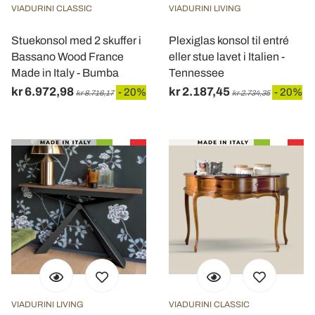
VIADURINI CLASSIC
VIADURINI LIVING
Stuekonsol med 2 skuffer i
Plexiglas konsol til entré
Bassano Wood France
eller stue lavet i Italien -
Made in Italy - Bumba
Tennessee
kr 6.972,98
kr 2.187,45
- 20%
- 20%
kr 8.716,17
kr 2.734,35
VIADURINI LIVING
VIADURINI CLASSIC