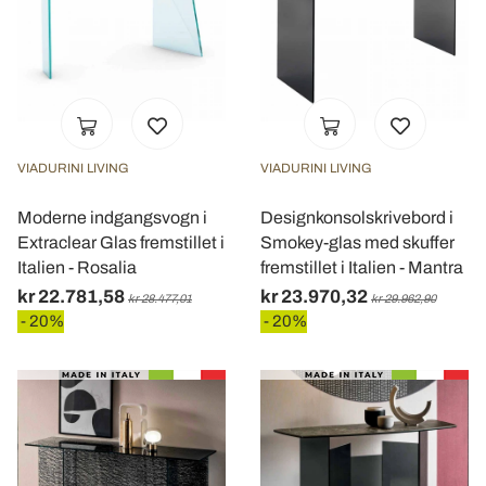
VIADURINI LIVING
VIADURINI LIVING
Moderne indgangsvogn i
Designkonsolskrivebord i
Extraclear Glas fremstillet i
Smokey-glas med skuffer
Italien - Rosalia
fremstillet i Italien - Mantra
kr 22.781,58
kr 23.970,32
kr 28.477,01
kr 29.962,90
- 20%
- 20%