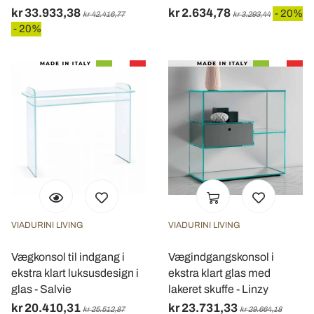
kr 33.933,38
kr 2.634,78
- 20%
kr 42.416,77
kr 3.293,44
- 20%
VIADURINI LIVING
VIADURINI LIVING
Vægkonsol til indgang i
Vægindgangskonsol i
ekstra klart luksusdesign i
ekstra klart glas med
glas - Salvie
lakeret skuffe - Linzy
kr 20.410,31
kr 23.731,33
kr 25.512,87
kr 29.664,18