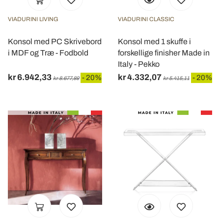
VIADURINI LIVING
VIADURINI CLASSIC
Konsol med PC Skrivebord
Konsol med 1 skuffe i
i MDF og Træ - Fodbold
forskellige finisher Made in
Italy - Pekko
kr 6.942,33
kr 4.332,07
- 20%
- 20%
kr 8.677,89
kr 5.415,11