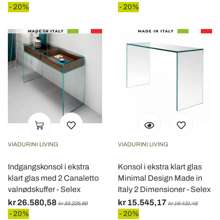
- 20%
- 20%
VIADURINI LIVING
VIADURINI LIVING
Indgangskonsol i ekstra
Konsol i ekstra klart glas
klart glas med 2 Canaletto
Minimal Design Made in
valnødskuffer - Selex
Italy 2 Dimensioner - Selex
kr 26.580,58
kr 15.545,17
kr 33.225,69
kr 19.431,48
- 20%
- 20%