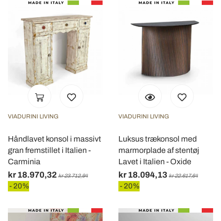
Utilizziamo i cookie per personalizzare contenuti ed
annunci, per fornire funzionalità dei social media e per
analizzare il nostro traffico. Condividiamo inoltre
informazioni sul modo in cui utilizza il nostro sito con i
nostri partner che si occupano di analisi dei dati web,
pubblicità e social media, i quali potrebbero combinarle
con altre informazioni che ha fornito loro o che hanno
raccolto dal suo utilizzo dei loro servizi.
VIADURINI LIVING
VIADURINI LIVING
Håndlavet konsol i massivt
Luksus trækonsol med
gran fremstillet i Italien -
marmorplade af stentøj
Carminia
Lavet i Italien - Oxide
kr 18.970,32
kr 18.094,13
kr 23.712,94
kr 22.617,64
- 20%
- 20%