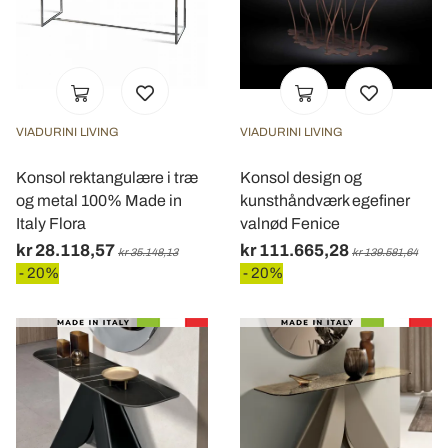
VIADURINI LIVING
VIADURINI LIVING
Konsol rektangulære i træ
Konsol design og
og metal 100% Made in
kunsthåndværk egefiner
Italy Flora
valnød Fenice
kr 28.118,57
kr 111.665,28
kr 35.148,13
kr 139.581,64
- 20%
- 20%