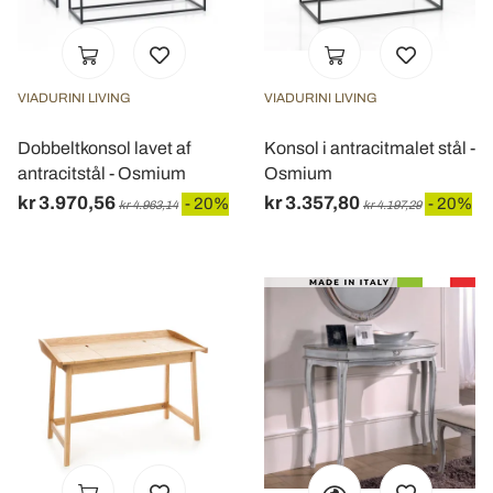
VIADURINI LIVING
VIADURINI LIVING
Dobbeltkonsol lavet af
Konsol i antracitmalet stål -
antracitstål - Osmium
Osmium
kr 3.970,56
kr 3.357,80
- 20%
- 20%
kr 4.963,14
kr 4.197,29