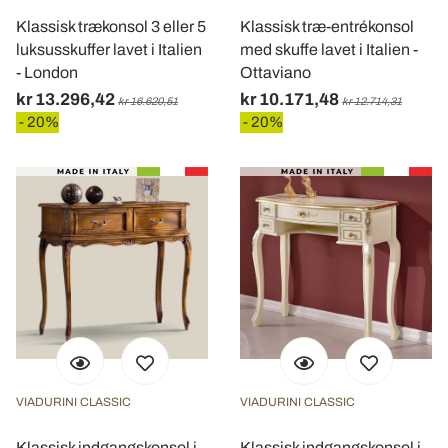
Klassisk trækonsol 3 eller 5
Klassisk træ-entrékonsol
luksusskuffer lavet i Italien
med skuffe lavet i Italien -
- London
Ottaviano
kr 13.296,42
kr 10.171,48
kr 16.620,51
kr 12.714,31
- 20%
- 20%
VIADURINI CLASSIC
VIADURINI CLASSIC
Klassisk indgangskonsol i
Klassisk indgangskonsol i