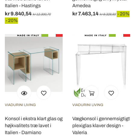
Italien - Hastings
Amedea
kr 9.840,54
kr 7.463,14
- 20%
kr 12.300,70
kr 9.328,93
- 20%
VIADURINI LIVING
VIADURINI LIVING
Konsol i ekstra klart glas og
Vægkonsol i gennemsigtigt
højkvalitets træ lavet i
plexiglas klaver design -
Italien - Damiano
Valeria