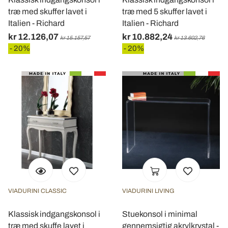
træ med skuffer lavet i
træ med 5 skuffer lavet i
Italien - Richard
Italien - Richard
kr 12.126,07
kr 10.882,24
kr 15.157,57
kr 13.602,76
- 20%
- 20%
VIADURINI CLASSIC
VIADURINI LIVING
Klassisk indgangskonsol i
Stuekonsol i minimal
træ med skuffe lavet i
gennemsigtig akrylkrystal -