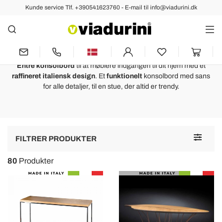
Kunde service Tlf. +390541623760 - E-mail til info@viadurini.dk
Konsolborde
Konsolbord Entre - Italiensk
Luksus
Entré konsolbord
til at møblere indgangen til dit hjem med et
raffineret italiensk design
. Et
funktionelt
konsolbord med sans
for alle detaljer, til en stue, der altid er trendy.
Toggle
FILTRER PRODUKTER
navigat
80
Produkter