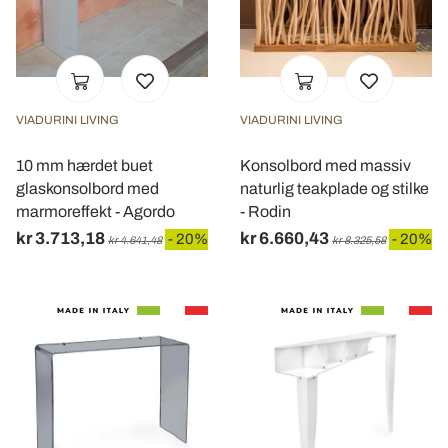
VIADURINI LIVING
VIADURINI LIVING
10 mm hærdet buet
Konsolbord med massiv
glaskonsolbord med
naturlig teakplade og stilke
marmoreffekt - Agordo
- Rodin
kr 3.713,18
kr 6.660,43
- 20%
- 20%
kr 4.641,48
kr 8.325,58