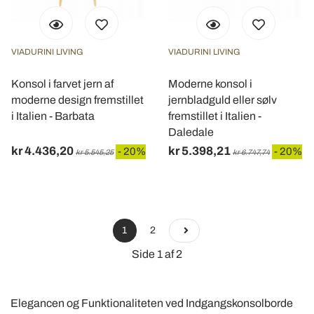
VIADURINI LIVING
VIADURINI LIVING
Konsol i farvet jern af
Moderne konsol i
moderne design fremstillet
jernbladguld eller sølv
i Italien - Barbata
fremstillet i Italien -
Daledale
kr 4.436,20
kr 5.398,21
- 20%
- 20%
kr 5.545,25
kr 6.747,74
1
2
Side 1 af 2
Elegancen og Funktionaliteten ved Indgangskonsolborde