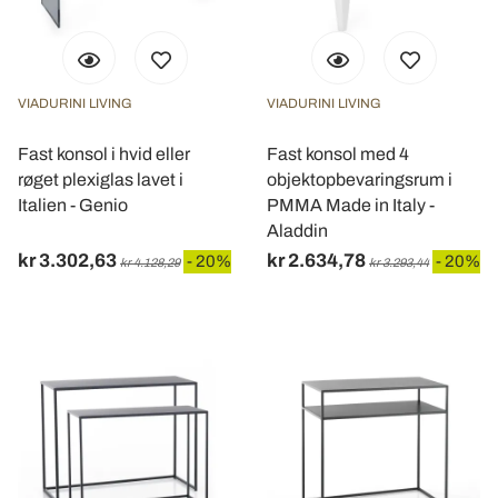
VIADURINI LIVING
VIADURINI LIVING
Fast konsol i hvid eller
Fast konsol med 4
røget plexiglas lavet i
objektopbevaringsrum i
Italien - Genio
PMMA Made in Italy -
Aladdin
kr 3.302,63
kr 2.634,78
- 20%
- 20%
kr 4.128,29
kr 3.293,44