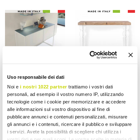
Uso responsabile dei dati
VIADURINI LIVING
VIADURINI LIVING
Noi e
i nostri 1022 partner
trattiamo i vostri dati
personali, ad esempio il vostro numero IP, utilizzando
Metal stue konsol med
Vægkonsol i gennemsigtigt
tecnologie come i cookie per memorizzare e accedere
krystal top fremstillet i
plexiglas og træ fremstillet
alle informazioni sul vostro dispositivo al fine di
Italien - Iridio
i Italien - Betone
pubblicare annunci e contenuti personalizzati, misurare
kr 6.004,84
kr 2.898,21
- 20%
- 20%
kr 7.506,05
kr 3.622,80
gli annunci e i contenuti, ricercare il pubblico e sviluppare
i servizi. Avete la possibilità di scegliere chi utilizza i
vostri dati e per quali scopi. Le vostre scelte in materia di