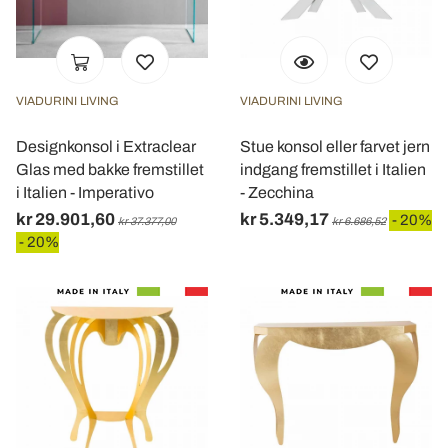
VIADURINI LIVING
VIADURINI LIVING
Designkonsol i Extraclear
Stue konsol eller farvet jern
Glas med bakke fremstillet
indgang fremstillet i Italien
i Italien - Imperativo
- Zecchina
kr 29.901,60
kr 5.349,17
- 20%
kr 37.377,00
kr 6.686,52
- 20%