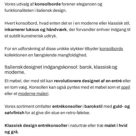
Vores udvalg af
konsolborde
forener elegancen og
funktionaliteten i italiensk design.
Hvert konsolbord, hvad enten det er i en moderne eller klassisk stil,
inkarnerer luksus og håndværk
, der forvandler enhver indgang til
et subtilt kunstnerisk udtryk.
For en udforskning af disse unikke stykker tilbyder
konsolbords
kollektionen en fængslende mangfoldighed.
Italiensk designet indgangskonsol: barok, klassisk og
moderne.
Et møbel, der med stil kan
revolutionere designet af en entré
eller
en tom væg. Konsollen kan også pyntes med et møbel som et
spejl
eller et
moderne maleri
.
Vores sortiment omfatter
entrékonsoller
i
barokstil
med
guld- og
sølvfinish
for at give din stue en retro-følelse.
Klassisk design entrékonsoller
i naturtræ eller træ
malet i hvid
og grå
.