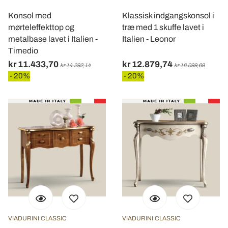
Konsol med
Klassisk indgangskonsol i
mørteleffekttop og
træ med 1 skuffe lavet i
metalbase lavet i Italien -
Italien - Leonor
Timedio
kr 11.433,70
kr 12.879,74
kr 14.292,14
kr 16.099,69
- 20%
- 20%
VIADURINI CLASSIC
VIADURINI CLASSIC