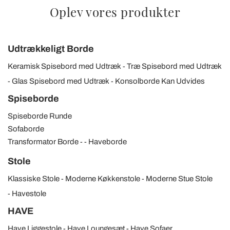
Oplev vores produkter
Udtrækkeligt Borde
Keramisk Spisebord med Udtræk
Træ Spisebord med Udtræk
Glas Spisebord med Udtræk
Konsolborde Kan Udvides
Spiseborde
Spiseborde Runde
Sofaborde
Transformator Borde
Haveborde
Stole
Klassiske Stole
Moderne Køkkenstole
Moderne Stue Stole
Havestole
HAVE
Have Liggestole
Have Loungesæt
Have Sofaer