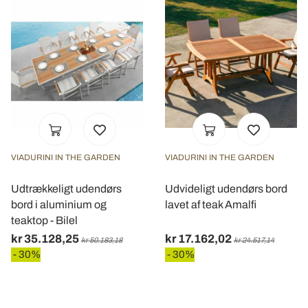
VIADURINI IN THE GARDEN
VIADURINI IN THE GARDEN
Udtrækkeligt udendørs
Udvideligt udendørs bord
bord i aluminium og
lavet af teak Amalfi
teaktop - Bilel
kr 35.128,25
kr 17.162,02
kr 50.183,18
kr 24.517,14
- 30%
- 30%