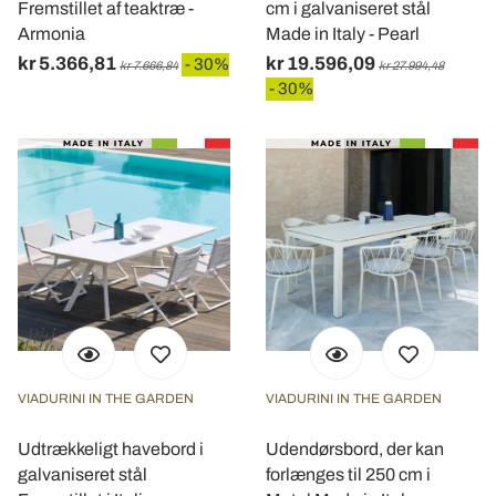
Fremstillet af teaktræ -
cm i galvaniseret stål
Armonia
Made in Italy - Pearl
kr 5.366,81
kr 19.596,09
- 30%
kr 7.666,84
kr 27.994,48
- 30%
VIADURINI IN THE GARDEN
VIADURINI IN THE GARDEN
Udtrækkeligt havebord i
Udendørsbord, der kan
galvaniseret stål
forlænges til 250 cm i