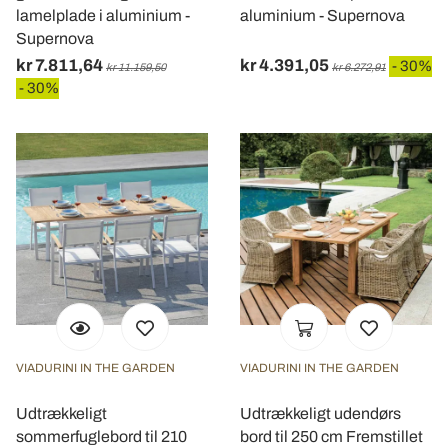
lamelplade i aluminium -
aluminium - Supernova
Supernova
kr 7.811,64
kr 4.391,05
- 30%
kr 11.159,50
kr 6.272,91
- 30%
VIADURINI IN THE GARDEN
VIADURINI IN THE GARDEN
Udtrækkeligt
Udtrækkeligt udendørs
sommerfuglebord til 210
bord til 250 cm Fremstillet