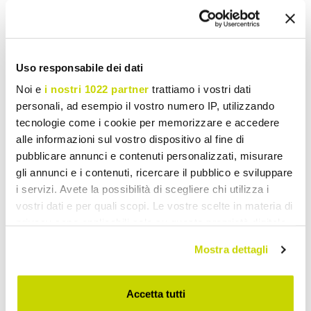
- 30%
Uso responsabile dei dati
Noi e
i nostri 1022 partner
trattiamo i vostri dati
personali, ad esempio il vostro numero IP, utilizzando
tecnologie come i cookie per memorizzare e accedere
alle informazioni sul vostro dispositivo al fine di
pubblicare annunci e contenuti personalizzati, misurare
gli annunci e i contenuti, ricercare il pubblico e sviluppare
i servizi. Avete la possibilità di scegliere chi utilizza i
vostri dati e per quali scopi. Le vostre scelte in materia di
VIADURINI IN THE GARDEN
VIADURINI IN THE GARDEN
privacy sono applicabili solo su questa proprietà digitale
Udtrækkeligt bord 220 cm i
Udtræksbord 240 cm i
in cui avete effettuato le vostre scelte. È possibile
Mostra dettagli
antracit aluminium til
aluminium med HPL-top -
modificare o revocare il proprio consenso in qualsiasi
haven - Scissors
Righello
momento dalla Dichiarazione sui cookie o facendo clic
kr 10.814,44
kr 17.355,41
sull'icona di attivazione della privacy.
kr 15.449,18
kr 24.793,43
Accetta tutti
- 30%
- 30%