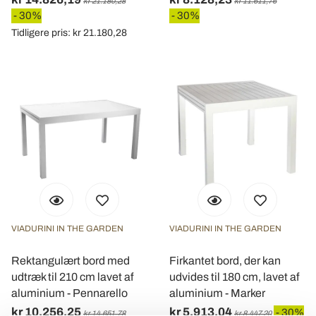
kr 21.180,28
kr 11.611,76
- 30%
- 30%
Tidligere pris: kr 21.180,28
VIADURINI IN THE GARDEN
VIADURINI IN THE GARDEN
Rektangulært bord med
Firkantet bord, der kan
udtræk til 210 cm lavet af
udvides til 180 cm, lavet af
aluminium - Pennarello
aluminium - Marker
kr 10.256,25
kr 5.913,04
- 30%
kr 14.651,78
kr 8.447,20