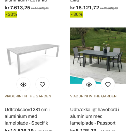
kr 7.613,25
kr 18.121,72
kr 10.876,11
kr 25.888,13
- 30%
- 30%
VIADURINI IN THE GARDEN
VIADURINI IN THE GARDEN
Udtræksbord 281 cm i
Udtrækkeligt havebord i
aluminium med
aluminium med
lamelplade - Specifik
lamelplade - Passport
kr 14.826,19
kr 8.128,23