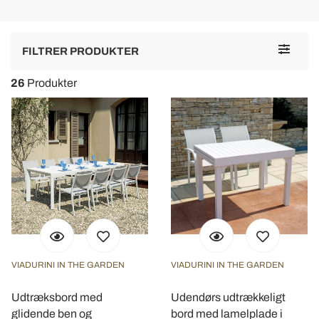
Service client amical et professionnel.
Toggle
FILTRER PRODUKTER
navigat
26
Produkter
VIADURINI IN THE GARDEN
VIADURINI IN THE GARDEN
Udtræksbord med
Udendørs udtrækkeligt
glidende ben og
bord med lamelplade i