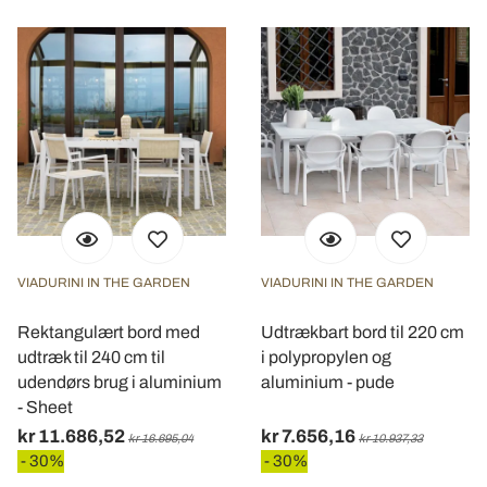
VIADURINI IN THE GARDEN
VIADURINI IN THE GARDEN
Rektangulært bord med
Udtrækbart bord til 220 cm
udtræk til 240 cm til
i polypropylen og
udendørs brug i aluminium
aluminium - pude
- Sheet
kr 11.686,52
kr 7.656,16
kr 16.695,04
kr 10.937,33
- 30%
- 30%