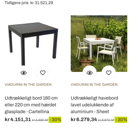
con altre informazioni che ha fornito loro o che hanno
Tidligere pris: kr 31.521,29
raccolto dal suo utilizzo dei loro servizi.
VIADURINI IN THE GARDEN
VIADURINI IN THE GARDEN
Udtrækkeligt bord 180 cm
Udtrækkeligt havebord
eller 220 cm med hærdet
lavet udelukkende af
glasplade - Cartellina
aluminium - Sheet
kr 4.151,31
kr 6.279,34
- 30%
- 30%
kr 5.930,46
kr 8.970,48