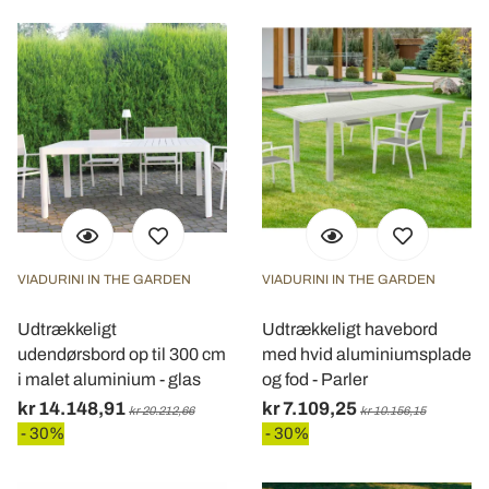
VIADURINI IN THE GARDEN
VIADURINI IN THE GARDEN
Udtrækkeligt
Udtrækkeligt havebord
udendørsbord op til 300 cm
med hvid aluminiumsplade
i malet aluminium - glas
og fod - Parler
kr 14.148,91
kr 7.109,25
kr 20.212,66
kr 10.156,15
- 30%
- 30%