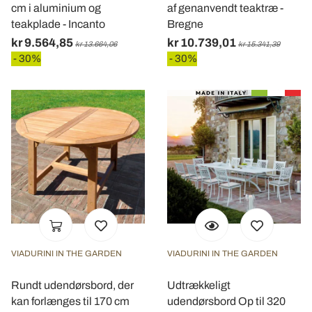
cm i aluminium og
af genanvendt teaktræ -
teakplade - Incanto
Bregne
kr 9.564,85
kr 10.739,01
kr 13.664,06
kr 15.341,39
- 30%
- 30%
VIADURINI IN THE GARDEN
VIADURINI IN THE GARDEN
Rundt udendørsbord, der
Udtrækkeligt
kan forlænges til 170 cm
udendørsbord Op til 320