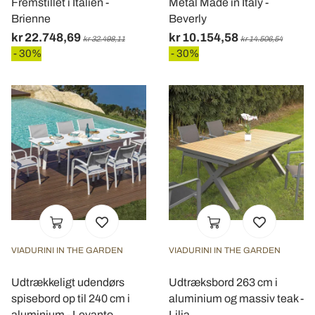
Fremstillet i Italien -
Metal Made in Italy -
Brienne
Beverly
kr 22.748,69
kr 10.154,58
kr 32.498,11
kr 14.506,54
- 30%
- 30%
VIADURINI IN THE GARDEN
VIADURINI IN THE GARDEN
Udtrækkeligt udendørs
Udtræksbord 263 cm i
spisebord op til 240 cm i
aluminium og massiv teak -
aluminium - Levanto
Lilia