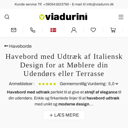
Kunde service Tlf. +390541623760 - E-mail til info@viadurini.dk
Haveborde
Havebord med Udtræk af Italiensk
Design for at Møblere din
Udendørs eller Terrasse
Anmeldelser :
Gennemsnitlig Vurdering : 5,0
Havebord med udtræk
perfekt til at give et
strejf af elegance
til
din udendørs. Enkle og firkantede linjer til at
havebord udtræk
Udvideligt udendørs bord lavet af teak Amalfi
med unikt og
moderne design
....
J'ai acheté cette table extensible en teck pour mon jardin et je n'aurais
LÆS MERE
pas pu faire un meilleur achat.
Belle table exactement comme je m'y attendais.