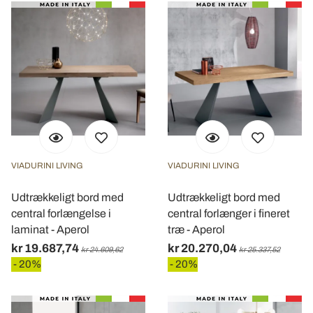
VIADURINI LIVING
VIADURINI LIVING
Udtrækkeligt bord med
Udtrækkeligt bord med
central forlængelse i
central forlænger i fineret
laminat - Aperol
træ - Aperol
kr 19.687,74
kr 20.270,04
kr 24.609,62
kr 25.337,52
- 20%
- 20%