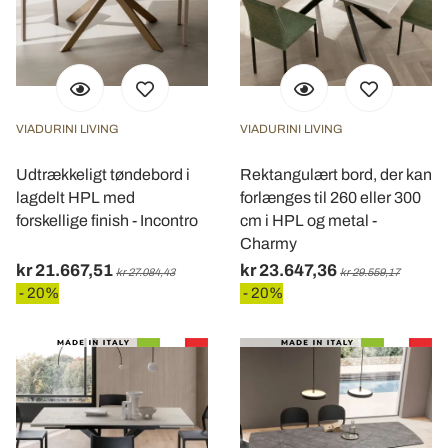
VIADURINI LIVING
VIADURINI LIVING
Udtrækkeligt tøndebord i
Rektangulært bord, der kan
lagdelt HPL med
forlænges til 260 eller 300
forskellige finish - Incontro
cm i HPL og metal -
Charmy
kr 21.667,51
kr 23.647,36
kr 27.084,43
kr 29.559,17
- 20%
- 20%