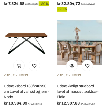
kr 7.324,68
kr 32.804,72
- 20%
kr 9.155,87
kr 41.005,89
- 20%
VIADURINI LIVING
VIADURINI LIVING
Udtræksbord 160/240x90
Udtrækkeligt stuebord
cm Lavet af valnød og jern -
lavet af massivt teaktræ -
Nodo
Fidia
kr 10.364,89
kr 12.307,88
kr 12.956,06
kr 15.384,88