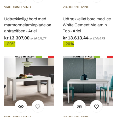
VIADURINI LIVING
VIADURINI LIVING
Udtrækkeligt bord med
Udtrækkeligt bord med Ice
marmormelaminplade og
White Cement Melamin
antracitben - Ariel
Top - Ariel
kr 13.307,00
kr 13.613,44
kr 16.633,77
kr 17.016,78
- 20%
- 20%
VIADURINI LIVING
VIADURINI LIVING