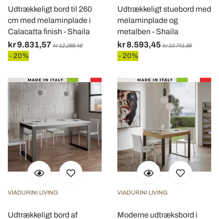
Udtrækkeligt bord til 260
Udtrækkeligt stuebord med
cm med melaminplade i
melaminplade og
Calacatta finish - Shaila
metalben - Shaila
kr 9.831,57
kr 8.593,45
kr 12.289,48
kr 10.741,85
- 20%
- 20%
VIADURINI LIVING
VIADURINI LIVING
Udtrækkeligt bord af
Moderne udtræksbord i