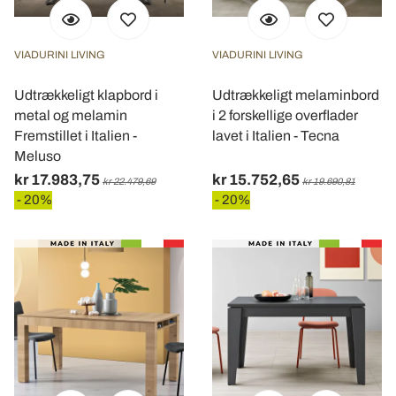
informazioni sul modo in cui utilizza il nostro sito con i
nostri partner che si occupano di analisi dei dati web,
VIADURINI LIVING
VIADURINI LIVING
pubblicità e social media, i quali potrebbero combinarle
con altre informazioni che ha fornito loro o che hanno
Udtrækkeligt klapbord i
Udtrækkeligt melaminbord
raccolto dal suo utilizzo dei loro servizi.
metal og melamin
i 2 forskellige overflader
Fremstillet i Italien -
lavet i Italien - Tecna
Meluso
kr 17.983,75
kr 15.752,65
kr 22.479,69
kr 19.690,81
- 20%
- 20%