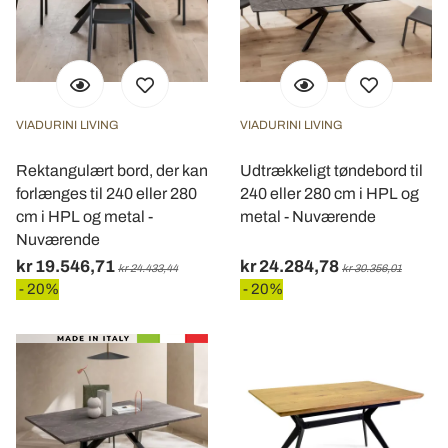
VIADURINI LIVING
VIADURINI LIVING
Rektangulært bord, der kan
Udtrækkeligt tøndebord til
forlænges til 240 eller 280
240 eller 280 cm i HPL og
cm i HPL og metal -
metal - Nuværende
Nuværende
kr 19.546,71
kr 24.284,78
kr 24.433,44
kr 30.356,01
- 20%
- 20%