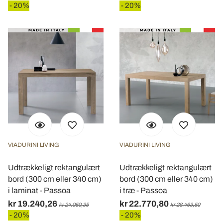
- 20%
- 20%
VIADURINI LIVING
VIADURINI LIVING
Udtrækkeligt rektangulært
Udtrækkeligt rektangulært
bord (300 cm eller 340 cm)
bord (300 cm eller 340 cm)
i laminat - Passoa
i træ - Passoa
kr 19.240,26
kr 22.770,80
kr 24.050,35
kr 28.463,50
- 20%
- 20%