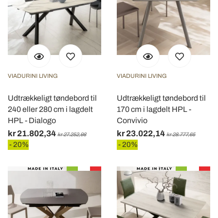
VIADURINI LIVING
VIADURINI LIVING
Udtrækkeligt tøndebord til
Udtrækkeligt tøndebord til
240 eller 280 cm i lagdelt
170 cm i lagdelt HPL -
HPL - Dialogo
Convivio
kr 21.802,34
kr 23.022,14
kr 27.252,98
kr 28.777,65
- 20%
- 20%