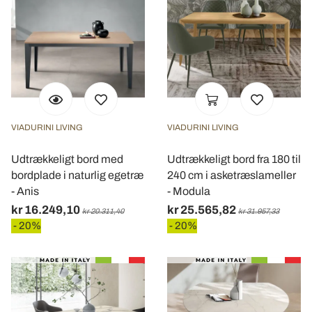
VIADURINI LIVING
VIADURINI LIVING
Udtrækkeligt bord med
Udtrækkeligt bord fra 180 til
bordplade i naturlig egetræ
240 cm i asketræslameller
- Anis
- Modula
kr 16.249,10
kr 25.565,82
kr 20.311,40
kr 31.957,33
- 20%
- 20%