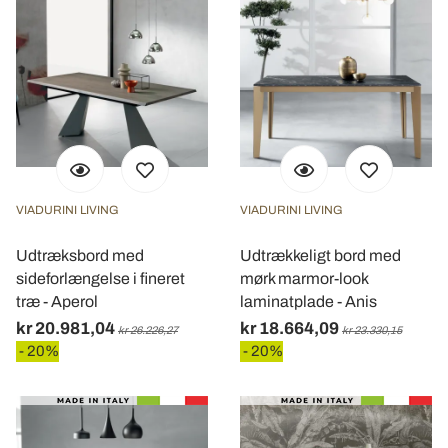
VIADURINI LIVING
VIADURINI LIVING
Udtræksbord med
Udtrækkeligt bord med
sideforlængelse i fineret
mørk marmor-look
træ - Aperol
laminatplade - Anis
kr 20.981,04
kr 18.664,09
kr 26.226,27
kr 23.330,15
- 20%
- 20%