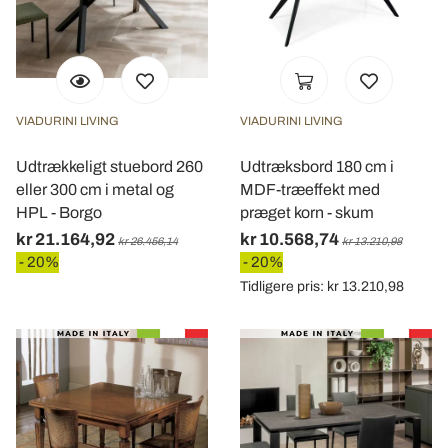
VIADURINI LIVING
VIADURINI LIVING
Udtrækkeligt stuebord 260
Udtræksbord 180 cm i
eller 300 cm i metal og
MDF-træeffekt med
HPL - Borgo
præget korn - skum
kr 21.164,92
kr 10.568,74
kr 26.456,14
kr 13.210,98
- 20%
- 20%
Tidligere pris: kr 13.210,98