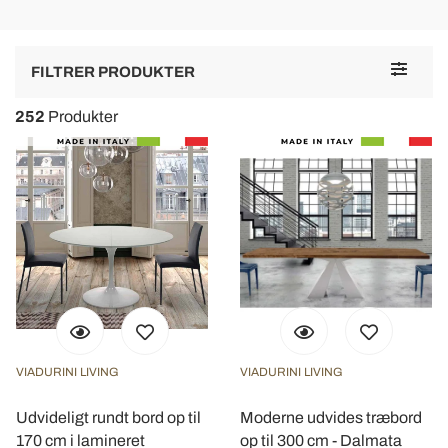
Toggle
FILTRER PRODUKTER
navigat
252
Produkter
VIADURINI LIVING
VIADURINI LIVING
Udvideligt rundt bord op til
Moderne udvides træbord
170 cm i lamineret
op til 300 cm - Dalmata