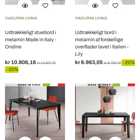
VIADURINI LIVING
VIADURINI LIVING
Udtrækkeligt stuebord i
Udtrækkeligt bord i
melamin Made in Italy -
melamin af forskellige
Ondine
overflader lavet i Italien -
Lily
kr 10.806,16
kr 6.963,05
- 20%
kr 13.507,70
kr 8.703,75
- 20%