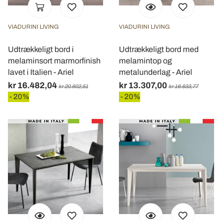
VIADURINI LIVING
VIADURINI LIVING
Udtrækkeligt bord i
Udtrækkeligt bord med
melaminsort marmorfinish
melamintop og
lavet i Italien - Ariel
metalunderlag - Ariel
kr 16.482,04
kr 13.307,00
kr 20.602,51
kr 16.633,77
- 20%
- 20%