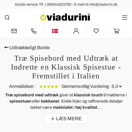
Kunde service Tlf. +390541623760 - E-mail til info@viadurini.dk
Udtrækkeligt Borde
Træ Spisebord med Udtræk at
Indrette en Klassisk Spisestue -
Fremstillet i Italien
Anmeldelser :
Gennemsnitlig Vurdering : 5,0
Træ spisebord med udtræk
giver et
klassisk touch
til møblerne i
spisestuen
eller
køkkenet
. Enkle linjer og raffinerede detaljer
Moderne bord, der kan udvides op til 260/280 cm i træ og metal
M
takket være
materialet
i
høj kvalitet
....
Teramo
W
LÆS MERE
le produit correspond à mes attentes
E
I