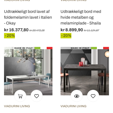
Udtrækkeligt bord lavet af
Udtrækkeligt bord med
foldemelamin lavet i Italien
hvide metalben og
- Okay
melaminplade - Shaila
kr 16.377,80
kr 8.899,90
kr 20.472,25
kr 11.124,87
- 20%
- 20%
VIADURINI LIVING
VIADURINI LIVING