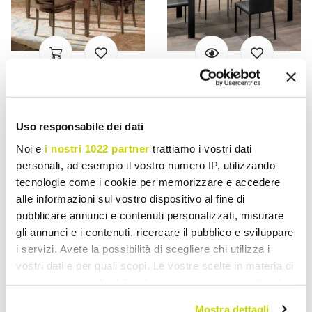
VIADURINI CLASSIC
VIADURINI LIVING
Rektangulært bord med 4
Udtrækkeligt bord 310 cm
Uso responsabile dei dati
træstole lavet i Italien -
med laminatplade og
Angelite
metalunderlag - Spilla
Noi e
i nostri 1022 partner
trattiamo i vostri dati
kr 44.266,70
kr 10.315,84
personali, ad esempio il vostro numero IP, utilizzando
kr 55.333,39
kr 12.894,82
- 20%
- 20%
tecnologie come i cookie per memorizzare e accedere
alle informazioni sul vostro dispositivo al fine di
pubblicare annunci e contenuti personalizzati, misurare
gli annunci e i contenuti, ricercare il pubblico e sviluppare
i servizi. Avete la possibilità di scegliere chi utilizza i
vostri dati e per quali scopi. Le vostre scelte in materia di
privacy sono applicabili solo su questa proprietà digitale
in cui avete effettuato le vostre scelte. È possibile
Mostra dettagli