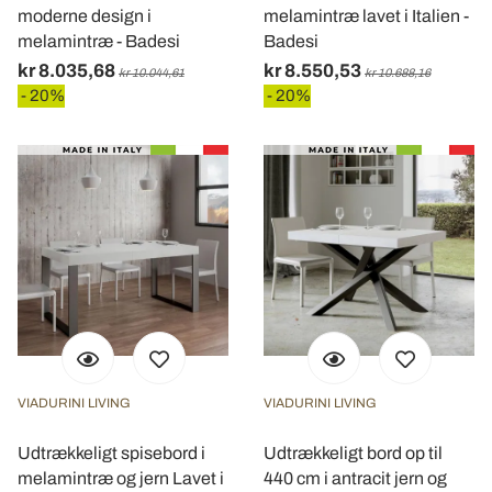
moderne design i
melamintræ lavet i Italien -
melamintræ - Badesi
Badesi
kr 8.035,68
kr 8.550,53
kr 10.044,61
kr 10.688,16
- 20%
- 20%
VIADURINI LIVING
VIADURINI LIVING
Udtrækkeligt spisebord i
Udtrækkeligt bord op til
melamintræ og jern Lavet i
440 cm i antracit jern og