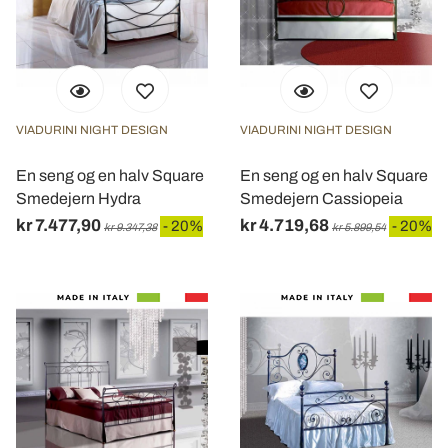
VIADURINI NIGHT DESIGN
VIADURINI NIGHT DESIGN
En seng og en halv Square
En seng og en halv Square
Smedejern Hydra
Smedejern Cassiopeia
kr 7.477,90
kr 4.719,68
- 20%
- 20%
kr 9.347,38
kr 5.899,54