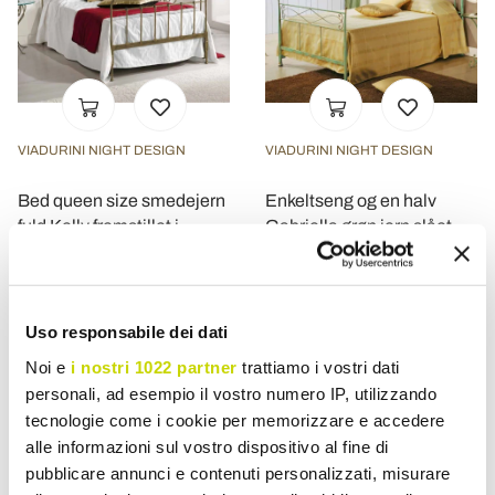
VIADURINI NIGHT DESIGN
VIADURINI NIGHT DESIGN
Bed queen size smedejern
Enkeltseng og en halv
fuld Kelly fremstillet i
Gabriella grøn jern slået
Italien
kobber
kr 23.304,05
kr 17.579,20
kr 29.130,08
kr 21.973,96
- 20%
- 20%
Uso responsabile dei dati
Noi e
i nostri 1022 partner
trattiamo i vostri dati
personali, ad esempio il vostro numero IP, utilizzando
tecnologie come i cookie per memorizzare e accedere
alle informazioni sul vostro dispositivo al fine di
pubblicare annunci e contenuti personalizzati, misurare