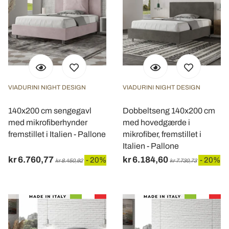
VIADURINI NIGHT DESIGN
VIADURINI NIGHT DESIGN
140x200 cm sengegavl
Dobbeltseng 140x200 cm
med mikrofiberhynder
med hovedgærde i
fremstillet i Italien - Pallone
mikrofiber, fremstillet i
Italien - Pallone
kr 6.760,77
kr 6.184,60
- 20%
- 20%
kr 8.450,92
kr 7.730,73