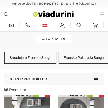
Kunde service Tlf. +390541623760 - E-mail til info@viadurini.dk
VÆRELSER
Fransk Seng - Made in Italy
Fransk seng
lavet med materialer af høj kvalitet til at indrette
soveværelset
med
italiensk stil....
LÆS MERE
Smedejern Franske Senge
Franske Polstrede Senge
Toggle
FILTRER PRODUKTER
navigat
46
Produkter