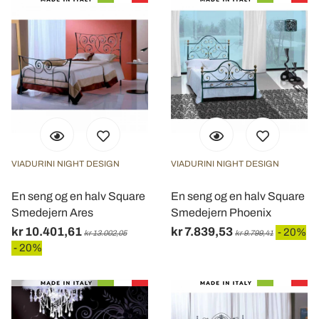
VIADURINI NIGHT DESIGN
VIADURINI NIGHT DESIGN
En seng og en halv Square
En seng og en halv Square
Smedejern Ares
Smedejern Phoenix
kr 10.401,61
kr 7.839,53
- 20%
kr 13.002,05
kr 9.799,41
- 20%