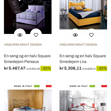
VIADURINI NIGHT DESIGN
VIADURINI NIGHT DESIGN
En seng og en halv Square
En seng og en halv Square
Smedejern Perseus
Smedejern Lira
kr 5.467,47
kr 5.308,11
- 20%
- 20%
kr 6.834,28
kr 6.635,14