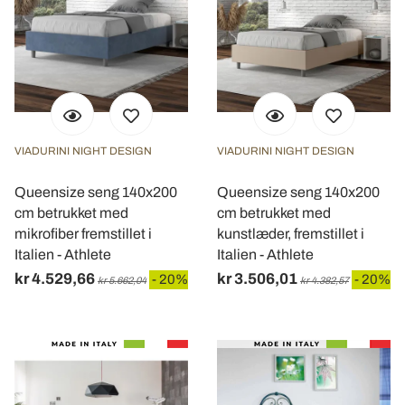
VIADURINI NIGHT DESIGN
VIADURINI NIGHT DESIGN
Queensize seng 140x200
Queensize seng 140x200
cm betrukket med
cm betrukket med
mikrofiber fremstillet i
kunstlæder, fremstillet i
Italien - Athlete
Italien - Athlete
kr 4.529,66
kr 3.506,01
- 20%
- 20%
kr 5.662,04
kr 4.382,57