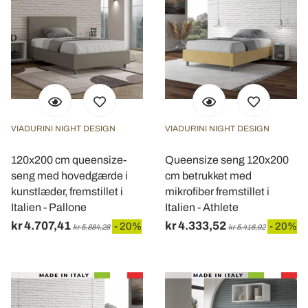
VIADURINI NIGHT DESIGN
VIADURINI NIGHT DESIGN
120x200 cm queensize-
Queensize seng 120x200
seng med hovedgærde i
cm betrukket med
kunstlæder, fremstillet i
mikrofiber fremstillet i
Italien - Pallone
Italien - Athlete
kr 4.707,41
kr 4.333,52
- 20%
- 20%
kr 5.884,28
kr 5.416,92