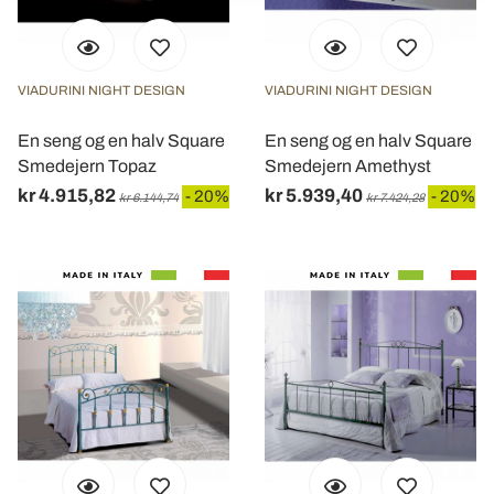
dalla Dichiarazione sui cookie.
Utilizziamo i cookie per personalizzare contenuti ed
VIADURINI NIGHT DESIGN
VIADURINI NIGHT DESIGN
annunci, per fornire funzionalità dei social media e per
analizzare il nostro traffico. Condividiamo inoltre
En seng og en halv Square
En seng og en halv Square
informazioni sul modo in cui utilizza il nostro sito con i
Smedejern Topaz
Smedejern Amethyst
nostri partner che si occupano di analisi dei dati web,
kr 4.915,82
kr 5.939,40
- 20%
- 20%
kr 6.144,74
kr 7.424,28
pubblicità e social media, i quali potrebbero combinarle
con altre informazioni che ha fornito loro o che hanno
raccolto dal suo utilizzo dei loro servizi.