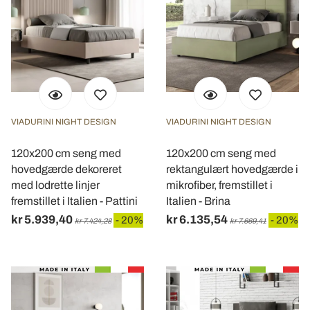
VIADURINI NIGHT DESIGN
VIADURINI NIGHT DESIGN
120x200 cm seng med
120x200 cm seng med
hovedgærde dekoreret
rektangulært hovedgærde i
med lodrette linjer
mikrofiber, fremstillet i
fremstillet i Italien - Pattini
Italien - Brina
kr 5.939,40
kr 6.135,54
- 20%
- 20%
kr 7.424,28
kr 7.669,41