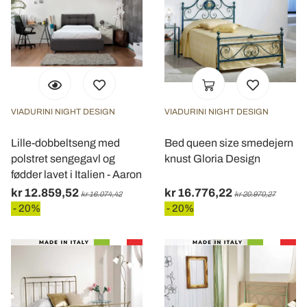
VIADURINI NIGHT DESIGN
VIADURINI NIGHT DESIGN
Lille-dobbeltseng med
Bed queen size smedejern
polstret sengegavl og
knust Gloria Design
fødder lavet i Italien - Aaron
kr 12.859,52
kr 16.776,22
kr 16.074,42
kr 20.970,27
- 20%
- 20%