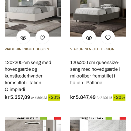
VIADURINI NIGHT DESIGN
VIADURINI NIGHT DESIGN
120x200 cm seng med
120x200 cm queensize-
hovedgærde og
seng med hovedgærde i
kunstlæderhynder
mikrofiber, fremstillet i
fremstillet i Italien -
Italien - Pallone
Olimpiadi
kr 5.357,09
kr 5.847,49
- 20%
- 20%
kr 6.696,38
kr 7.309,35