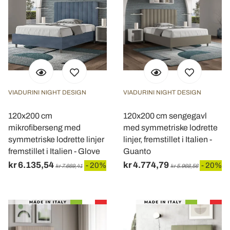
VIADURINI NIGHT DESIGN
VIADURINI NIGHT DESIGN
120x200 cm
120x200 cm sengegavl
mikrofiberseng med
med symmetriske lodrette
symmetriske lodrette linjer
linjer, fremstillet i Italien -
fremstillet i Italien - Glove
Guanto
kr 6.135,54
kr 4.774,79
- 20%
- 20%
kr 7.669,41
kr 5.968,56