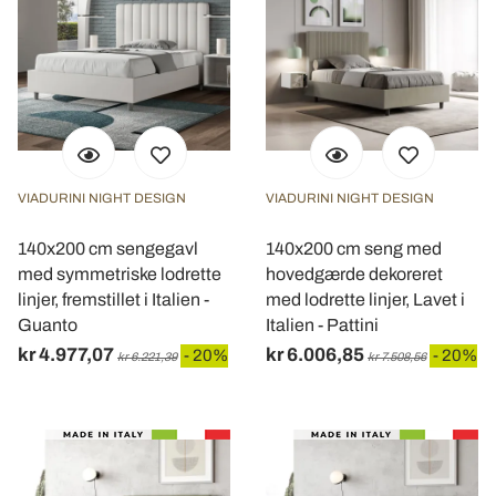
VIADURINI NIGHT DESIGN
VIADURINI NIGHT DESIGN
140x200 cm sengegavl
140x200 cm seng med
med symmetriske lodrette
hovedgærde dekoreret
linjer, fremstillet i Italien -
med lodrette linjer, Lavet i
Guanto
Italien - Pattini
kr 4.977,07
kr 6.006,85
- 20%
- 20%
kr 6.221,39
kr 7.508,56