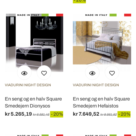
- 20%
VIADURINI NIGHT DESIGN
VIADURINI NIGHT DESIGN
En seng og en halv Square
En seng og en halv Square
Smedejern Dionysos
Smedejern Hefaistos
kr 5.265,19
kr 7.649,52
- 20%
- 20%
kr 6.581,45
kr 9.561,92