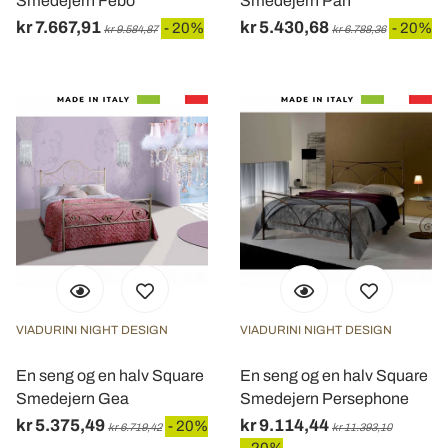
Smedejern Febo
Smedejern Pan
kr 7.667,91
kr 5.430,68
- 20%
- 20%
kr 9.584,87
kr 6.788,36
VIADURINI NIGHT DESIGN
VIADURINI NIGHT DESIGN
En seng og en halv Square
En seng og en halv Square
Smedejern Gea
Smedejern Persephone
kr 5.375,49
kr 9.114,44
- 20%
kr 6.719,42
kr 11.393,10