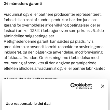
24 måneders garanti
Viadurini.it og / eller partnere producenter repræsenteret, i
forhold til de købt af kunden produkter, har den juridiske
garanti for overholdelse af de vilkår og betingelser, der er
fastsat i artikel. 128 ff. i forbrugerloven som pr kunst. 6 af de
almindelige salgsbetingelser.
Rettigheder denne garanti kan sættes på plads, hvis
produkterne er anvendt korrekt, respekterer anvisningerne
inkluderet, og den påtænkte anvendelse, mod forevisning
af faktura af kunden. Omkostningerne i forbindelse med
returnering af produkter til den angivne garantiperiode
effekten afholdes af viadurini.it og / eller partner fabrikanter.
Af produkt originalitet garanti
Viadurini.it har privilegerede relationer med mærker /
designere / kunsthåndværkere. Hvert produkt er garanteret,
original og meget ofte produceres udelukkende kun for
vores kunder.
Uso responsabile dei dati