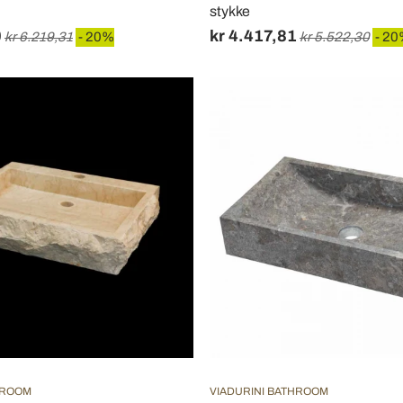
stykke
0
kr 4.417,81
kr 6.219,31
- 20%
kr 5.522,30
- 2
HROOM
VIADURINI BATHROOM