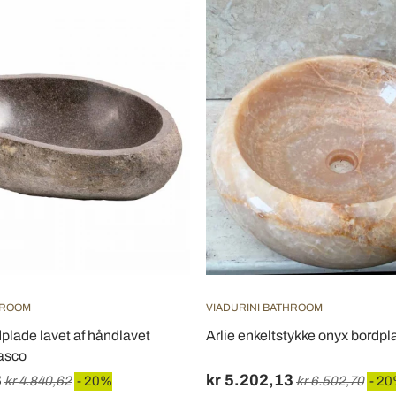
HROOM
VIADURINI BATHROOM
lade lavet af håndlavet
Arlie enkeltstykke onyx bordp
iasco
8
kr 5.202,13
kr 4.840,62
- 20%
kr 6.502,70
- 2