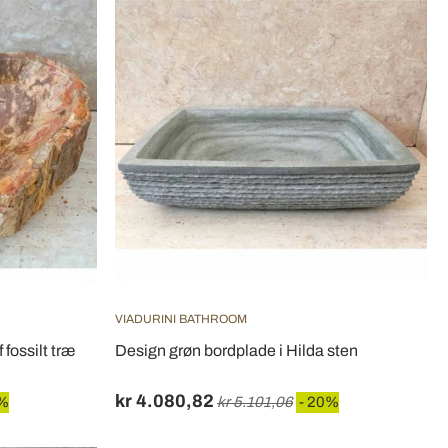
VIADURINI BATHROOM
fossilt træ
Design grøn bordplade i Hilda sten
kr 4.080,82
0%
kr 5.101,06
- 20%