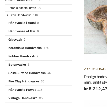
Håndvaske i Sten
136
sten piedestal dræn
20
Sten Håndvaske
116
Håndvaske i Metal
8
Håndvaske af Træ
6
Glasvask
2
Keramiske Håndvaske
174
Kobber Håndvask
9
Betonvaske
3
VIADURINI BAT
Solid Surface Håndvaske
45
Design badevæ
Fire Clay Håndvaske
35
mini, unikt st
kr 5.312,4
Håndvaske Farvet
115
Vintage Håndvaske
35