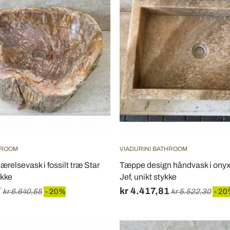
HROOM
VIADURINI BATHROOM
relsevask i fossilt træ Star
Tæppe design håndvask i onyx,
ykke
Jef, unikt stykke
7
kr 4.417,81
kr 6.640,55
- 20%
kr 5.522,30
- 2