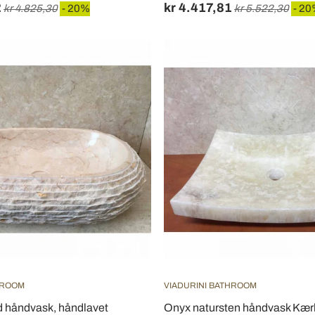
2
kr 4.417,81
kr 4.825,30
- 20%
kr 5.522,30
- 2
HROOM
VIADURINI BATHROOM
d håndvask, håndlavet
Onyx natursten håndvask Kærl