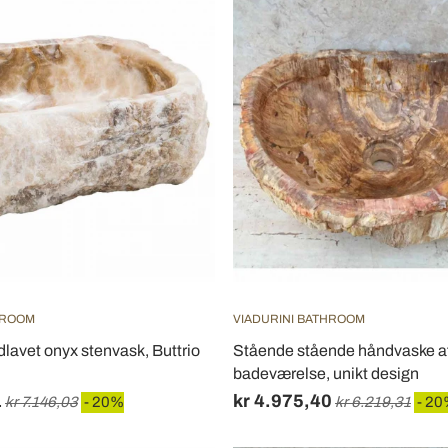
HROOM
VIADURINI BATHROOM
avet onyx stenvask, Buttrio
Stående stående håndvaske af 
badeværelse, unikt design
1
kr 4.975,40
kr 7.146,03
- 20%
kr 6.219,31
- 2