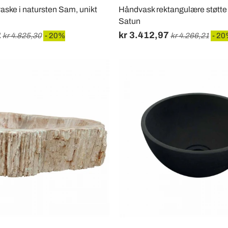
ske i natursten Sam, unikt
Håndvask rektangulære støtte
Satun
2
kr 3.412,97
kr 4.825,30
- 20%
kr 4.266,21
- 2