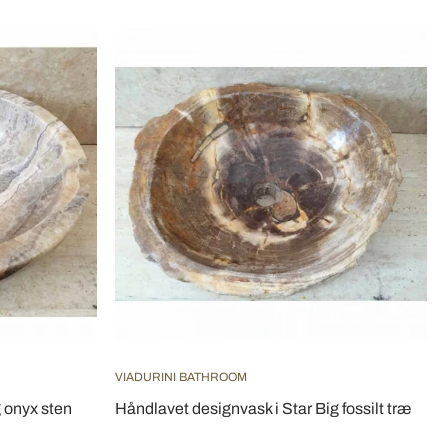
VIADURINI BATHROOM
g onyx sten
Håndlavet designvask i Star Big fossilt træ