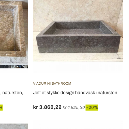
VIADURINI BATHROOM
 natursten,
Jeff et stykke design håndvask i natursten
kr 3.860,22
0%
kr 4.825,30
- 20%