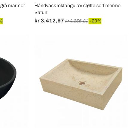
 grå marmor
Håndvask rektangulær støtte sort mermo
Satun
kr 3.412,97
0%
kr 4.266,21
- 20%