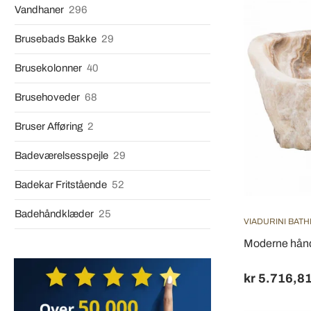
Vandhaner
296
Brusebads Bakke
29
Brusekolonner
40
Brusehoveder
68
Bruser Afføring
2
Badeværelsesspejle
29
Badekar Fritstående
52
Badehåndklæder
25
VIADURINI BAT
Moderne håndl
kr 5.716,8