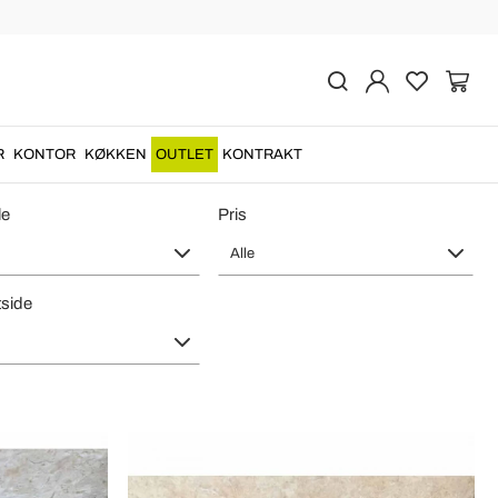
Unikt Stykke
R
KONTOR
KØKKEN
OUTLET
KONTRAKT
le
Pris
Alle
side