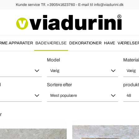
Kunde service Tlf. +390541623760 - E-mail til info@viadurini.dk
 i Sten
Sten Håndvaske
ade Håndvaske Italiensk Design - 
Anmeldelser :
Gennemsnitlig Vurdering : 5,0
RME APPARATER
BADEVÆRELSE
DEKORATIONER
HAVE
VÆRELSE
Model
Materia
Design håndvaske i natursten Sam, unikt stykke
This sink is well designed. Visually, the washbasin is massive and with a
Vælg
Vælg
natural design.
d
Sortere efter
produkt
The sensation to the touch of the stone is beautiful.
Mest populære
48
r