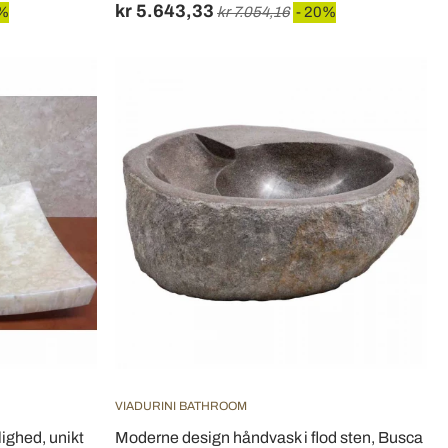
kr 5.643,33
0%
kr 7.054,16
- 20%
VIADURINI BATHROOM
ighed, unikt
Moderne design håndvask i flod sten, Busca