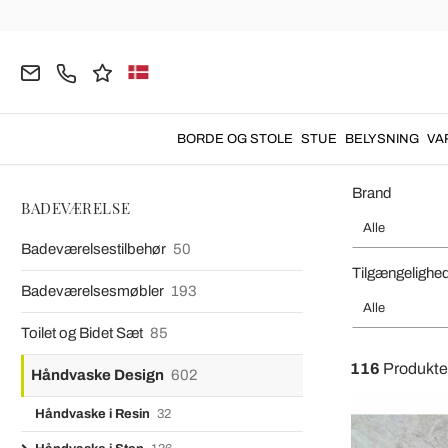
Hjemmeside
BADEVÆRELSE
Håndvaske Design
Håndvaske
Sten Bordpl
BORDE OG STOLE
STUE
BELYSNING
VA
Brand
BADEVÆRELSE
Alle
Badeværelsestilbehør
50
Tilgængelighe
Badeværelsesmøbler
193
Alle
Toilet og Bidet Sæt
85
116
Produkte
Håndvaske Design
602
Håndvaske i Resin
32