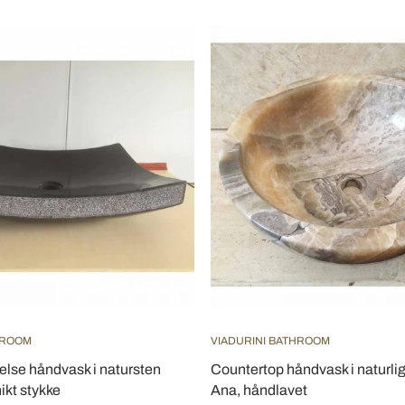
HROOM
VIADURINI BATHROOM
lse håndvask i natursten
Countertop håndvask i naturli
ikt stykke
Ana, håndlavet