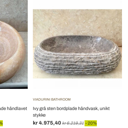
VIADURINI BATHROOM
lade håndlavet
Ivy grå sten bordplade håndvask, unikt
stykke
kr 4.975,40
0%
kr 6.219,31
- 20%