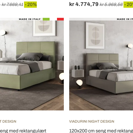
4
kr 4.774,79
kr 7.669,41
- 20%
kr 5.968,56
- 2
T DESIGN
VIADURINI NIGHT DESIGN
eng med rektangulært
120x200 cm seng med rektan