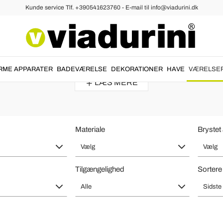
Kunde service Tlf. +390541623760 - E-mail til info@viadurini.dk
e Senge
nske Polstrede Senge - Moderne De
t skabe en
moderne atmosfære
i rummet.
Små dobbeltsenge
lavet med
RME APPARATER
BADEVÆRELSE
DEKORATIONER
HAVE
VÆRELSE
LÆS MERE
Materiale
Brystet
Vælg
Vælg
Tilgængelighed
Sortere 
Alle
Sidste