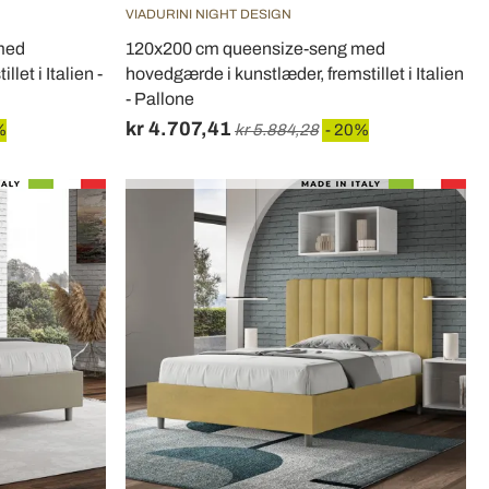
VIADURINI NIGHT DESIGN
med
120x200 cm queensize-seng med
let i Italien -
hovedgærde i kunstlæder, fremstillet i Italien
- Pallone
kr 4.707,41
%
kr 5.884,28
- 20%