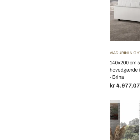
VIADURINI NIGH
140x200 cm s
hovedgærde i k
- Brina
kr 4.977,07