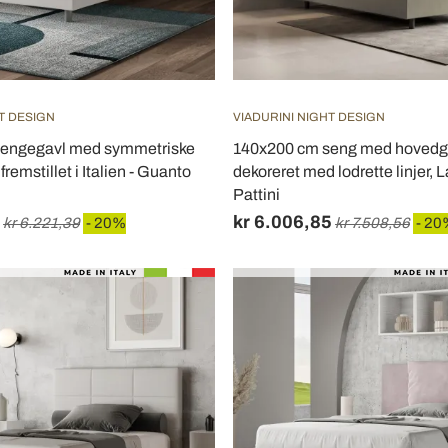
T DESIGN
VIADURINI NIGHT DESIGN
sengegavl med symmetriske
140x200 cm seng med hoved
, fremstillet i Italien - Guanto
dekoreret med lodrette linjer, La
Pattini
kr 6.006,85
kr 6.221,39
- 20%
kr 7.508,56
- 20