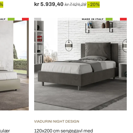
kr 5.939,40
0%
kr 7.424,28
- 20%
VIADURINI NIGHT DESIGN
gulær
120x200 cm sengegavl med