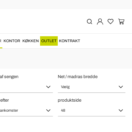
sign
stoffer
og materialer af
høj kvalitet
....
R
KONTOR
KØKKEN
OUTLET
KONTRAKT
 af sengen
Net / madras bredde
Vælg
efter
produktside
 ankomster
48