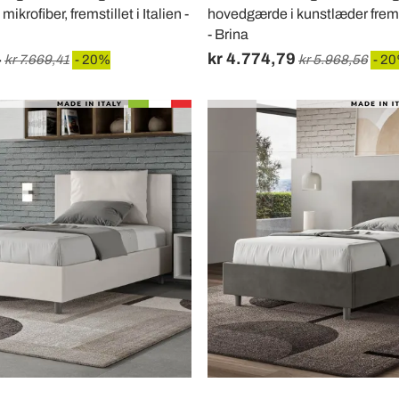
krofiber, fremstillet i Italien -
hovedgærde i kunstlæder fremsti
- Brina
4
kr 4.774,79
kr 7.669,41
- 20%
kr 5.968,56
- 2