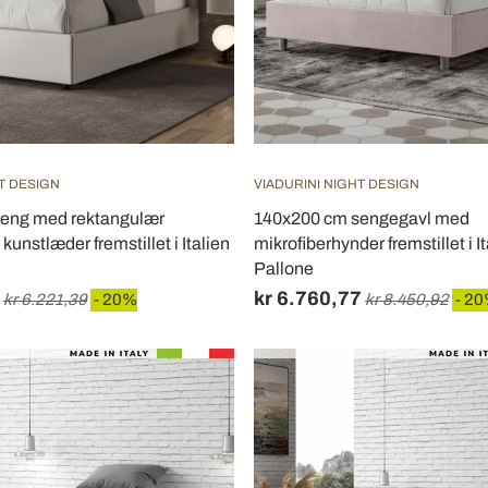
T DESIGN
VIADURINI NIGHT DESIGN
eng med rektangulær
140x200 cm sengegavl med
unstlæder fremstillet i Italien
mikrofiberhynder fremstillet i It
Pallone
kr 6.760,77
kr 6.221,39
- 20%
kr 8.450,92
- 2