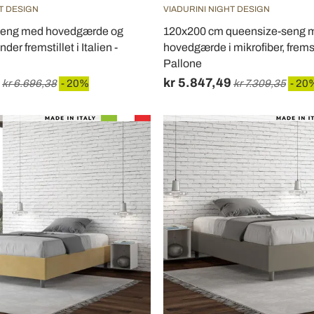
T DESIGN
VIADURINI NIGHT DESIGN
seng med hovedgærde og
120x200 cm queensize-seng 
er fremstillet i Italien -
hovedgærde i mikrofiber, fremstil
Pallone
kr 5.847,49
kr 6.696,38
- 20%
kr 7.309,35
- 20