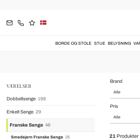
Hjemmeside
VÆRELSER
Franske Senge
Franske Polstred
Fra
Franske polstrede senge
ideel til a
BORDE OG STOLE
STUE
BELYSNING
VA
Brand
VÆRELSER
Alle
Dobbeltsenge
198
Pris
Enkelt Senge
29
Alle
Franske Senge
46
21
Produkter
Smedejern Franske Senge
25