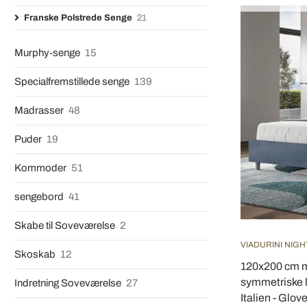
Franske Polstrede Senge
21
Murphy-senge
15
Specialfremstillede senge
139
Madrasser
48
Puder
19
Kommoder
51
sengebord
41
Skabe til Soveværelse
2
VIADURINI NIGH
Skoskab
12
120x200 cm m
symmetriske lo
Indretning Soveværelse
27
Italien - Glov