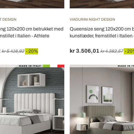
T DESIGN
VIADURINI NIGHT DESIGN
ng 120x200 cm betrukket med
Queensize seng 120x200 cm b
stillet i Italien - Athlete
kunstlæder, fremstillet i Italien
2
kr 3.506,01
kr 5.416,92
- 20%
kr 4.382,57
- 2