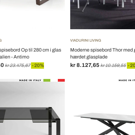
G
VIADURINI LIVING
spisebord Op til 280 cm i glas
Moderne spisebord Thor med 
talien - Antimo
hærdet glasplade
60
kr 8.127,65
kr 23.475,67
- 20%
kr 10.159,55
- 2