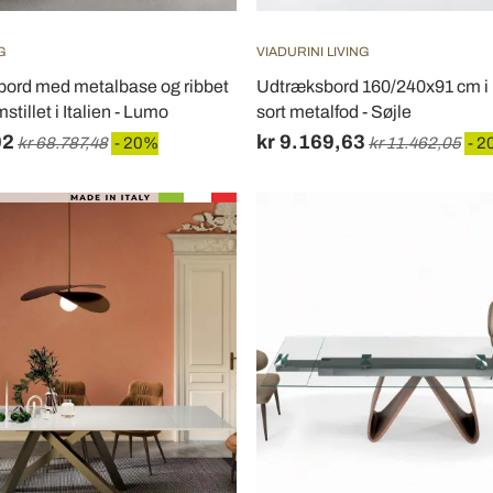
G
VIADURINI LIVING
bord med metalbase og ribbet
Udtræksbord 160/240x91 cm i 
stillet i Italien - Lumo
sort metalfod - Søjle
02
kr 9.169,63
kr 68.787,48
- 20%
kr 11.462,05
- 2