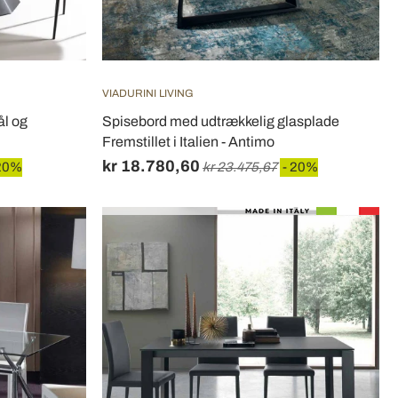
VIADURINI LIVING
ål og
Spisebord med udtrækkelig glasplade
Fremstillet i Italien - Antimo
kr 18.780,60
20%
kr 23.475,67
- 20%