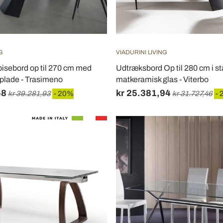
G
VIADURINI LIVING
isebord op til 270 cm med
Udtræksbord Op til 280 cm i st
plade - Trasimeno
matkeramisk glas - Viterbo
58
kr 25.381,94
kr 39.281,93
- 20%
kr 31.727,46
- 