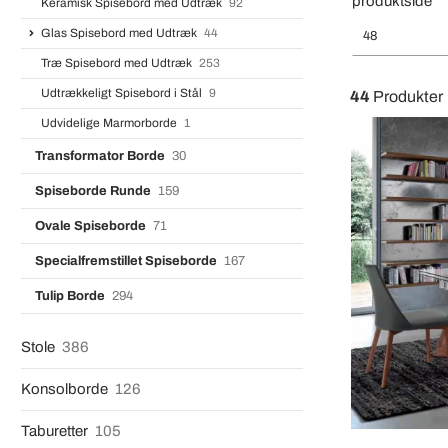
produktside
Keramisk Spisebord med Udtræk
92
Glas Spisebord med Udtræk
44
48
Træ Spisebord med Udtræk
253
Udtrækkeligt Spisebord i Stål
9
44
Produkter
Udvidelige Marmorborde
1
Transformator Borde
30
Spiseborde Runde
159
Ovale Spiseborde
71
Specialfremstillet Spiseborde
167
Tulip Borde
294
Stole
386
Konsolborde
126
Taburetter
105