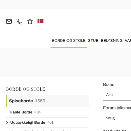
Hjemmeside
BORDE OG STOLE
Spiseborde
Udtrækkeligt 
Glas Spisebord med 
BORDE OG STOLE
STUE
BELYSNING
VA
Glas spisebord med udtræk
til et e
Udvideligt bord op til 300 cm i glas og stål fremstillet i Italien - Grotta
Vraiment satisfaite de ma commande. Article de grande qualité !!
Livraison impeccable. Emballage et protection au top !
Je recommande vivement !!
Brand
BORDE OG STOLE
Alle
Spiseborde
1556
Foranstaltning
Faste Borde
434
Vælg
Udtrækkeligt Borde
401