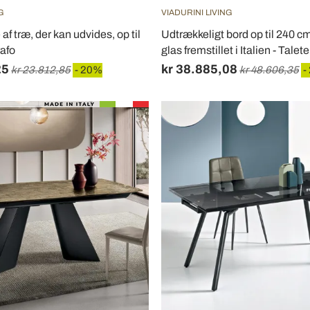
G
VIADURINI LIVING
af træ, der kan udvides, op til
Udtrækkeligt bord op til 240 cm 
afo
glas fremstillet i Italien - Talete
25
kr 38.885,08
kr 23.812,85
- 20%
kr 48.606,35
-