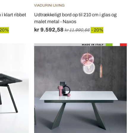
VIADURINI LIVING
i klart ribbet
Udtrækkeligt bord op til 210 cm i glas og
malet metal - Naxos
kr 9.592,58
 20%
kr 11.990,66
- 20%