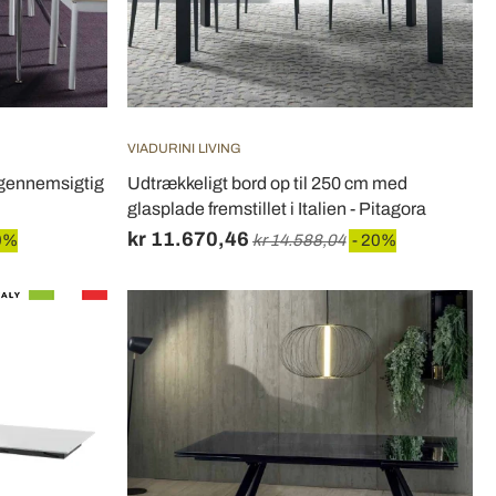
VIADURINI LIVING
gennemsigtig
Udtrækkeligt bord op til 250 cm med
glasplade fremstillet i Italien - Pitagora
kr 11.670,46
0%
kr 14.588,04
- 20%