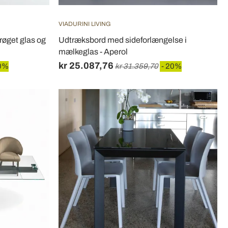
VIADURINI LIVING
røget glas og
Udtræksbord med sideforlængelse i
mælkeglas - Aperol
kr 25.087,76
0%
kr 31.359,70
- 20%