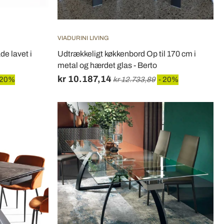
VIADURINI LIVING
e lavet i
Udtrækkeligt køkkenbord Op til 170 cm i
metal og hærdet glas - Berto
kr 10.187,14
 20%
kr 12.733,89
- 20%