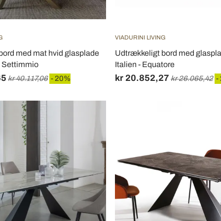
G
VIADURINI LIVING
bord med mat hvid glasplade
Udtrækkeligt bord med glasplad
n - Settimmio
Italien - Equatore
65
kr 20.852,27
kr 40.117,06
- 20%
kr 26.065,42
-