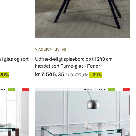
VIADURINI LIVING
i glas og sort
Udtrækkeligt spisebord op til 240 cm i
hærdet sort Fumé-glas - Fener
kr 7.545,35
 20%
kr 9.431,65
- 20%