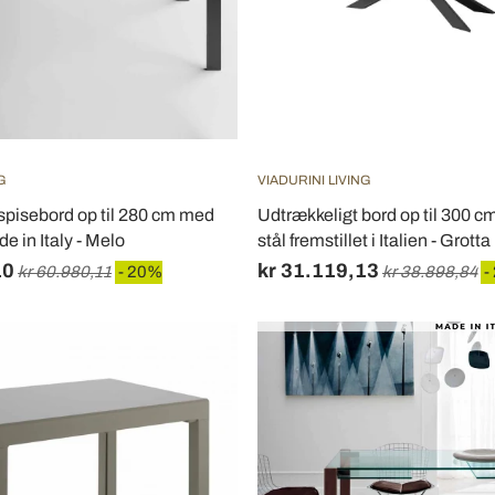
G
VIADURINI LIVING
spisebord op til 280 cm med
Udtrækkeligt bord op til 300 cm 
e in Italy - Melo
stål fremstillet i Italien - Grotta
10
kr 31.119,13
kr 60.980,11
- 20%
kr 38.898,84
-