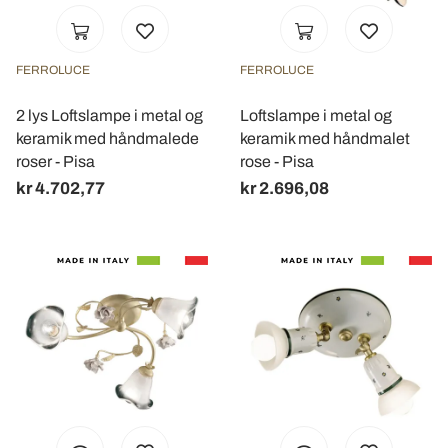
FERROLUCE
FERROLUCE
2 lys Loftslampe i metal og
Loftslampe i metal og
keramik med håndmalede
keramik med håndmalet
roser - Pisa
rose - Pisa
kr 4.702,77
kr 2.696,08