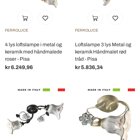
FERROLUCE
FERROLUCE
4 lys loftslampe i metal og
Loftslampe 3 lys Metal og
keramik med håndmalede
keramik Håndmalet rød
roser - Pisa
tråd - Pisa
kr 6.249,96
kr 5.836,34