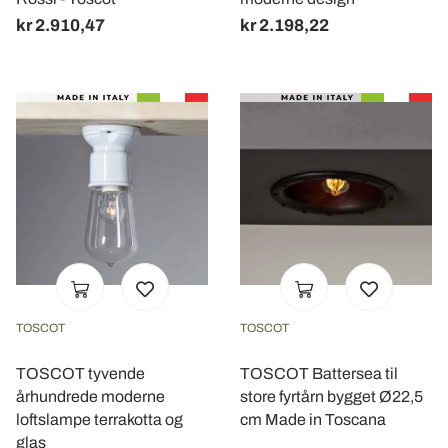
kr 2.910,47
kr 2.198,22
TOSCOT
TOSCOT
TOSCOT tyvende
TOSCOT Battersea til
århundrede moderne
store fyrtårn bygget Ø22,5
loftslampe terrakotta og
cm Made in Toscana
glas