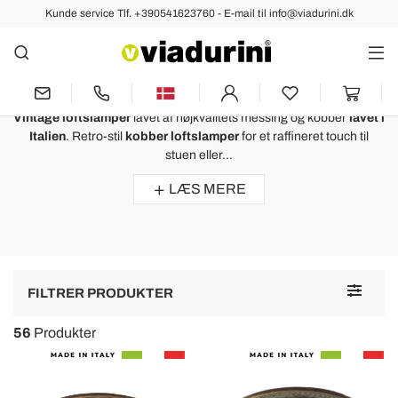
Kunde service Tlf. +390541623760 - E-mail til info@viadurini.dk
Loftsbelysning
Vintage Loftslamper og Retro
Loftslamper - Made in Italy
Vintage loftslamper
lavet af højkvalitets messing og kobber
lavet i
Italien
. Retro-stil
kobber loftslamper
for et raffineret touch til
stuen eller...
LÆS MERE
Toggle
FILTRER PRODUKTER
navigat
56
Produkter