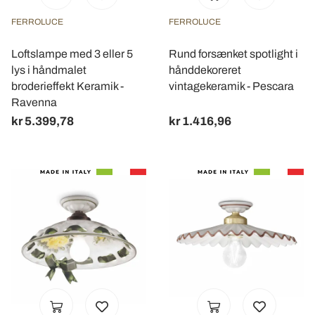
FERROLUCE
FERROLUCE
Loftslampe med 3 eller 5
Rund forsænket spotlight i
lys i håndmalet
hånddekoreret
broderieffekt Keramik -
vintagekeramik - Pescara
Ravenna
kr 5.399,78
kr 1.416,96