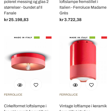
poleret messing og glas 2
loftslampe fremstillet i
størrelser - bundet af Il
Italien - Ferroluce Madame
Fanale
Grès
kr 25.198,83
kr 3.722,38
FERROLUCE
FERROLUCE
Cirkelformet loftslampe i
Vintage loftlampe i keramik