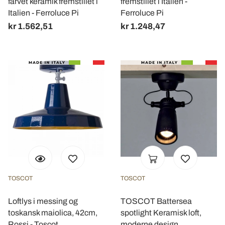
farvet keramik fremstillet i
fremstillet i Italien -
Italien - Ferroluce Pi
Ferroluce Pi
kr 1.562,51
kr 1.248,47
TOSCOT
TOSCOT
Loftlys i messing og
TOSCOT Battersea
toskansk maiolica, 42cm,
spotlight Keramisk loft,
Rossi - Toscot
moderne design