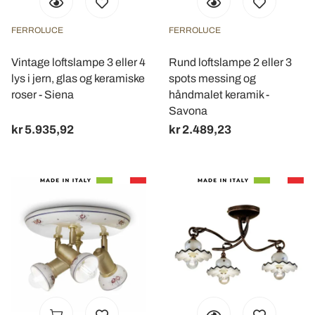
FERROLUCE
FERROLUCE
Vintage loftslampe 3 eller 4
Rund loftslampe 2 eller 3
lys i jern, glas og keramiske
spots messing og
roser - Siena
håndmalet keramik -
Savona
kr 5.935,92
kr 2.489,23