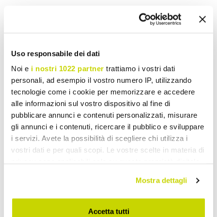
Vintage
Loftslampe i jern og
håndværksloftslampe i jern
hånddekoreret råkeramik -
og hånddekoreret keramik -
Bologna
Chieti
Uso responsabile dei dati
kr 4.541,90
kr 2.428,01
Noi e
i nostri 1022 partner
trattiamo i vostri dati
personali, ad esempio il vostro numero IP, utilizzando
tecnologie come i cookie per memorizzare e accedere
alle informazioni sul vostro dispositivo al fine di
pubblicare annunci e contenuti personalizzati, misurare
gli annunci e i contenuti, ricercare il pubblico e sviluppare
i servizi. Avete la possibilità di scegliere chi utilizza i
vostri dati e per quali scopi. Le vostre scelte in materia di
privacy sono applicabili solo su questa proprietà digitale
in cui avete effettuato le vostre scelte. È possibile
Mostra dettagli
modificare o revocare il proprio consenso in qualsiasi
momento dalla Dichiarazione sui cookie o facendo clic
FERROLUCE
FERROLUCE
sull'icona di attivazione della privacy.
Accetta tutti