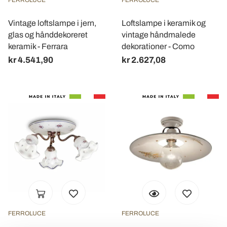
FERROLUCE
FERROLUCE
Vintage loftslampe i jern,
Loftslampe i keramik og
glas og hånddekoreret
vintage håndmalede
keramik - Ferrara
dekorationer - Como
kr 4.541,90
kr 2.627,08
FERROLUCE
FERROLUCE