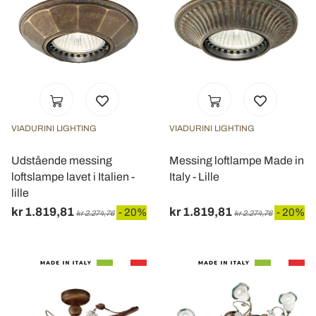
VIADURINI LIGHTING
VIADURINI LIGHTING
Udstående messing
Messing loftlampe Made in
loftslampe lavet i Italien -
Italy - Lille
lille
kr 1.819,81
kr 1.819,81
- 20%
- 20%
kr 2.274,76
kr 2.274,76