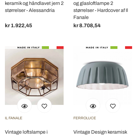
keramik og håndlavet jern 2
og glasloftlampe 2
con altre informazioni che ha fornito loro o che hanno
størrelser - Alessandria
størrelser - Hardcover af Il
raccolto dal suo utilizzo dei loro servizi.
Fanale
kr 1.922,45
kr 8.708,54
IL FANALE
FERROLUCE
Vintage loftslampe i
Vintage Design keramisk