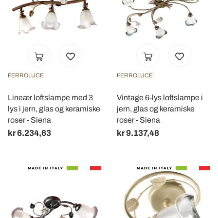
FERROLUCE
FERROLUCE
Lineær loftslampe med 3
Vintage 6-lys loftslampe i
lys i jern, glas og keramiske
jern, glas og keramiske
roser - Siena
roser - Siena
kr 6.234,63
kr 9.137,48