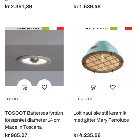
kr 2.351,39
kr 1.539,48
TOSCOT
FERROLUCE
TOSCOT Battersea fyrtårn
Loft nautiske stil keramik
forsænket diameter 14 cm
med gitter Mary Ferroluce
Made in Toscana
kr 965,07
kr 4.235,56