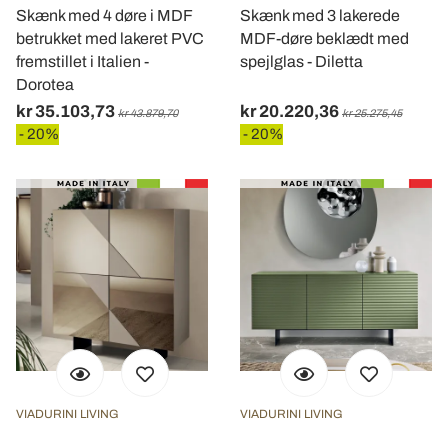
Skænk med 4 døre i MDF
Skænk med 3 lakerede
betrukket med lakeret PVC
MDF-døre beklædt med
fremstillet i Italien -
spejlglas - Diletta
Dorotea
kr 35.103,73
kr 20.220,36
kr 43.879,70
kr 25.275,45
- 20%
- 20%
VIADURINI LIVING
VIADURINI LIVING