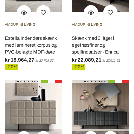
VIADURINI LIVING
VIADURINI LIVING
Estella indendørs skænk
Skænk med 3 låger i
med lamineret korpus og
egetræsfiner og
PVC-belagte MDF-døre
spejlindsatser - Enrica
kr 18.964,27
kr 22.089,21
kr 23.705,32
kr 27.611,51
- 20%
- 20%