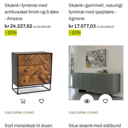
Skænk i fyrretræ med
Skænk i gammelt, naturligt
antikvasket finish og 6 døre
fyrretræ med spejldøre -
- Airasca
Agnone
kr 24.227,62
kr 17.077,03
kr 30.284,56
kr 21.346,23
- 20%
- 20%
VIADURINI LIVING
VIADURINI LIVING
Sort metalskab til stuen
Stue skænk med stålbund