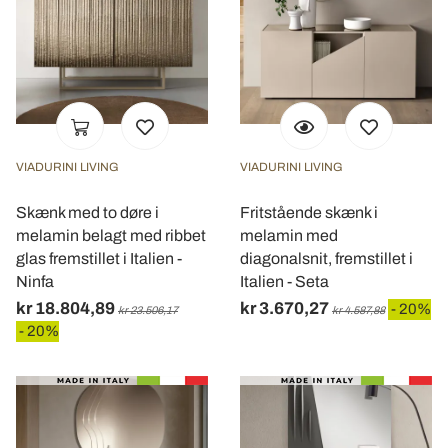
VIADURINI LIVING
VIADURINI LIVING
Skænk med to døre i
Fritstående skænk i
melamin belagt med ribbet
melamin med
glas fremstillet i Italien -
diagonalsnit, fremstillet i
Ninfa
Italien - Seta
kr 18.804,89
kr 3.670,27
- 20%
kr 23.506,17
kr 4.587,88
- 20%