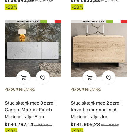
kr 28.841,59
kr 34.533,88
kr 36.051,99
kr 43.167,37
- 20%
- 20%
VIADURINI LIVING
VIADURINI LIVING
Stue skænk med 3 døre i
Stue skænk med 2 døre i
Carrara Marmor Finish
travertin marmor finish
Made in Italy - Finn
Made in Italy - Jon
kr 30.747,14
kr 31.905,23
kr 38.433,95
kr 39.881,56
- 20%
- 20%