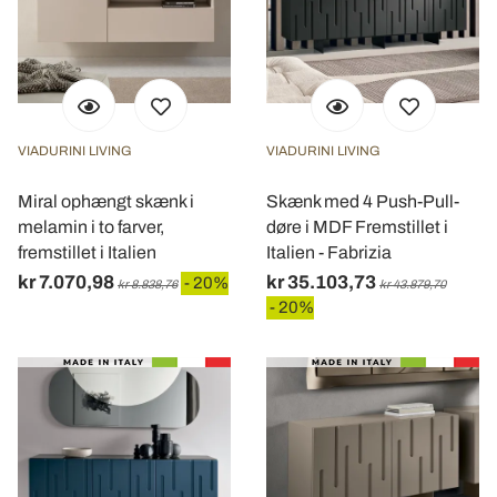
VIADURINI LIVING
VIADURINI LIVING
Miral ophængt skænk i
Skænk med 4 Push-Pull-
melamin i to farver,
døre i MDF Fremstillet i
fremstillet i Italien
Italien - Fabrizia
kr 7.070,98
kr 35.103,73
- 20%
kr 8.838,76
kr 43.879,70
- 20%