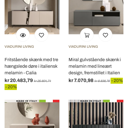
VIADURINI LIVING
VIADURINI LIVING
Fritstående skænk med tre
Miral gulvstående skænk i
hængslede døre i italiensk
melamin med lineært
melamin - Calia
design, fremstillet i Italien
kr 20.483,79
kr 7.070,98
- 20%
kr 25.604,74
kr 8.838,76
- 20%