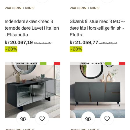
VIADURINI LIVING
VIADURINI LIVING
Indendørs skænk med 3
Skænk til stue med 3 MDF-
ternede døre Lavet i Italien
døre fås i forskellige finish -
- Elisabetta
Elettra
kr 20.067,19
kr 21.059,77
kr 25.083,93
kr 26.324,77
- 20%
- 20%