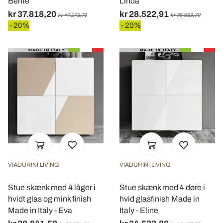
Bente
Linda
kr 37.818,20
kr 28.522,91
kr 47.272,71
kr 35.653,70
- 20%
- 20%
VIADURINI LIVING
VIADURINI LIVING
Stue skænk med 4 låger i
Stue skænk med 4 døre i
hvidt glas og mink finish
hvid glasfinish Made in
Made in Italy - Eva
Italy - Eline