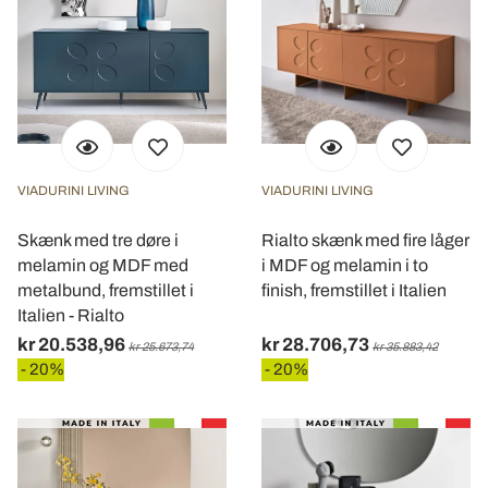
VIADURINI LIVING
VIADURINI LIVING
Skænk med tre døre i
Rialto skænk med fire låger
melamin og MDF med
i MDF og melamin i to
metalbund, fremstillet i
finish, fremstillet i Italien
Italien - Rialto
kr 20.538,96
kr 28.706,73
kr 25.673,74
kr 35.883,42
- 20%
- 20%