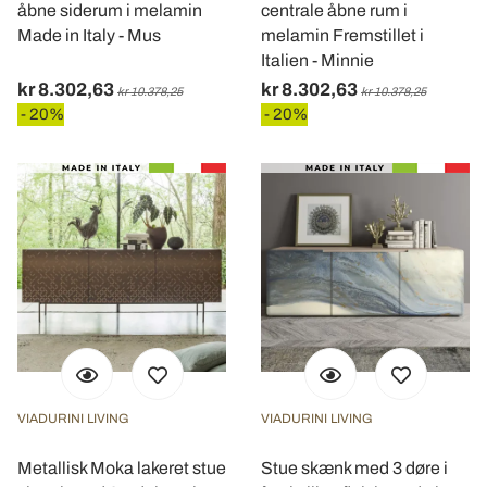
åbne siderum i melamin
centrale åbne rum i
Made in Italy - Mus
melamin Fremstillet i
Italien - Minnie
kr 8.302,63
kr 8.302,63
kr 10.378,25
kr 10.378,25
- 20%
- 20%
VIADURINI LIVING
VIADURINI LIVING
Metallisk Moka lakeret stue
Stue skænk med 3 døre i