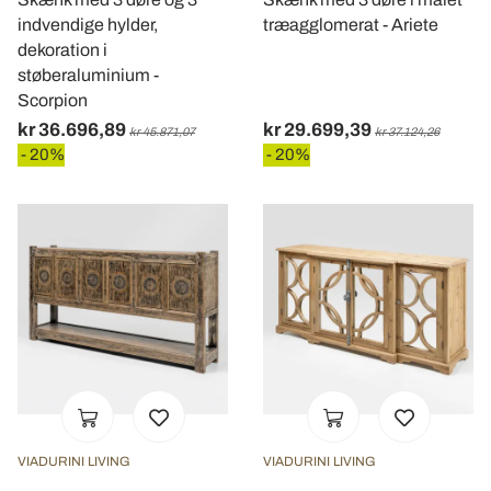
indvendige hylder,
træagglomerat - Ariete
dekoration i
støberaluminium -
Scorpion
kr 36.696,89
kr 29.699,39
kr 45.871,07
kr 37.124,26
- 20%
- 20%
VIADURINI LIVING
VIADURINI LIVING