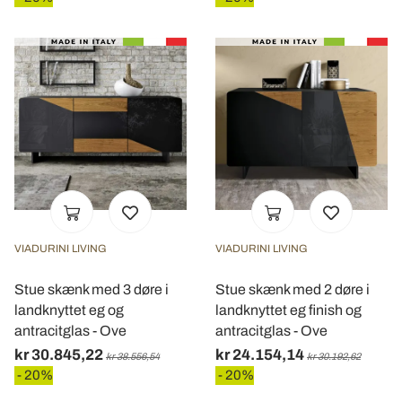
VIADURINI LIVING
VIADURINI LIVING
Stue skænk med 3 døre i
Stue skænk med 2 døre i
landknyttet eg og
landknyttet eg finish og
antracitglas - Ove
antracitglas - Ove
kr 30.845,22
kr 24.154,14
kr 38.556,54
kr 30.192,62
- 20%
- 20%