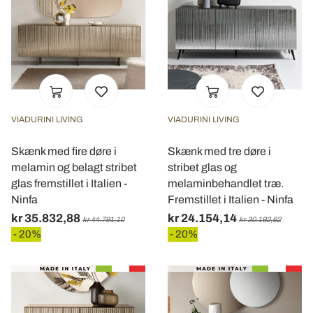
VIADURINI LIVING
VIADURINI LIVING
Skænk med fire døre i
Skænk med tre døre i
melamin og belagt stribet
stribet glas og
glas fremstillet i Italien -
melaminbehandlet træ.
Ninfa
Fremstillet i Italien - Ninfa
kr 35.832,88
kr 24.154,14
kr 44.791,10
kr 30.192,62
- 20%
- 20%