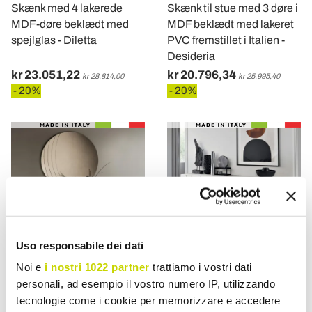
Skænk med 4 lakerede
Skænk til stue med 3 døre i
MDF-døre beklædt med
MDF beklædt med lakeret
spejlglas - Diletta
PVC fremstillet i Italien -
Desideria
kr 23.051,22
kr 20.796,34
kr 28.814,00
kr 25.995,40
- 20%
- 20%
Uso responsabile dei dati
Noi e
i nostri 1022 partner
trattiamo i vostri dati
personali, ad esempio il vostro numero IP, utilizzando
VIADURINI LIVING
VIADURINI LIVING
tecnologie come i cookie per memorizzare e accedere