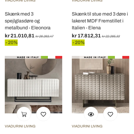
VIADURINI LIVING
VIADURINI LIVING
Skænk med 3
Skænk til stue med 3 døre i
spejlglasdøre og
lakeret MDF Fremstillet i
metalbund - Eleonora
Italien - Elena
kr 21.010,81
kr 17.812,31
kr 26.263,47
kr 22.265,33
- 20%
- 20%
VIADURINI LIVING
VIADURINI LIVING