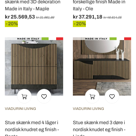
skænk med 3D dekoration
forskellige finish Made in
Made in Italy - Maple
Italy - Ole
kr 25.569,53
kr 37.291,18
kr 31.961,89
kr 46.614,05
- 20%
- 20%
VIADURINI LIVING
VIADURINI LIVING
Stue skænk med 4 låger i
Stue skænk med 3 døre i
nordisk knudret eg finish -
nordisk knudet eg finish -