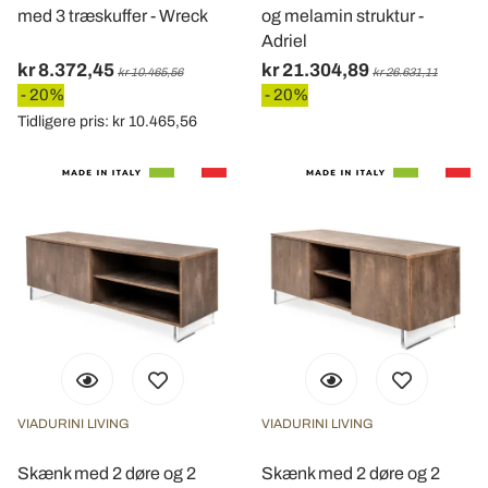
med 3 træskuffer - Wreck
og melamin struktur -
Adriel
kr 8.372,45
kr 21.304,89
kr 10.465,56
kr 26.631,11
- 20%
- 20%
Tidligere pris: kr 10.465,56
VIADURINI LIVING
VIADURINI LIVING
Skænk med 2 døre og 2
Skænk med 2 døre og 2