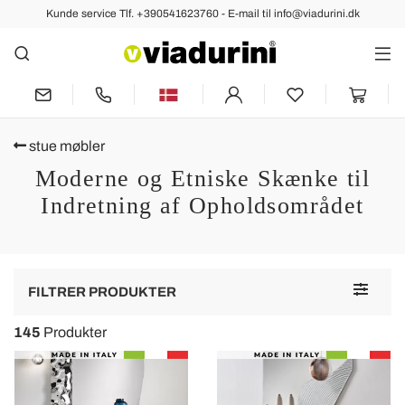
Kunde service Tlf. +390541623760 - E-mail til info@viadurini.dk
stue møbler
Moderne og Etniske Skænke til
Indretning af Opholdsområdet
Toggle
FILTRER PRODUKTER
navigat
145
Produkter