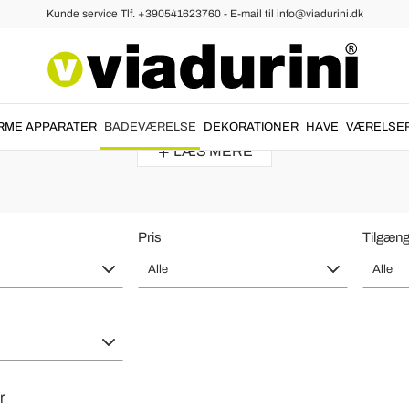
Kunde service Tlf. +390541623760 - E-mail til info@viadurini.dk
haner
- Vintage og Moderne Design til T
dit badeværelse i
moderne
og
vintage stil
. Højkvalitetsmaterialer til
vandh
RME APPARATER
BADEVÆRELSE
DEKORATIONER
HAVE
VÆRELSE
LÆS MERE
Pris
Tilgæng
Alle
Alle
r