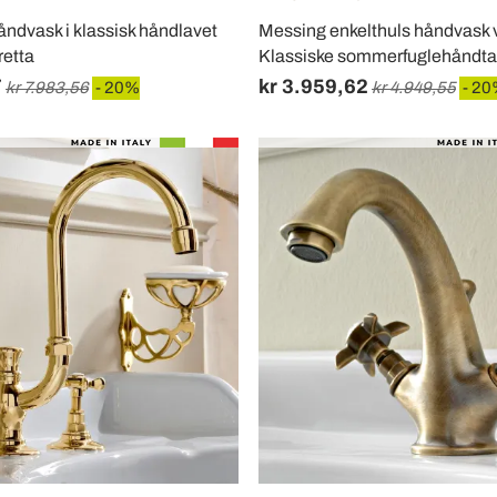
håndvask i klassisk håndlavet
Messing enkelthuls håndvask
retta
Klassiske sommerfuglehåndtag
7
kr 3.959,62
kr 7.983,56
- 20%
kr 4.949,55
- 2