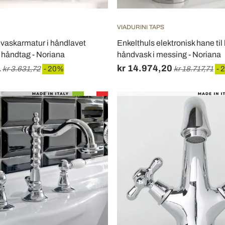
VIADURINI TAPS
vaskarmatur i håndlavet
Enkelthuls elektronisk hane til k
håndtag - Noriana
håndvask i messing - Noriana
1
kr 14.974,20
kr 3.631,72
- 20%
kr 18.717,71
- 