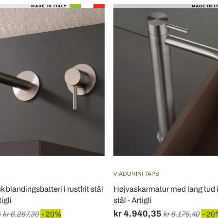
VIADURINI TAPS
 blandingsbatteri i rustfrit stål
Højvaskarmatur med lang tud i
igli
stål - Artigli
6
kr 4.940,35
kr 6.267,30
- 20%
kr 6.175,40
- 20