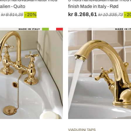
Italien - Quito
finish Made in Italy - Rød
kr 8.268,61
kr 9.914,35
- 20%
kr 10.335,73
- 
VIADURINI TAPS