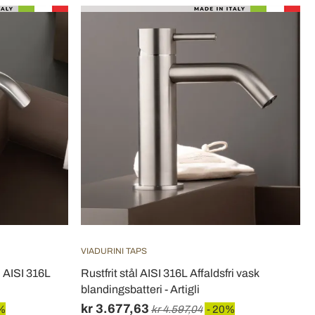
VIADURINI TAPS
 AISI 316L
Rustfrit stål AISI 316L Affaldsfri vask
blandingsbatteri - Artigli
kr 3.677,63
%
kr 4.597,04
- 20%