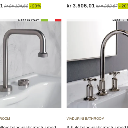
71
kr 3.506,01
kr 24.134,62
- 20%
kr 4.382,57
- 2
HROOM
VIADURINI BATHROOM
llers håndvaskarmatur med
3-huls håndvaskarmatur med hø