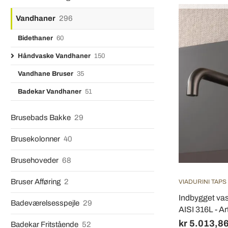
Vandhaner
296
Bidethaner
60
Håndvaske Vandhaner
150
Vandhane Bruser
35
Badekar Vandhaner
51
Brusebads Bakke
29
Brusekolonner
40
Brusehoveder
68
Bruser Afføring
2
VIADURINI TAPS
Indbygget vask
Badeværelsesspejle
29
AISI 316L - Art
kr 5.013,8
Badekar Fritstående
52