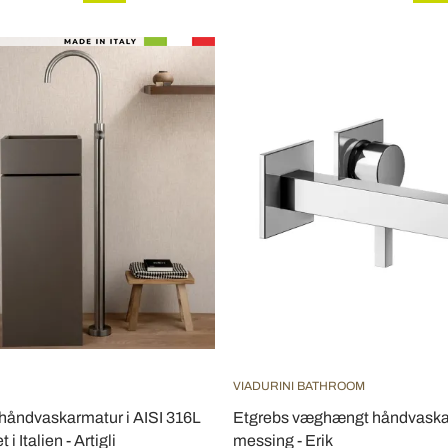
VIADURINI BATHROOM
håndvaskarmatur i AISI 316L
Etgrebs væghængt håndvaska
 i Italien - Artigli
messing - Erik