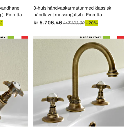
 vandhane
3-huls håndvaskarmatur med klassisk
 - Fioretta
håndlavet messingafløb - Fioretta
kr 5.706,46
0%
kr 7.133,09
- 20%