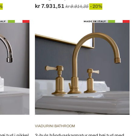
kr 7.931,51
0%
kr 9.914,35
- 20%
VIADURINI BATHROOM
j tud i nikkel
3-huls håndvaskarmatur med høj tud med