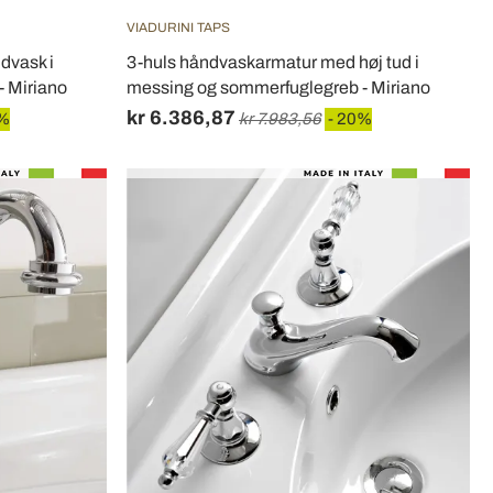
VIADURINI TAPS
ndvask i
3-huls håndvaskarmatur med høj tud i
 Miriano
messing og sommerfuglegreb - Miriano
kr 6.386,87
0%
kr 7.983,56
- 20%