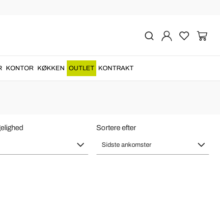
rendy Badeværelse
aner til håndvask
lavet af
messing sølv
og
guld
....
R
KONTOR
KØKKEN
OUTLET
KONTRAKT
elighed
Sortere efter
Sidste ankomster