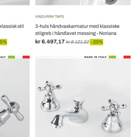
VIADURINI TAPS
lassisk stil
3-huls håndvaskarmatur med klassiske
stilgreb i håndlavet messing - Noriana
kr 6.497,17
20%
kr 8.121,52
- 20%