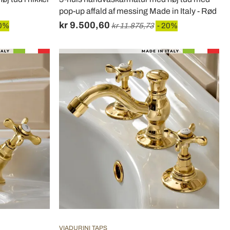
pop-up affald af messing Made in Italy - Rød
kr 9.500,60
20%
kr 11.875,73
- 20%
VIADURINI TAPS