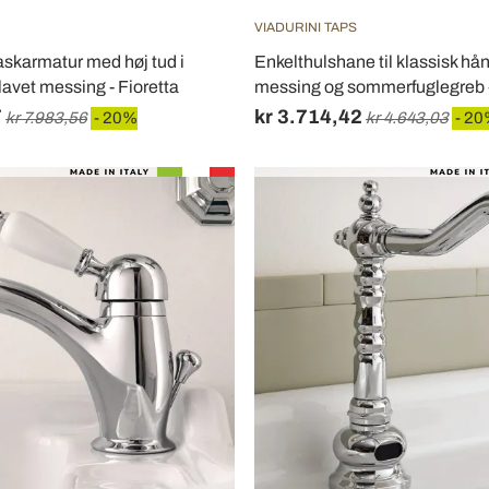
VIADURINI TAPS
skarmatur med høj tud i
Enkelthulshane til klassisk hå
lavet messing - Fioretta
messing og sommerfuglegreb -
7
kr 3.714,42
kr 7.983,56
- 20%
kr 4.643,03
- 2