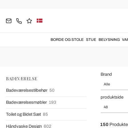
Hjemmeside
BADEVÆRELSE
Vandhaner
Håndvaske Vand
Håndvaskarmatur 
Håndvaskarmatur
italienske luksus til at dekorere 
BORDE OG STOLE
STUE
BELYSNING
VA
Brand
BADEVÆRELSE
Alle
Badeværelsestilbehør
50
produktside
Badeværelsesmøbler
193
48
Toilet og Bidet Sæt
85
150
Produkte
Håndvaske Design
602