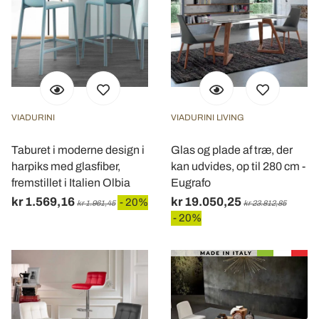
VIADURINI
VIADURINI LIVING
Taburet i moderne design i
Glas og plade af træ, der
harpiks med glasfiber,
kan udvides, op til 280 cm -
fremstillet i Italien Olbia
Eugrafo
kr 1.569,16
kr 19.050,25
- 20%
kr 1.961,45
kr 23.812,85
- 20%