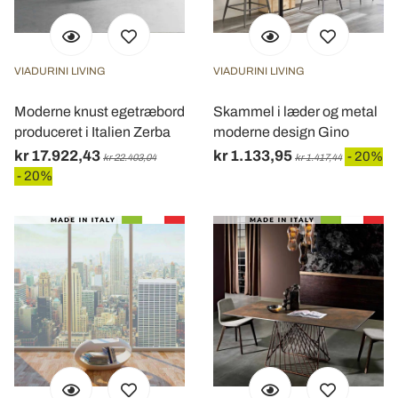
VIADURINI LIVING
VIADURINI LIVING
Moderne knust egetræbord
Skammel i læder og metal
produceret i Italien Zerba
moderne design Gino
kr 17.922,43
kr 1.133,95
- 20%
kr 22.403,04
kr 1.417,44
- 20%