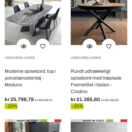
VIADURINI LIVING
VIADURINI LIVING
Moderne spisebord, top i
Rundt udtrækkeligt
porcelænsstentøj -
spisebord med træplade
Meduno
Fremstillet i Italien -
Crodino
kr 25.798,76
kr 21.385,60
kr 32.248,44
kr 26.732,00
- 20%
- 20%