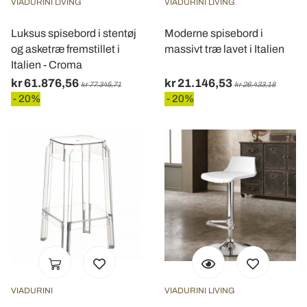
VIADURINI LIVING
VIADURINI LIVING
Luksus spisebord i stentøj
Moderne spisebord i
og asketræ fremstillet i
massivt træ lavet i Italien
Italien - Croma
kr 61.876,56
kr 21.146,53
kr 77.345,71
kr 26.433,18
- 20%
- 20%
VIADURINI
VIADURINI LIVING