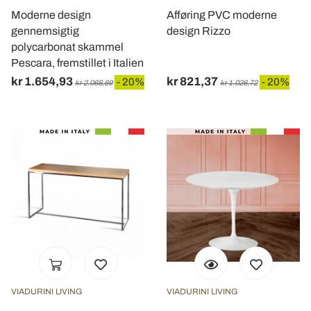
Moderne design
Afføring PVC moderne
gennemsigtig
design Rizzo
polycarbonat skammel
Pescara, fremstillet i Italien
kr 1.654,93
kr 821,37
- 20%
- 20%
kr 2.068,69
kr 1.026,72
VIADURINI LIVING
VIADURINI LIVING