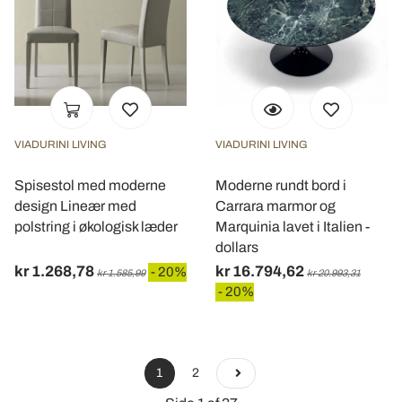
VIADURINI LIVING
VIADURINI LIVING
Spisestol med moderne
Moderne rundt bord i
design Lineær med
Carrara marmor og
polstring i økologisk læder
Marquinia lavet i Italien -
dollars
kr 1.268,78
kr 16.794,62
- 20%
kr 1.585,99
kr 20.993,31
- 20%
1
2