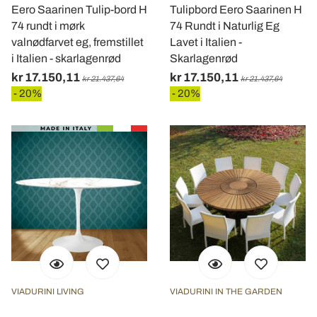
Eero Saarinen Tulip-bord H
Tulipbord Eero Saarinen H
74 rundt i mørk
74 Rundt i Naturlig Eg
valnødfarvet eg, fremstillet
Lavet i Italien -
i Italien - skarlagenrød
Skarlagenrød
kr 17.150,11
kr 17.150,11
kr 21.437,64
kr 21.437,64
- 20%
- 20%
VIADURINI LIVING
VIADURINI IN THE GARDEN