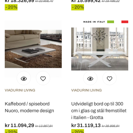
kr 18.326,99
kr 15.599,42
kr 22.908,70
kr 19.499,22
- 20%
- 20%
VIADURINI LIVING
VIADURINI LIVING
Kaffebord / spisebord
Udvideligt bord op til 300
Nuoro, moderne design
cm i glas og stål fremstillet
i Italien - Grotta
kr 11.094,29
kr 31.119,13
kr 13.867,84
kr 38.898,84
- 20%
- 20%