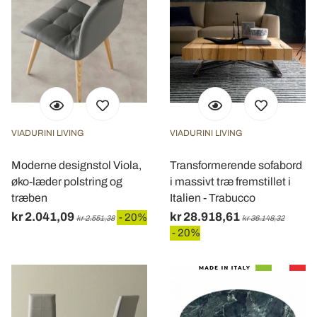
VIADURINI LIVING
VIADURINI LIVING
Moderne designstol Viola,
Transformerende sofabord
øko-læder polstring og
i massivt træ fremstillet i
træben
Italien - Trabucco
kr 2.041,09
kr 28.918,61
- 20%
kr 2.551,38
kr 36.148,32
- 20%