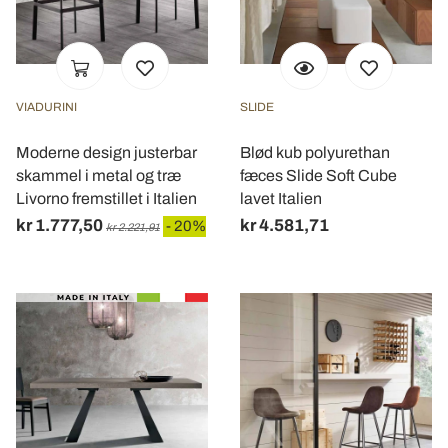
VIADURINI
SLIDE
Moderne design justerbar
Blød kub polyurethan
skammel i metal og træ
fæces Slide Soft Cube
Livorno fremstillet i Italien
lavet Italien
kr 1.777,50
kr 4.581,71
- 20%
kr 2.221,91