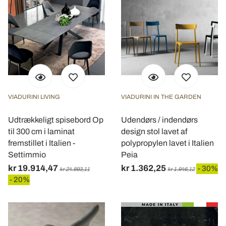
VIADURINI LIVING
VIADURINI IN THE GARDEN
Udtrækkeligt spisebord Op
Udendørs / indendørs
til 300 cm i laminat
design stol lavet af
fremstillet i Italien -
polypropylen lavet i Italien
Settimmio
Peia
kr 19.914,47
kr 1.362,25
- 30%
kr 24.893,11
kr 1.946,12
- 20%