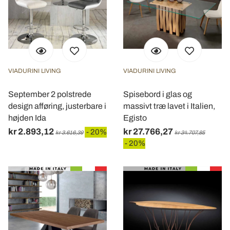
VIADURINI LIVING
VIADURINI LIVING
September 2 polstrede
Spisebord i glas og
design afføring, justerbare i
massivt træ lavet i Italien,
højden Ida
Egisto
kr 2.893,12
kr 27.766,27
- 20%
kr 3.616,39
kr 34.707,85
- 20%