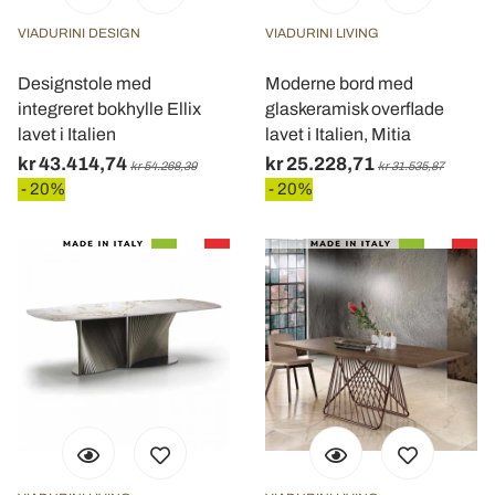
VIADURINI DESIGN
VIADURINI LIVING
Designstole med
Moderne bord med
integreret bokhylle Ellix
glaskeramisk overflade
lavet i Italien
lavet i Italien, Mitia
kr 43.414,74
kr 25.228,71
kr 54.268,39
kr 31.535,87
- 20%
- 20%