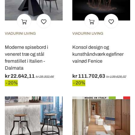
VIADURINI LIVING
VIADURINI LIVING
Moderne spisebord i
Konsol design og
veneret træ og stål
kunsthåndværk egefiner
fremstillet i Italien -
valnød Fenice
Dalmata
kr 22.642,11
kr 111.702,63
kr 28.302,66
kr 139.628,32
- 20%
- 20%