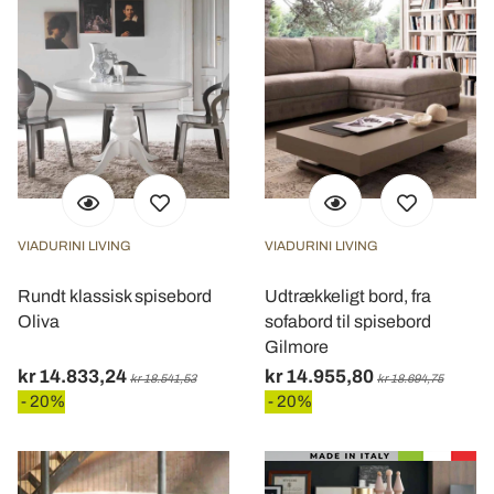
VIADURINI LIVING
VIADURINI LIVING
Rundt klassisk spisebord
Udtrækkeligt bord, fra
Oliva
sofabord til spisebord
Gilmore
kr 14.833,24
kr 14.955,80
kr 18.541,53
kr 18.694,75
- 20%
- 20%