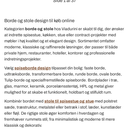
Side 1 af 37
Borde og stole design til køb online
Kategorien
borde og stole
hos Viadurini er skabt til dig, der ønsker
at indrette spisestue, køkken, stue eller contract-projekter med
møbler i høj kvalitet og et elegant design. Sortimentet omfatter
moderne, klassiske og raffinerede løsninger, der passer til både
private hjem, restauranter, hoteller, kontorer og professionelle
indretningsprojekter.
Vælg
spiseborde design
tilpasset din bolig: faste borde,
udtræksborde, transformerbare borde, runde borde, ovale borde,
Tulip-borde og specialfremstillede spiseborde. Bordplader i træ,
glas, marmor, keramik, porcelænsstentøj, HPL og metal giver
mulighed for at skabe et funktionelt, holdbart og stilfuldt rum.
Kombinér bordet med
stole til spisestue og stue
med polstret
sæde, træstruktur, metalstel eller betræk i stof, læder, kunstlæder
eller fløjl. De rigtige stole øger komforten i hverdagen og
fremhæver rummets stil, fra minimalistisk og moderne til mere
klassisk og dekorativ.