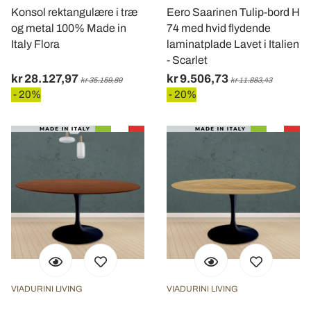
Konsol rektangulære i træ
Eero Saarinen Tulip-bord H
og metal 100% Made in
74 med hvid flydende
Italy Flora
laminatplade Lavet i Italien
- Scarlet
kr 28.127,97
kr 9.506,73
kr 35.159,89
kr 11.883,43
- 20%
- 20%
VIADURINI LIVING
VIADURINI LIVING