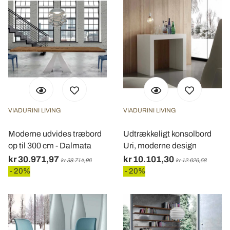
VIADURINI LIVING
VIADURINI LIVING
Moderne udvides træbord
Udtrækkeligt konsolbord
op til 300 cm - Dalmata
Uri, moderne design
kr 30.971,97
kr 10.101,30
kr 38.714,96
kr 12.626,58
- 20%
- 20%