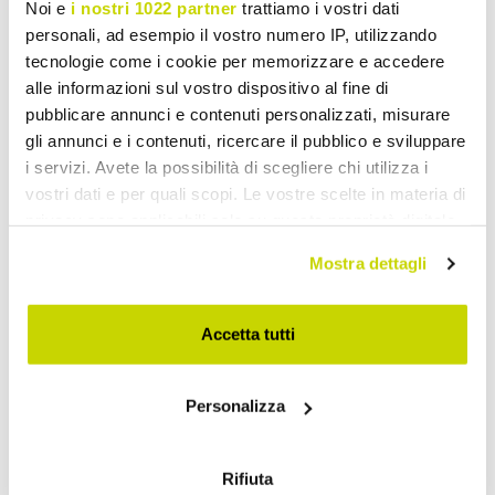
Hvid udtrækkeligt
Moderne udtrækkeligt
Noi e
i nostri 1022 partner
trattiamo i vostri dati
spisebord Rico med stel af
spisebord med hærdet
personali, ad esempio il vostro numero IP, utilizzando
massivt træ
glasplade Iside
tecnologie come i cookie per memorizzare e accedere
kr 20.521,30
kr 18.639,56
alle informazioni sul vostro dispositivo al fine di
kr 25.651,66
kr 23.299,49
- 20%
- 20%
pubblicare annunci e contenuti personalizzati, misurare
gli annunci e i contenuti, ricercare il pubblico e sviluppare
i servizi. Avete la possibilità di scegliere chi utilizza i
vostri dati e per quali scopi. Le vostre scelte in materia di
privacy sono applicabili solo su questa proprietà digitale
in cui avete effettuato le vostre scelte. È possibile
Mostra dettagli
modificare o revocare il proprio consenso in qualsiasi
momento dalla Dichiarazione sui cookie o facendo clic
sull'icona di attivazione della privacy.
Accetta tutti
Con il tuo consenso, vorremmo anche:
Personalizza
raccogliere informazioni sulla tua posizione
VIADURINI LIVING
VIADURINI LIVING
geografica, con un'approssimazione di qualche
metro,
Strækbare tabel finerede
Udtrækkeligt bord i træ,
Rifiuta
Identificare il tuo dispositivo, scansionandolo