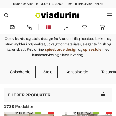
Kunde service Tlf. +390541623760 - E-mail til info@viadurini.dk
Borde og stole design til spisestue,
køkken og stue
Anmeldelser :
Gennemsnitlig Vurdering : 5,0
Oplev
borde og stole design
fra Viadurini til spisestue, køkken og
stue: møbler i høj kvalitet, udvalgt for materialer, elegante finish og
Moderne bord, der kan udvides op til 260/280 cm i træ og metal
M
italiensk stil. Køb online
spiseborde design
og
spisestole
med
Teramo
kundeservice og sikker levering.
W
le produit correspond à mes attentes
E
I
Spiseborde
Stole
Konsolborde
Taburett
Toggle
FILTRER PRODUKTER
navigat
1738
Produkter