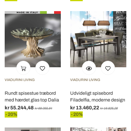
VIADURINI LIVING
VIADURINI LIVING
Rundt spisestue træbord
Udvideligt spisebord
med hærdet glas top Dalia
Filadelfia, moderne design
kr 55.244,48
kr 13.460,22
kr 69.055,64
kr 16.825,28
- 20%
- 20%