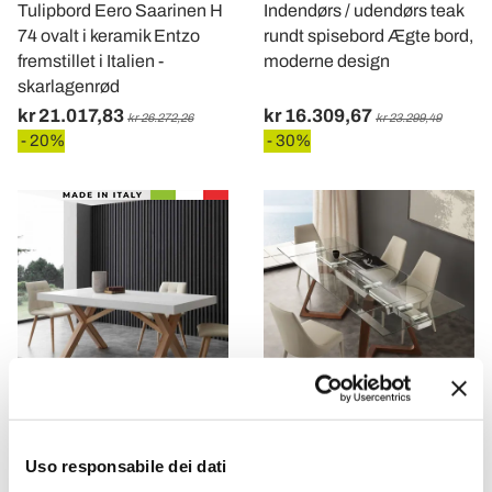
Tulipbord Eero Saarinen H
Indendørs / udendørs teak
74 ovalt i keramik Entzo
rundt spisebord Ægte bord,
fremstillet i Italien -
moderne design
skarlagenrød
kr 21.017,83
kr 16.309,67
kr 26.272,26
kr 23.299,49
- 20%
- 30%
VIADURINI LIVING
VIADURINI LIVING
Uso responsabile dei dati