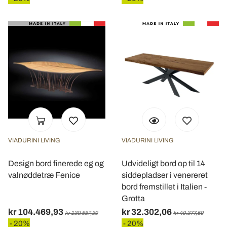
VIADURINI LIVING
VIADURINI LIVING
Design bord finerede eg og
Udvideligt bord op til 14
valnøddetræ Fenice
siddepladser i venereret
bord fremstillet i Italien -
Grotta
kr 104.469,93
kr 32.302,06
kr 130.587,39
kr 40.377,59
- 20%
- 20%