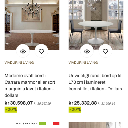
VIADURINI LIVING
VIADURINI LIVING
Moderne ovalt bord i
Udvideligt rundt bord op til
Carrara marmor eller sort
170 cm i lamineret
marquinia lavet i Italien -
fremstillet i Italien - Dollars
dollars
kr 30.598,07
kr 25.332,88
kr 38.247,59
kr 31.666,14
- 20%
- 20%