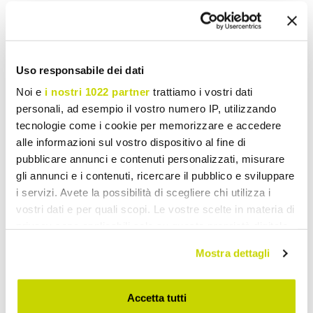
Uso responsabile dei dati
Noi e
i nostri 1022 partner
trattiamo i vostri dati
personali, ad esempio il vostro numero IP, utilizzando
tecnologie come i cookie per memorizzare e accedere
alle informazioni sul vostro dispositivo al fine di
pubblicare annunci e contenuti personalizzati, misurare
gli annunci e i contenuti, ricercare il pubblico e sviluppare
VIADURINI IN THE GARDEN
VIADURINI IN THE GARDEN
i servizi. Avete la possibilità di scegliere chi utilizza i
vostri dati e per quali scopi. Le vostre scelte in materia di
Havebænk lavet af metal
Lav bænk i udendørs malet
privacy sono applicabili solo su questa proprietà digitale
med forskellige overflader -
aluminium, fremstillet i
in cui avete effettuato le vostre scelte. È possibile
hæftemaskine
Italien - Sybella
Mostra dettagli
modificare o revocare il proprio consenso in qualsiasi
kr 1.814,66
kr 1.340,79
- 30%
- 30%
kr 2.592,36
kr 1.915,46
momento dalla Dichiarazione sui cookie o facendo clic
sull'icona di attivazione della privacy.
Accetta tutti