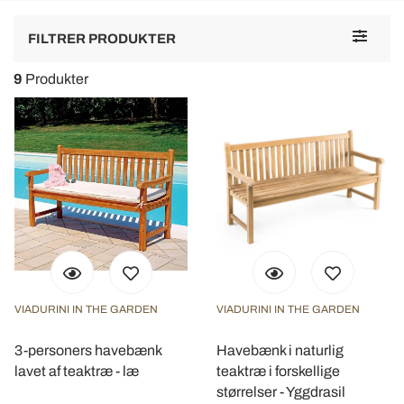
Toggle
FILTRER PRODUKTER
navigat
9
Produkter
VIADURINI IN THE GARDEN
VIADURINI IN THE GARDEN
3-personers havebænk
Havebænk i naturlig
lavet af teaktræ - læ
teaktræ i forskellige
størrelser - Yggdrasil