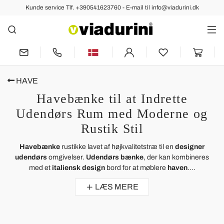
Kunde service Tlf. +390541623760 - E-mail til info@viadurini.dk
HAVE
Havebænke til at Indrette
Udendørs Rum med Moderne og
Rustik Stil
Havebænke
rustikke lavet af højkvalitetstræ til en
designer
udendørs
omgivelser.
Udendørs bænke
, der kan kombineres
med et
italiensk design
bord for at møblere
haven
....
LÆS MERE