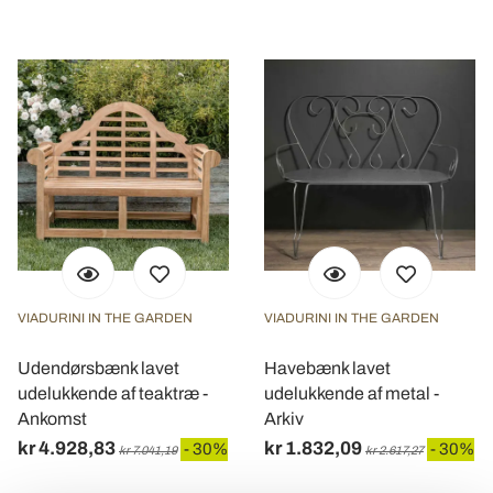
VIADURINI IN THE GARDEN
VIADURINI IN THE GARDEN
Udendørsbænk lavet
Havebænk lavet
udelukkende af teaktræ -
udelukkende af metal -
Ankomst
Arkiv
kr 4.928,83
kr 1.832,09
- 30%
- 30%
kr 7.041,19
kr 2.617,27