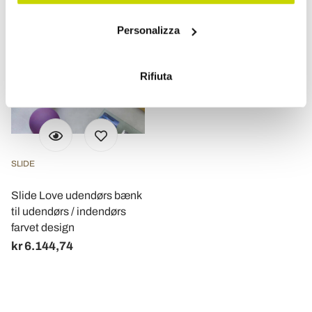
Con il tuo consenso, vorremmo anche:
Personalizza
raccogliere informazioni sulla tua posizione
geografica, con un'approssimazione di qualche
metro,
Rifiuta
Identificare il tuo dispositivo, scansionandolo
attivamente alla ricerca di caratteristiche specifiche
(impronte digitali).
Approfondisci come vengono elaborati i tuoi dati personali
e imposta le tue preferenze nella
sezione dettagli
. Puoi
SLIDE
modificare o ritirare il tuo consenso in qualsiasi momento
dalla Dichiarazione sui cookie.
Slide Love udendørs bænk
til udendørs / indendørs
Utilizziamo i cookie per personalizzare contenuti ed
farvet design
annunci, per fornire funzionalità dei social media e per
kr 6.144,74
analizzare il nostro traffico. Condividiamo inoltre
informazioni sul modo in cui utilizza il nostro sito con i
nostri partner che si occupano di analisi dei dati web,
pubblicità e social media, i quali potrebbero combinarle