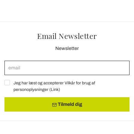
con altre informazioni che ha fornito loro o che hanno
raccolto dal suo utilizzo dei loro servizi.
Email Newsletter
Newsletter
Jeg har læst og accepterer Vilkår for brug af
personoplysninger (
Link
)
Tilmeld dig