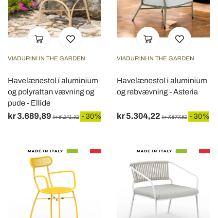
VIADURINI IN THE GARDEN
VIADURINI IN THE GARDEN
Havelænestol i aluminium
Havelænestol i aluminium
og polyrattan vævning og
og rebvævning - Asteria
pude - Ellide
kr 3.689,89
kr 5.304,22
- 30%
- 30%
kr 5.271,32
kr 7.577,51