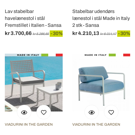
Lav stabelbar
Stabelbar udendørs
havelænestol i stål
lænestol i stål Made in Italy
Fremstillet i Italien - Sansa
2 stk - Sansa
kr 3.700,66
kr 4.210,13
- 30%
- 30%
kr 5.286,65
kr 6.014,47
VIADURINI IN THE GARDEN
VIADURINI IN THE GARDEN