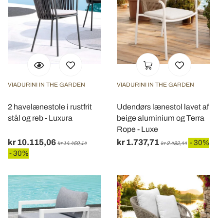
VIADURINI IN THE GARDEN
VIADURINI IN THE GARDEN
2 havelænestole i rustfrit
Udendørs lænestol lavet af
stål og reb - Luxura
beige aluminium og Terra
Rope - Luxe
kr 10.115,06
kr 1.737,71
- 30%
kr 14.450,14
kr 2.482,44
- 30%