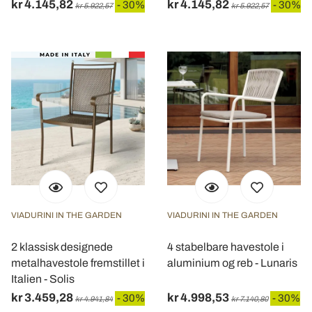
kr 4.145,82
kr 4.145,82
- 30%
- 30%
kr 5.922,57
kr 5.922,57
VIADURINI IN THE GARDEN
VIADURINI IN THE GARDEN
2 klassisk designede
4 stabelbare havestole i
metalhavestole fremstillet i
aluminium og reb - Lunaris
Italien - Solis
kr 3.459,28
kr 4.998,53
- 30%
- 30%
kr 4.941,84
kr 7.140,80