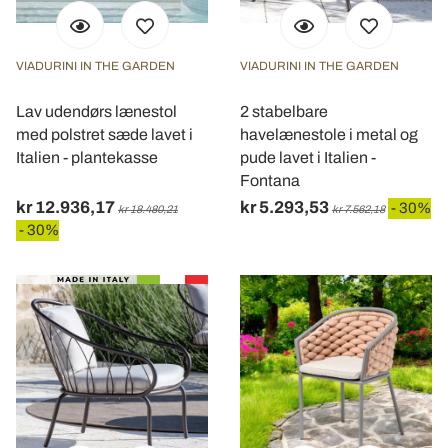
VIADURINI IN THE GARDEN
VIADURINI IN THE GARDEN
Lav udendørs lænestol
2 stabelbare
med polstret sæde lavet i
havelænestole i metal og
Italien - plantekasse
pude lavet i Italien -
Fontana
kr 12.936,17
kr 5.293,53
- 30%
kr 18.480,21
kr 7.562,18
- 30%