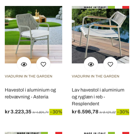
VIADURINI IN THE GARDEN
VIADURINI IN THE GARDEN
Havestol i aluminium og
Lav havestol i aluminium
rebvævning - Asteria
og ryglæn i reb -
Resplendent
kr 3.223,35
kr 6.596,78
- 30%
- 30%
kr 4.604,74
kr 9.424,02