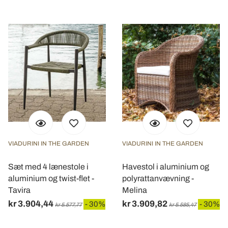
VIADURINI IN THE GARDEN
VIADURINI IN THE GARDEN
Sæt med 4 lænestole i
Havestol i aluminium og
aluminium og twist-flet -
polyrattanvævning -
Tavira
Melina
kr 3.904,44
kr 3.909,82
- 30%
- 30%
kr 5.577,77
kr 5.585,47