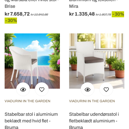
Brise
Mira
kr 7.658,72
kr 1.335,48
- 30%
kr 10.940,99
kr 1.907,76
- 30%
VIADURINI IN THE GARDEN
VIADURINI IN THE GARDEN
Stabelbar stol i aluminium
Stabelbar udendørsstol i
beklædt med hvid flet -
fletbeklædt aluminium -
Bruma
Bruma