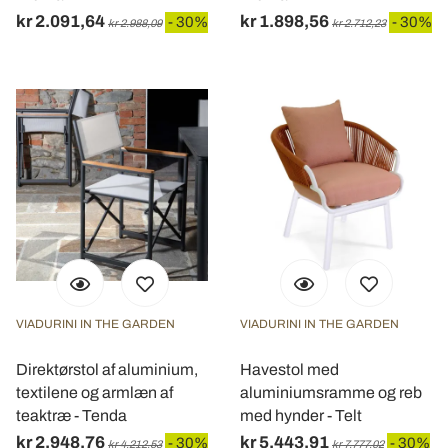
kr 2.091,64
kr 1.898,56
- 30%
- 30%
kr 2.988,09
kr 2.712,23
VIADURINI IN THE GARDEN
VIADURINI IN THE GARDEN
Direktørstol af aluminium,
Havestol med
textilene og armlæn af
aluminiumsramme og reb
teaktræ - Tenda
med hynder - Telt
kr 2.948,76
kr 5.443,91
- 30%
- 30%
kr 4.212,53
kr 7.777,02