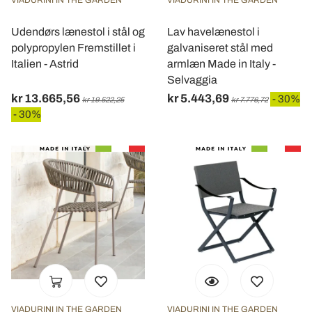
Udendørs lænestol i stål og
Lav havelænestol i
polypropylen Fremstillet i
galvaniseret stål med
Italien - Astrid
armlæn Made in Italy -
Selvaggia
kr 13.665,56
kr 5.443,69
- 30%
kr 19.522,25
kr 7.776,72
- 30%
VIADURINI IN THE GARDEN
VIADURINI IN THE GARDEN