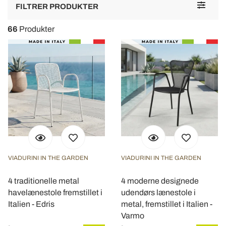
Toggle
FILTRER PRODUKTER
navigat
66
Produkter
VIADURINI IN THE GARDEN
VIADURINI IN THE GARDEN
4 traditionelle metal
4 moderne designede
havelænestole fremstillet i
udendørs lænestole i
Italien - Edris
metal, fremstillet i Italien -
Varmo