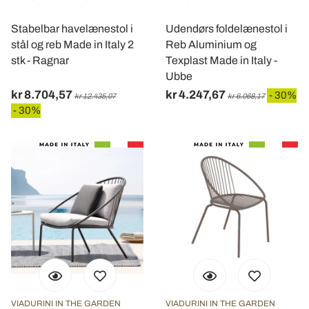
Stabelbar havelænestol i
Udendørs foldelænestol i
stål og reb Made in Italy 2
Reb Aluminium og
stk - Ragnar
Texplast Made in Italy -
Ubbe
kr 8.704,57
kr 4.247,67
- 30%
kr 12.435,07
kr 6.068,17
- 30%
VIADURINI IN THE GARDEN
VIADURINI IN THE GARDEN