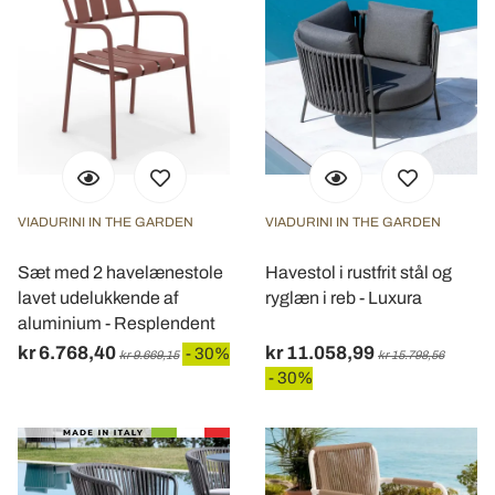
VIADURINI IN THE GARDEN
VIADURINI IN THE GARDEN
Sæt med 2 havelænestole
Havestol i rustfrit stål og
lavet udelukkende af
ryglæn i reb - Luxura
aluminium - Resplendent
kr 6.768,40
kr 11.058,99
- 30%
kr 9.669,15
kr 15.798,56
- 30%