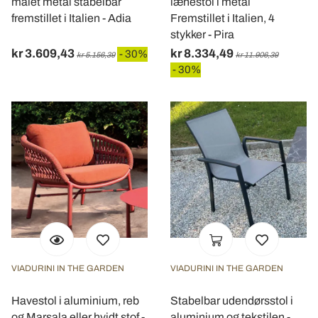
malet metal stabelbar
lænestol i metal
fremstillet i Italien - Adia
Fremstillet i Italien, 4
stykker - Pira
kr 3.609,43
kr 8.334,49
- 30%
kr 5.156,39
kr 11.906,39
- 30%
VIADURINI IN THE GARDEN
VIADURINI IN THE GARDEN
Havestol i aluminium, reb
Stabelbar udendørsstol i
og Marsala eller hvidt stof -
aluminium og tekstilen -