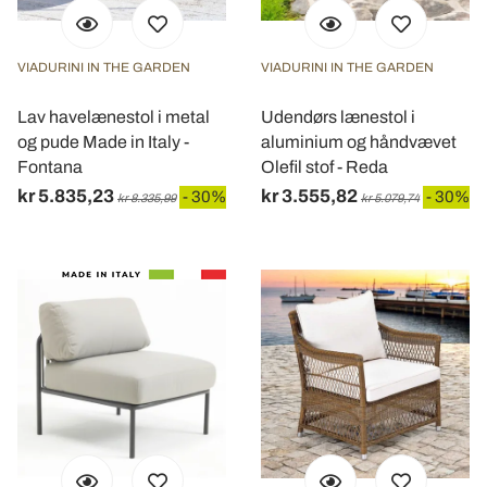
VIADURINI IN THE GARDEN
VIADURINI IN THE GARDEN
Lav havelænestol i metal
Udendørs lænestol i
og pude Made in Italy -
aluminium og håndvævet
Fontana
Olefil stof - Reda
kr 5.835,23
kr 3.555,82
- 30%
- 30%
kr 8.335,99
kr 5.079,74