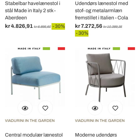
Stabelbar havelænestol i
Udendørs lænestol med
stål Made in Italy 2 stk -
stof- og metalarmlæn
Aberdeen
fremstillet i Italien - Cola
kr 4.826,91
kr 7.272,56
- 30%
kr 6.895,60
kr 10.389,35
- 30%
VIADURINI IN THE GARDEN
VIADURINI IN THE GARDEN
Central modulær lænestol
Moderne udendørs