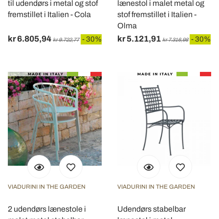
til udendørs i metal og stof
lænestol i malet metal og
fremstillet i Italien - Cola
stof fremstillet i Italien -
Olma
kr 6.805,94
kr 5.121,91
- 30%
- 30%
kr 9.722,77
kr 7.316,98
VIADURINI IN THE GARDEN
VIADURINI IN THE GARDEN
2 udendørs lænestole i
Udendørs stabelbar