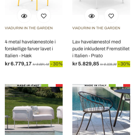
VIADURINI IN THE GARDEN
VIADURINI IN THE GARDEN
4 metal havelænestole i
Lav havelænestol med
forskellige farver lavet i
pude inkluderet Fremstillet
Italien - Hæk
i Italien - Prato
kr 6.779,17
kr 5.829,85
- 30%
- 30%
kr 9.684,48
kr 8.328,36