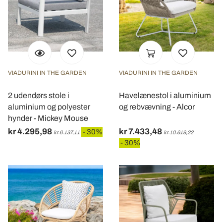
VIADURINI IN THE GARDEN
VIADURINI IN THE GARDEN
2 udendørs stole i
Havelænestol i aluminium
aluminium og polyester
og rebvævning - Alcor
hynder - Mickey Mouse
kr 4.295,98
kr 7.433,48
- 30%
kr 6.137,11
kr 10.619,22
- 30%