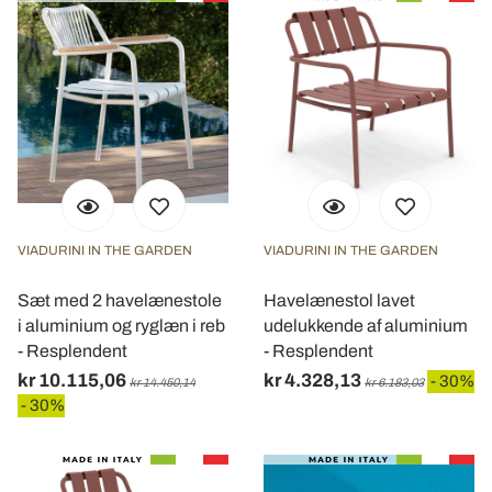
VIADURINI IN THE GARDEN
VIADURINI IN THE GARDEN
Sæt med 2 havelænestole
Havelænestol lavet
i aluminium og ryglæn i reb
udelukkende af aluminium
- Resplendent
- Resplendent
kr 10.115,06
kr 4.328,13
- 30%
kr 14.450,14
kr 6.183,03
- 30%