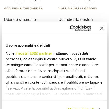
VIADURINI IN THE GARDEN
VIADURINI IN THE GARDEN
Udendørs lænestol i
Udendørs lænestol i
galvaniseret stål og reb
håndvævet polyrattan -
med hynder Made in Italy -
Gigi
Helga
kr 9.294,51
kr 6.060,46
- 30%
kr 13.277,83
kr 8.657,84
Uso responsabile dei dati
- 30%
Noi e
i nostri 1022 partner
trattiamo i vostri dati
personali, ad esempio il vostro numero IP, utilizzando
tecnologie come i cookie per memorizzare e accedere
alle informazioni sul vostro dispositivo al fine di
pubblicare annunci e contenuti personalizzati, misurare
gli annunci e i contenuti, ricercare il pubblico e sviluppare
i servizi. Avete la possibilità di scegliere chi utilizza i
vostri dati e per quali scopi. Le vostre scelte in materia di
privacy sono applicabili solo su questa proprietà digitale
in cui avete effettuato le vostre scelte. È possibile