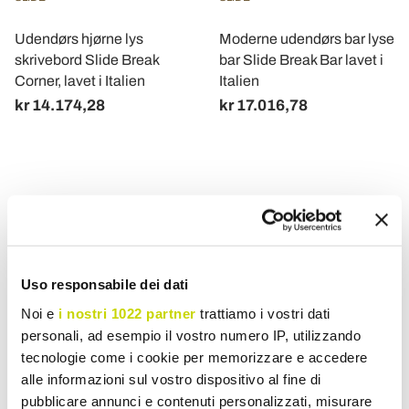
Udendørs hjørne lys
Moderne udendørs bar lyse
skrivebord Slide Break
bar Slide Break Bar lavet i
Corner, lavet i Italien
Italien
kr 14.174,28
kr 17.016,78
Bardisk til hjemmet til indendørs og udendørs med
belysning eller med et moderne design
Uso responsabile dei dati
Når du går ind i et hus eller et rum, der har en
bardisk
som intern
eller ekstern, er det bestemt den første ting, der visuelt
tiltrækker
Noi e
i nostri 1022 partner
trattiamo i vostri dati
opmærksomhed
.
personali, ad esempio il vostro numero IP, utilizzando
tecnologie come i cookie per memorizzare e accedere
En
hjemmebordisk
er et
ideelt møbel
til enhver boligsituation,
alle informazioni sul vostro dispositivo al fine di
både til
store og små rum
. Bardisken kan have
forskellige
pubblicare annunci e contenuti personalizzati, misurare
stilarter og former
lige fra klassisk retrostil til mere moderne og