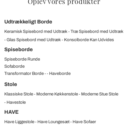
Oplev vores produkter
Udtrækkeligt Borde
Keramisk Spisebord med Udtræk
Træ Spisebord med Udtræk
Glas Spisebord med Udtræk
Konsolborde Kan Udvides
Spiseborde
Spiseborde Runde
Sofaborde
Transformator Borde
Haveborde
Stole
Klassiske Stole
Moderne Køkkenstole
Moderne Stue Stole
Havestole
HAVE
Have Liggestole
Have Loungesæt
Have Sofaer