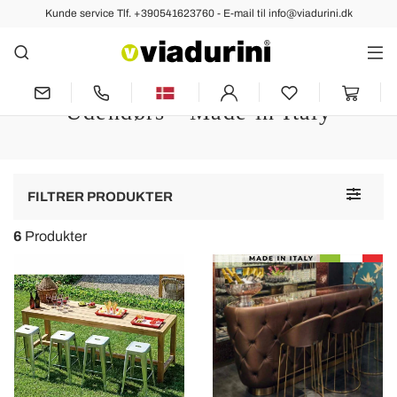
Kunde service Tlf. +390541623760 - E-mail til info@viadurini.dk
STUE
Bardisk til Hjemmet med Moderne
og Vintage Design til Indendørs og
Udendørs - Made in Italy
Toggle
FILTRER PRODUKTER
navigat
6
Produkter