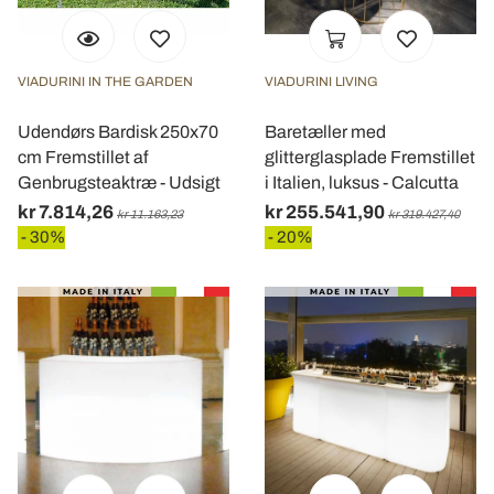
VIADURINI IN THE GARDEN
VIADURINI LIVING
Udendørs Bardisk 250x70
Baretæller med
cm Fremstillet af
glitterglasplade Fremstillet
Genbrugsteaktræ - Udsigt
i Italien, luksus - Calcutta
kr 7.814,26
kr 255.541,90
kr 11.163,23
kr 319.427,40
- 30%
- 20%