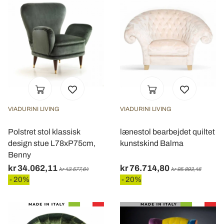
VIADURINI LIVING
VIADURINI LIVING
Polstret stol klassisk
lænestol bearbejdet quiltet
design stue L78xP75cm,
kunstskind Balma
Benny
kr 34.062,11
kr 76.714,80
kr 42.577,64
kr 95.893,46
- 20%
- 20%