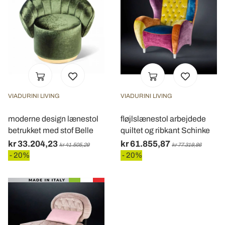
VIADURINI LIVING
VIADURINI LIVING
moderne design lænestol
fløjlslænestol arbejdede
betrukket med stof Belle
quiltet og ribkant Schinke
kr 33.204,23
kr 61.855,87
kr 41.505,29
kr 77.319,86
- 20%
- 20%