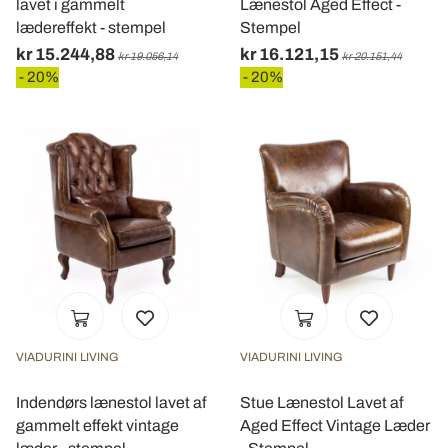
lavet i gammelt
Lænestol Aged Effect -
lædereffekt - stempel
Stempel
kr 15.244,88
kr 16.121,15
kr 19.056,14
kr 20.151,44
- 20%
- 20%
VIADURINI LIVING
VIADURINI LIVING
Indendørs lænestol lavet af
Stue Lænestol Lavet af
gammelt effekt vintage
Aged Effect Vintage Læder