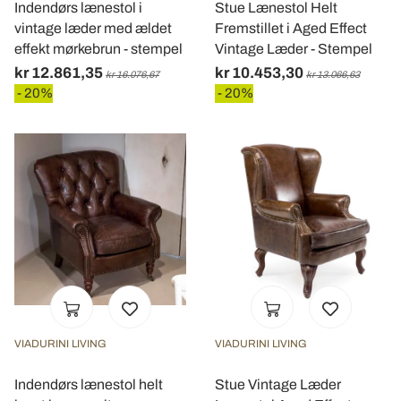
Indendørs lænestol i
Stue Lænestol Helt
vintage læder med ældet
Fremstillet i Aged Effect
effekt mørkebrun - stempel
Vintage Læder - Stempel
kr 12.861,35
kr 10.453,30
kr 16.076,67
kr 13.066,63
- 20%
- 20%
VIADURINI LIVING
VIADURINI LIVING
Indendørs lænestol helt
Stue Vintage Læder