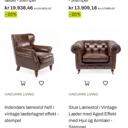
læder - stempel
- Stempel
kr 19.938,46
kr 13.909,18
kr 24.923,13
kr 17.386,43
- 20%
- 20%
VIADURINI LIVING
VIADURINI LIVING
Indendørs lænestol helt i
Stue Lænestol i Vintage
vintage læderlagret effekt -
Læder med Aged Effekt
stempel
med Hjul og Armlæn -
Stempel