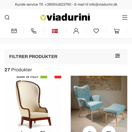
Kunde service Tlf. +390541623760 - E-mail til info@viadurini.dk
Lænestole
Klassiske Lænestole, dække med
stof eller sort læder
Toggle
FILTRER PRODUKTER
navigat
27
Produkter