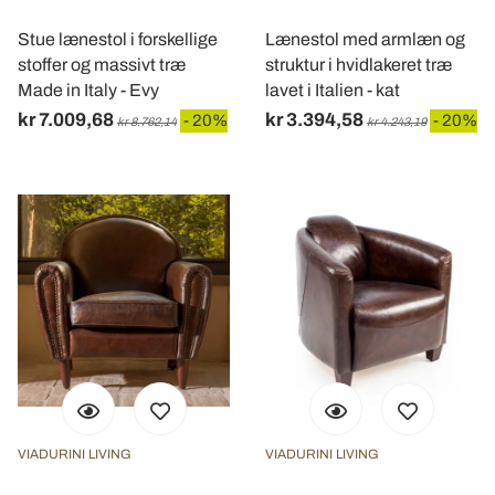
Stue lænestol i forskellige
Lænestol med armlæn og
stoffer og massivt træ
struktur i hvidlakeret træ
Made in Italy - Evy
lavet i Italien - kat
kr 7.009,68
kr 3.394,58
- 20%
- 20%
kr 8.762,14
kr 4.243,19
VIADURINI LIVING
VIADURINI LIVING