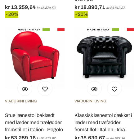
kr 13.259,64
kr 18.890,71
kr 16.574,53
kr 23.613,37
- 20%
- 20%
VIADURINI LIVING
VIADURINI LIVING
Stue lænestol beklædt
Klassisk lænestol dækket i
med læder med træfødder
læder med træfødder
fremstillet i Italien - Pegolo
fremstillet i Italien - Idra
kr 53.259,16
kr 35.630,67
kr 66.573,97
kr 44.538,36