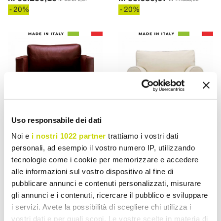
- 20%
- 20%
Uso responsabile dei dati
Noi e
i nostri 1022 partner
trattiamo i vostri dati
personali, ad esempio il vostro numero IP, utilizzando
VIADURINI LIVING
VIADURINI LIVING
tecnologie come i cookie per memorizzare e accedere
Polstret og læderbetrukket
Klassisk stue lænestol
alle informazioni sul vostro dispositivo al fine di
lounge lænestol fremstillet
betrukket med fremstillet i
pubblicare annunci e contenuti personalizzati, misurare
i Italien - Centauro
Italien stof - Andromeda
gli annunci e i contenuti, ricercare il pubblico e sviluppare
kr 27.989,84
kr 21.096,55
i servizi. Avete la possibilità di scegliere chi utilizza i
kr 34.987,34
kr 26.370,67
- 20%
- 20%
vostri dati e per quali scopi. Le vostre scelte in materia di