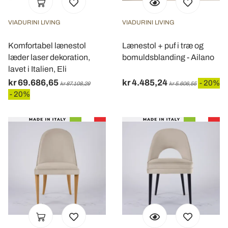
VIADURINI LIVING
VIADURINI LIVING
Komfortabel lænestol
Lænestol + puf i træ og
læder laser dekoration,
bomuldsblanding - Ailano
lavet i Italien, Eli
kr 69.686,65
kr 4.485,24
- 20%
kr 87.108,29
kr 5.606,55
- 20%