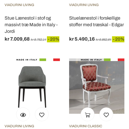
VIADURINI LIVING
VIADURINI LIVING
Stue Lænestol i stof og
Stuelænestol i forskellige
massivt træ Made in Italy -
stoffer med træskal - Edgar
Jordi
kr 7.009,68
kr 5.490,16
- 20%
- 20%
kr 8.762,14
kr 6.862,64
VIADURINI LIVING
VIADURINI CLASSIC