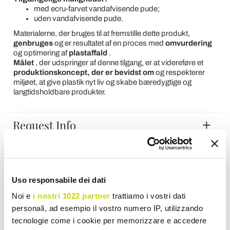
med ecru-farvet vandafvisende pude;
uden vandafvisende pude.
Materialerne, der bruges til at fremstille dette produkt,
genbruges
og er resultatet af en proces med
omvurdering
og optimering af
plastaffald
.
Målet
, der udspringer af denne tilgang, er at videreføre et
produktionskoncept, der er bevidst om
og respekterer
miljøet, at give plastik nyt liv og skabe bæredygtige og
langtidsholdbare produkter.
Request Info
Kunders udtalelser
Uso responsabile dei dati
Du skal være logget ind for at skrive din mening.
Noi e
i nostri 1022 partner
trattiamo i vostri dati
personali, ad esempio il vostro numero IP, utilizzando
tecnologie come i cookie per memorizzare e accedere