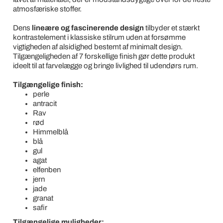
atmosfæriske stoffer.
Dens
lineære og fascinerende design
tilbyder et stærkt
kontrastelement i klassiske stilrum uden at forsømme
vigtigheden af alsidighed bestemt af minimalt design.
Tilgængeligheden af 7 forskellige finish gør dette produkt
ideelt til at farvelægge og bringe livlighed til udendørs rum.
Tilgængelige finish:
perle
antracit
Rav
rød
Himmelblå
blå
gul
agat
elfenben
jern
jade
granat
safir
Tilgængelige muligheder: