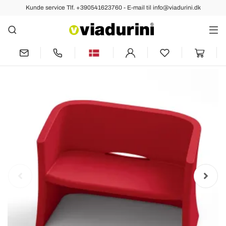
Kunde service Tlf. +390541623760 - E-mail til info@viadurini.dk
tidligere
næste
2-personers havesofa i farvet
polyethylen Fremstillet i Italien - Gomez