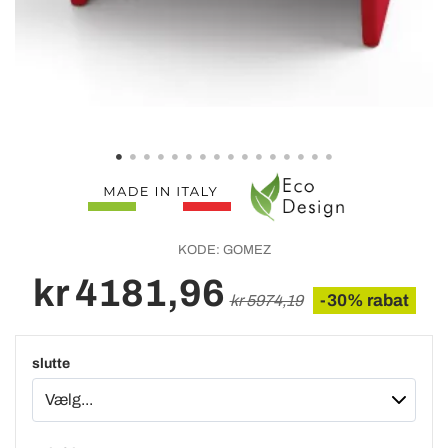
KODE:
GOMEZ
kr 4181,96
-30% rabat
kr 5974,19
slutte