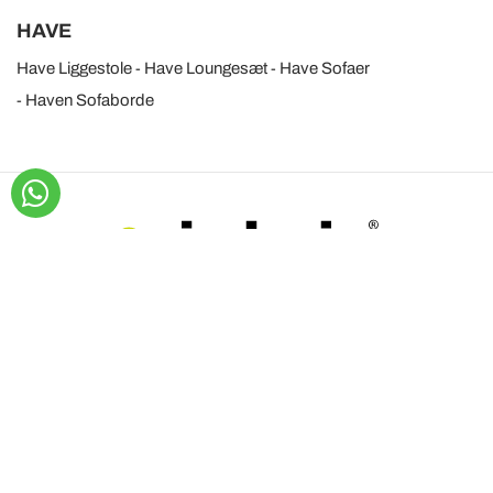
HAVE
Have Liggestole
Have Loungesæt
Have Sofaer
Haven Sofaborde
INTERNATIONAL DESIGN SRL
VIADURINI
CUSTOMER AREA
FØLG OS PÅ