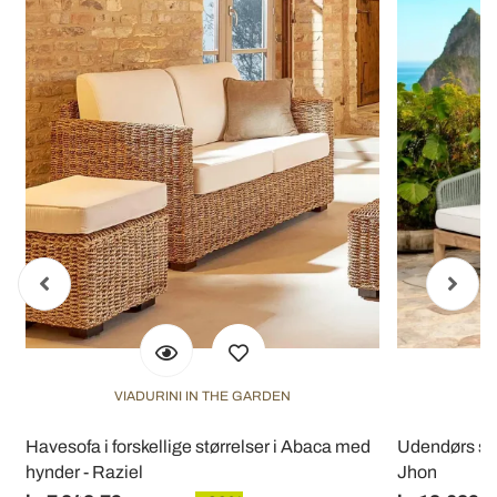
VIADURINI IN THE GARDEN
V
Havesofa i forskellige størrelser i Abaca med
Udendørs sof
hynder - Raziel
Jhon