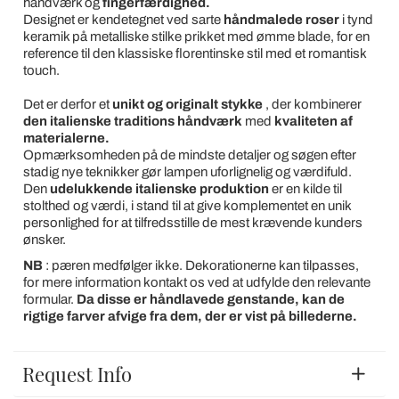
håndværk og
fingerfærdighed.
Designet er kendetegnet ved sarte
håndmalede
roser
i tynd
keramik på metalliske stilke prikket med ømme blade, for en
reference til den klassiske florentinske stil med et romantisk
touch.
Det er derfor et
unikt og originalt stykke
, der kombinerer
den italienske traditions håndværk
med
kvaliteten af
materialerne.
Opmærksomheden på de mindste detaljer og søgen efter
stadig nye teknikker gør lampen uforlignelig og værdifuld.
Den
udelukkende italienske produktion
er en kilde til
stolthed og værdi, i stand til at give komplementet en unik
personlighed for at tilfredsstille de mest krævende kunders
ønsker.
NB
: pæren medfølger ikke. Dekorationerne kan tilpasses,
for mere information kontakt os ved at udfylde den relevante
formular.
Da disse er håndlavede genstande, kan de
rigtige farver afvige fra dem, der er vist på billederne.
Request Info