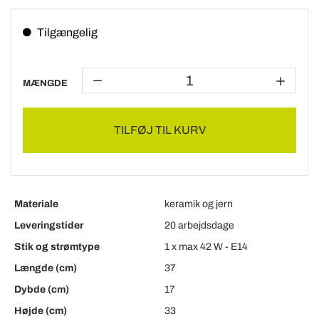
Tilgængelig
MÆNGDE
TILFØJ TIL KURV
Materiale
keramik og jern
Leveringstider
20 arbejdsdage
Stik og strømtype
1 x max 42 W - E14
Længde (cm)
37
Dybde (cm)
17
Højde (cm)
33