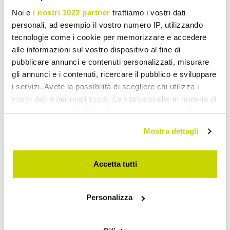
Noi e
i nostri 1022 partner
trattiamo i vostri dati
personali, ad esempio il vostro numero IP, utilizzando
tecnologie come i cookie per memorizzare e accedere
alle informazioni sul vostro dispositivo al fine di
pubblicare annunci e contenuti personalizzati, misurare
gli annunci e i contenuti, ricercare il pubblico e sviluppare
i servizi. Avete la possibilità di scegliere chi utilizza i
vostri dati e per quali scopi. Le vostre scelte in materia di
privacy sono applicabili solo su questa proprietà digitale
in cui avete effettuato le vostre scelte. È possibile
Mostra dettagli
modificare o revocare il proprio consenso in qualsiasi
momento dalla Dichiarazione sui cookie o facendo clic
sull'icona di attivazione della privacy.
Accetta tutti
Con il tuo consenso, vorremmo anche:
Personalizza
raccogliere informazioni sulla tua posizione
Begrænset tilbud. Gå ikke
geografica, con un'approssimazione di qualche
metro,
glip af det.