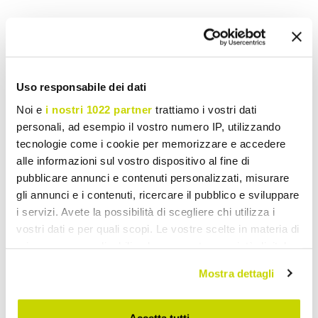
Tilføje ønske liste
Sende din egen anmeldelse om dette produkt
Udskriv
Uso responsabile dei dati
Noi e
i nostri 1022 partner
trattiamo i vostri dati
personali, ad esempio il vostro numero IP, utilizzando
tecnologie come i cookie per memorizzare e accedere
Klassiske Lysekroner
alle informazioni sul vostro dispositivo al fine di
pubblicare annunci e contenuti personalizzati, misurare
gli annunci e i contenuti, ricercare il pubblico e sviluppare
i servizi. Avete la possibilità di scegliere chi utilizza i
vostri dati e per quali scopi. Le vostre scelte in materia di
privacy sono applicabili solo su questa proprietà digitale
in cui avete effettuato le vostre scelte. È possibile
Mostra dettagli
modificare o revocare il proprio consenso in qualsiasi
momento dalla Dichiarazione sui cookie o facendo clic
sull'icona di attivazione della privacy.