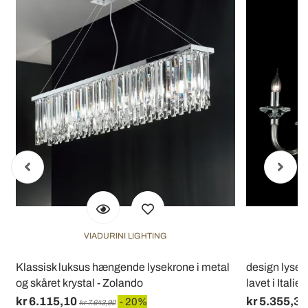
VIADURINI LIGHTING
t
Klassisk luksus hængende lysekrone i metal
design lysekr
og skåret krystal - Zolando
lavet i Italien
kr 6.115,10
kr 5.355,30
- 20%
kr 7.643,90