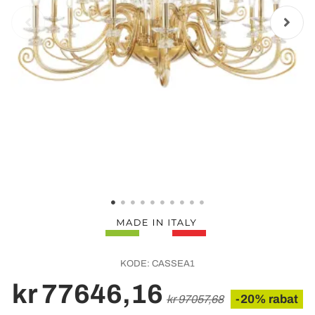
KODE:
CASSEA1
kr 77646,16
-20% rabat
kr 97057,68