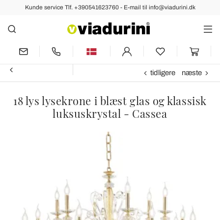
Kunde service Tlf. +390541623760 - E-mail til info@viadurini.dk
tidligere
næste
18 lys lysekrone i blæst glas og klassisk
luksuskrystal - Cassea