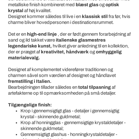
metalliske finish kombineret med
blæst glas
og
optisk
krystal
af høj kvalitet.
Designet kommer således til live i en
klassisk stil
fra før, hvis
charme bliver hovedpersonen i destinationsrummet.
Det er en
high-end linje
, der er født gennem forarbejdning af
sand og ild takket være
italienske glasmestres
legendariske kunst,
hvilket giver anledning til en kollektion,
der er præget af
kreativitet, håndværk
og
omhyggelig
materialevalg.
Designet af komplementet viderefører traditionen og
charmen såvel som værdien af designet og håndlavet
fremstilling i Italien.
Bearbejdningen tillader således en
total tilpasning
af
artefakterne op til opmærksomheden på små detaljer.
Tilgængelige finish:
Krop i gennemsigtigt glas - detaljer i gennemsigtig
krystal - skinnende guldmetal;
Krop af honningglas - gennemsigtige krystaldetaljer -
skinnende guldmetal;
Gennemsigtigt glashus - honningkrystaldetaljer -