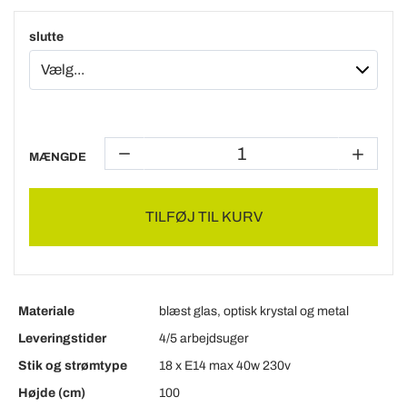
slutte
MÆNGDE
TILFØJ TIL KURV
Materiale
blæst glas, optisk krystal og metal
Leveringstider
4/5 arbejdsuger
Stik og strømtype
18 x E14 max 40w 230v
Højde (cm)
100