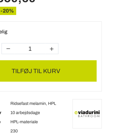
-20%
elig
TILFØJ TIL KURV
Ridsefast melamin, HPL
r
10 arbejdsdage
e
HPL-materiale
230