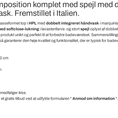
osition komplet med spejl med 
k. Fremstillet i Italien.
sseformet top i
HPL
med
dobbelt integreret håndvask
i marquini
med softclose-lukning
i lavastenfarve.
og stort
spejl
oplyst af dobbel
 produkt unikt og perfekt til at forbedre badeværelset. Sammenstilling
å garanterer den høje kvalitet og funktionalitet, der er typisk for ba
30 cm
m
 medfølger ikke.
 et gratis tilbud ved at udfylde formularen "
Anmod om information
".