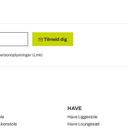
Tilmeld dig
 personoplysninger (
Link
)
HAVE
ole
Have Liggestole
kenstole
Have Loungesæt