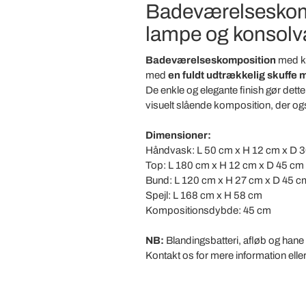
Badeværelseskomp
lampe og konsolvas
Badeværelseskomposition
med ka
med
en fuldt udtrækkelig skuffe 
De enkle og elegante finish gør dette
visuelt slående komposition, der ogs
Dimensioner:
Håndvask: L 50 cm x H 12 cm x D 
Top: L 180 cm x H 12 cm x D 45 cm
Bund: L 120 cm x H 27 cm x D 45 c
Spejl: L 168 cm x H 58 cm
Kompositionsdybde: 45 cm
NB:
Blandingsbatteri, afløb og hane
Kontakt os for mere information eller