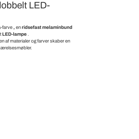
dobbelt LED-
a-farve
,
en
ridsefast melaminbund
t
LED-lampe
.
en af materialer og farver skaber en
deværelsesmøbler.