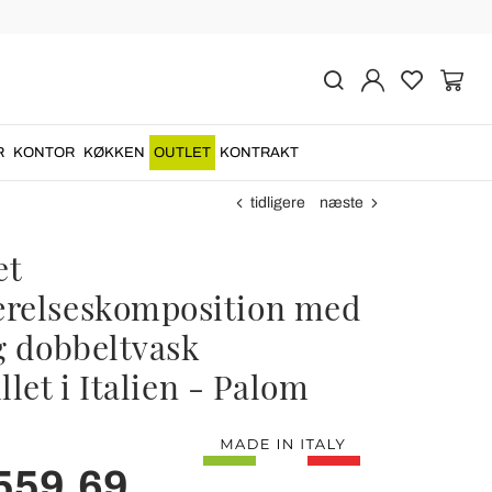
R
KONTOR
KØKKEN
OUTLET
KONTRAKT
tidligere
næste
et
relseskomposition med
g dobbeltvask
llet i Italien - Palom
559,69