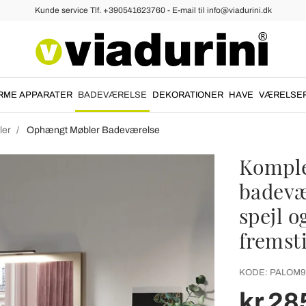
Kunde service Tlf. +390541623760 - E-mail til info@viadurini.dk
RME APPARATER
BADEVÆRELSE
DEKORATIONER
HAVE
VÆRELSE
ler
Ophængt Møbler Badeværelse
Kompl
badevæ
spejl o
fremsti
KODE:
PALOM9
kr 28