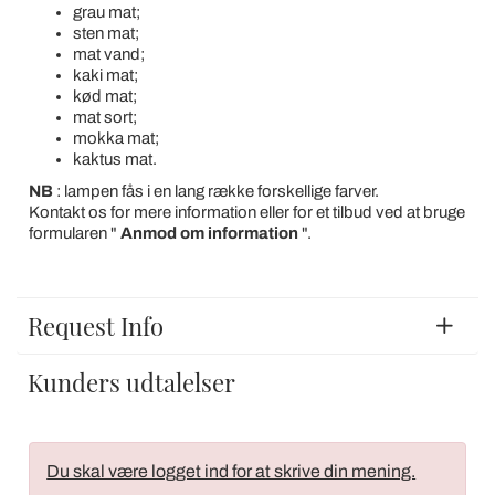
grau mat;
sten mat;
mat vand;
kaki mat;
kød mat;
mat sort;
mokka mat;
kaktus mat.
NB
: lampen fås i en lang række forskellige farver.
Kontakt os for mere information eller for et tilbud ved at bruge
formularen "
Anmod om information
".
Request Info
Kunders udtalelser
Du skal være logget ind for at skrive din mening.