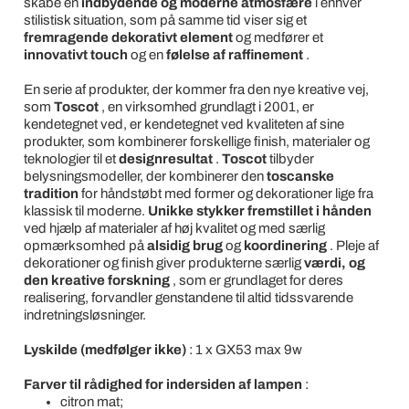
skabe en
indbydende og moderne atmosfære
i enhver
stilistisk situation, som på samme tid viser sig et
fremragende dekorativt element
og medfører et
innovativt touch
og en
følelse af raffinement
.
En serie af produkter, der kommer fra den nye kreative vej,
som
Toscot
, en virksomhed grundlagt i 2001, er
kendetegnet ved, er kendetegnet ved kvaliteten af sine
produkter, som kombinerer forskellige finish, materialer og
teknologier til et
designresultat
.
Toscot
tilbyder
belysningsmodeller, der kombinerer den
toscanske
tradition
for håndstøbt med former og dekorationer lige fra
klassisk til moderne.
Unikke stykker fremstillet i hånden
ved hjælp af materialer af høj kvalitet og med særlig
opmærksomhed på
alsidig brug
og
koordinering
. Pleje af
dekorationer og finish giver produkterne særlig
værdi, og
den kreative forskning
, som er grundlaget for deres
realisering, forvandler genstandene til altid tidssvarende
indretningsløsninger.
Lyskilde (medfølger ikke)
: 1 x GX53 max 9w
Farver til rådighed for indersiden af lampen
:
citron mat;