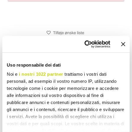
Tilføje ønske liste
Sende din egen anmeldelse om dette produkt
Udskriv
Uso responsabile dei dati
Noi e
i nostri 1022 partner
trattiamo i vostri dati
personali, ad esempio il vostro numero IP, utilizzando
Moderne Loftbelysning
tecnologie come i cookie per memorizzare e accedere
alle informazioni sul vostro dispositivo al fine di
pubblicare annunci e contenuti personalizzati, misurare
gli annunci e i contenuti, ricercare il pubblico e sviluppare
i servizi. Avete la possibilità di scegliere chi utilizza i
vostri dati e per quali scopi. Le vostre scelte in materia di
privacy sono applicabili solo su questa proprietà digitale