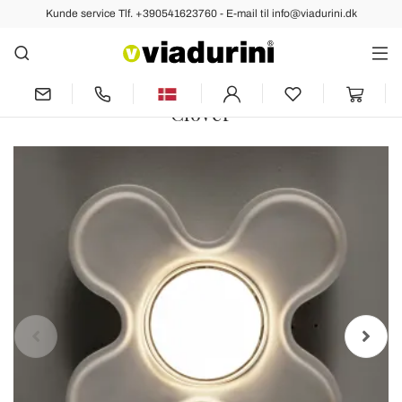
Kunde service Tlf. +390541623760 - E-mail til info@viadurini.dk
tidligere
næste
Artisan loftslampe i keramik og
aluminium fremstillet i Italien - Toscot
Clover