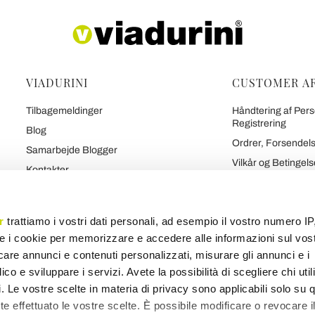
VIADURINI
CUSTOMER A
Tilbagemeldinger
Håndtering af Pers
Registrering
Blog
Ordrer, Forsendels
Samarbejde Blogger
Vilkår og Betingels
Kontakter
Politik om Tilbageb
Viadurinis 7 Løfter
Sikker Betaling og
Hvem Vi Er
r
trattiamo i vostri dati personali, ad esempio il vostro numero IP
Kontrakt
Tal Om Os
e i cookie per memorizzare e accedere alle informazioni sul vos
Personlige Oplysn
r
Brand
licare annunci e contenuti personalizzati, misurare gli annunci e i
ico e sviluppare i servizi. Avete la possibilità di scegliere chi util
pi. Le vostre scelte in materia di privacy sono applicabili solo su 
ete effettuato le vostre scelte. È possibile modificare o revocare i
Kort over produkter
Kategorier kort
Blog-kort
Forskellige kort