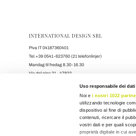
INTERNATIONAL DESIGN SRL
Piva IT 04187360401
Tel.+39 0541-623760 (21 telefonlinjer)
Mandag til fredag 8.30-16.30
Via del pino 21 - 47822
Santarcangelo di Romagna (RIMINI) Italy
Uso responsabile dei dati
info@viadurini.dk
Noi e
i nostri 1022 partne
+390541623760 WHATSAPP
utilizzando tecnologie com
De angivne priser er inklusive Momsregistreringsnumme
dispositivo al fine di pubb
contenuti, ricercare il pubbl
vostri dati e per quali sco
proprietà digitale in cui av