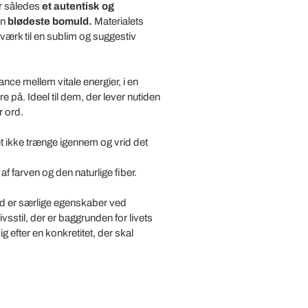
r således
et autentisk og
en
blødeste bomuld.
Materialets
dværk til en sublim og suggestiv
nce mellem vitale energier, i en
 på. Ideel til dem, der lever nutiden
r ord.
t ikke trænge igennem og vrid det
af farven og den naturlige fiber.
d er særlige egenskaber ved
vsstil, der er baggrunden for livets
 efter en konkretitet, der skal