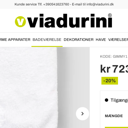
Kunde service Tlf. +390541623760 - E-mail til info@viadurini.dk
Håndklæder
Frotte Håndklæder
Ansigt
bomuld
dekor 
RME APPARATER
BADEVÆRELSE
DEKORATIONER
HAVE
VÆRELSE
KODE:
GIMMY1
kr 72
-20%
Tilgæng
MÆNGDE