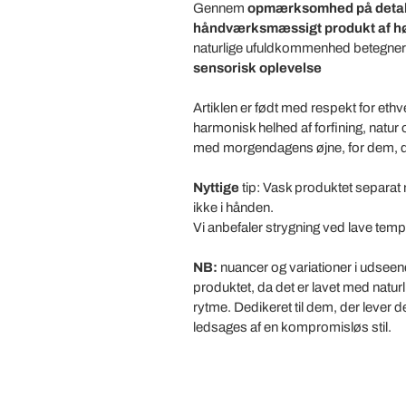
Gennem
opmærksomhed på detal
håndværksmæssigt produkt
af h
naturlige ufuldkommenhed betegne
sensorisk oplevelse
Artiklen er født med respekt for ethv
harmonisk helhed af forfining, natur
med morgendagens øjne, for dem, der 
Nyttige
tip: Vask produktet separat 
ikke i hånden.
Vi anbefaler strygning ved lave temper
NB:
nuancer og variationer i udsee
produktet, da det er lavet med naturl
rytme. Dedikeret til dem, der lever 
ledsages af en kompromisløs stil.