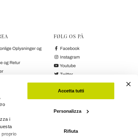
REA
FØLG OS PÅ
onlige Oplysninger og
Facebook
Instagram
e og Retur
Youtube
er
Twitter
etaling og Retur
 Garanti
Accetta tutti
,
tro
inger og Cookies
Personalizza
izza i
questa
Rifiuta
l proprio