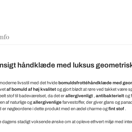
Info
ansigt håndklæde med luksus geometris
n moderne livsstil med det hvide
bomuldsfrottéhåndklæde
med geom
avet
af bomuld af høj kvalitet
og gjort blødt at røre ved takket være s
elt stof til badeværelset, da det er
allergivenligt
,
antibakterielt
og f
en af naturlige og
allergivenlige
farvestoffer, der giver glans og pana
 er nøgleordene i dette produkt med en ædel charme og
fint stof
.
e dagens stadigt voksende ønske om at opleve ethvert miljø med inte