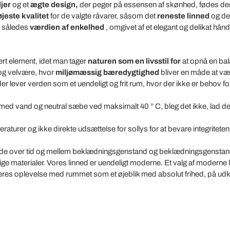
jer
og et
ægte design,
der peger på essensen af skønhed, fødes de
øjeste kvalitet
for de valgte råvarer, såsom det
reneste linned
og d
r således
værdien af enkelhed
, omgivet af et elegant og delikat hån
ert element, idet man tager
naturen som en livsstil for
at opnå en bala
 og velvære, hvor
miljømæssig bæredygtighed
bliver en måde at være
lever verden som et uendeligt og frit rum, hvor der ikke er behov fo
med vand og neutral sæbe ved maksimalt 40 ° C, bleg det ikke, lad de
aturer og ikke direkte udsættelse for sollys for at bevare integriteten 
nde over tid og mellem beklædningsgenstand og beklædningsgenstan
ige materialer.
Vores linned er uendeligt moderne. Et valg af moderne li
deres oplevelse med rummet som et øjeblik med absolut frihed, på udkig