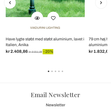
VIADURINI LIGHTING
Have lygte støbt med støbt aluminium, lavet i
79 cm høj ha
Italien, Anika
aluminiumsfi
kr 2.408,86
kr 1.832,68
- 20%
kr 3.011,05
Email Newsletter
Newsletter