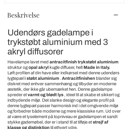
Beskrivelse
Udendørs gadelampe i
trykstøbt aluminium med 3
akryl diffusorer
Havelampe lavet med
antracitfinish trykstøbt aluminium
struktur og
opal akryl
kugle diffuser, helt
Made in Italy.
Løft profilen af din have eller indkørsel med denne udendørs
lygtepæl
i støbt aluminium
.
Antracitfinishen
blander sig
diskret med enhver sammenhæng og tilbyder en moderne
æstetik, der ikke går ubemærket hen. Denne gadelampe
spreder et
varmt og blødt lys
, ideel til at skabe et sikkert og
indbydende miljø. Det slanke design og elegante profil på
denne lygtepæl passer harmonisk ind i det omgivende miljø
og forbedrer både moderne og mere klassiske rum. Ud over
at være et lyselement på topniveau er gadelampen et sandt
stykke gademøbel, der er i stand til at tilføje et
strejf af
klasse og distinktion
til ethvert ydre.