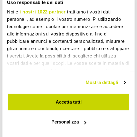
Uso responsabile dei dati
Noi e
i nostri 1022 partner
trattiamo i vostri dati
personali, ad esempio il vostro numero IP, utilizzando
tecnologie come i cookie per memorizzare e accedere
alle informazioni sul vostro dispositivo al fine di
pubblicare annunci e contenuti personalizzati, misurare
gli annunci e i contenuti, ricercare il pubblico e sviluppare
i servizi. Avete la possibilità di scegliere chi utilizza i
vostri dati e per quali scopi. Le vostre scelte in materia di
privacy sono applicabili solo su questa proprietà digitale
in cui avete effettuato le vostre scelte. È possibile
Mostra dettagli
modificare o revocare il proprio consenso in qualsiasi
momento dalla Dichiarazione sui cookie o facendo clic
sull'icona di attivazione della privacy.
Accetta tutti
Con il tuo consenso, vorremmo anche:
Personalizza
raccogliere informazioni sulla tua posizione
Begrænset tilbud. Gå ikke
geografica, con un'approssimazione di qualche