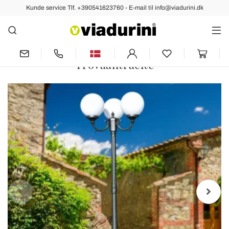
Kunde service Tlf. +390541623760 - E-mail til info@viadurini.dk
tidligere
næste
212 cm høj gadelampe i akryl og antracit
aluminium Made in Italy -
Trovaantracite