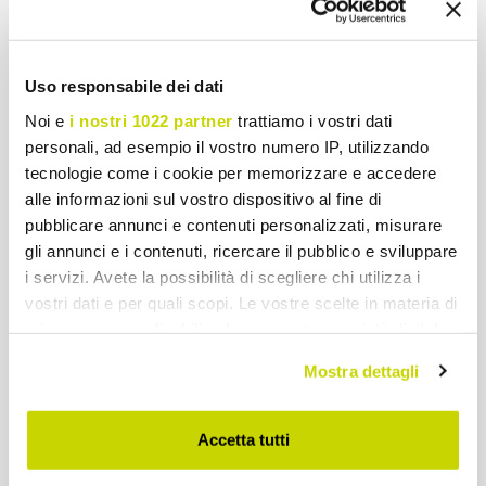
Adgangskode
Bekræfte adgangskode
Uso responsabile dei dati
Noi e
i nostri 1022 partner
trattiamo i vostri dati
personali, ad esempio il vostro numero IP, utilizzando
Personlige oplysninger
tecnologie come i cookie per memorizzare e accedere
Type registrering
alle informazioni sul vostro dispositivo al fine di
pubblicare annunci e contenuti personalizzati, misurare
gli annunci e i contenuti, ricercare il pubblico e sviluppare
i servizi. Avete la possibilità di scegliere chi utilizza i
Navn
vostri dati e per quali scopi. Le vostre scelte in materia di
privacy sono applicabili solo su questa proprietà digitale
Efternavn
in cui avete effettuato le vostre scelte. È possibile
Mostra dettagli
modificare o revocare il proprio consenso in qualsiasi
Nation
momento dalla Dichiarazione sui cookie o facendo clic
sull'icona di attivazione della privacy.
Accetta tutti
Provinsen
Con il tuo consenso, vorremmo anche: